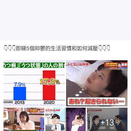
👇👇👇即睇5個抑鬱的生活習慣和如何減壓👇👇👇
+
13