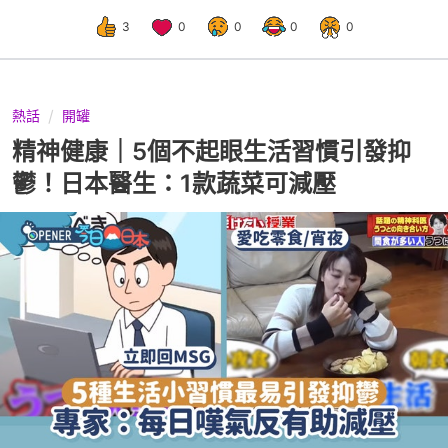
3
0
0
0
0
熱話
開罐
精神健康｜5個不起眼生活習慣引發抑
鬱！日本醫生：1款蔬菜可減壓