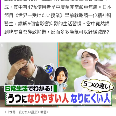
成，其中有47%使用者呈中度至非常嚴重焦慮。日本
節目《世界一受けたい授業》早前就邀請一位精神科
醫生，講解5個會影響抑鬱的生活習慣。當中竟然講
到吃零食會導致抑鬱，反而多多嘆氣可以舒緩減壓?
（《世界一受けたい授業》截圖）