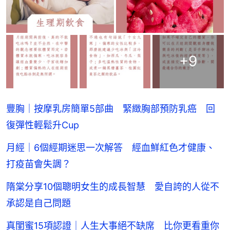
+
9
豐胸｜按摩乳房簡單5部曲 緊緻胸部預防乳癌 回
復彈性輕鬆升Cup
月經｜6個經期迷思一次解答 經血鮮紅色才健康、
打疫苗會失調？
隋棠分享10個聰明女生的成長智慧 愛自誇的人從不
承認是自己問題
真閨蜜15項認證｜人生大事絕不缺席 比你更看重你