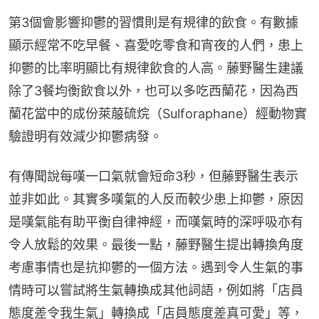
第3個會影響抑鬱的習慣則是有規律的飲食。有數據
顯示經常不吃早餐、喜愛吃零食和宵夜的人們，患上
抑鬱的比率明顯比有規律飲食的人高。藤野醫生建議
除了3餐均衡飲食以外，也可以多吃西蘭花，因為西
蘭花當中的成份萊菔硫烷（Sulforaphane）經動物實
驗證明有效減少抑鬱病發。
有傳聞說每嘆一口氣就會短命3秒，但藤野醫生表示
並非如此。其實多嘆氣的人反而較少患上抑鬱，原因
是嘆氣能有助平衡自律神經，而嘆氣時的深呼吸亦有
令人放鬆的效果。最後一點，藤野醫生提出轉換角度
考慮事情也是抗抑鬱的一個方法。遇到令人生氣的事
情時可以嘗試將生氣轉換成其他詞語，例如將「店員
態度差令我生氣」轉換成「店員態度差真可愛」等，