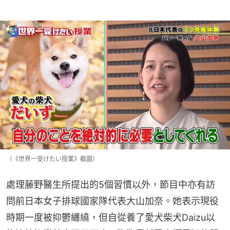
（《世界一受けたい授業》截圖）
處理藤野醫生所提出的5個習慣以外，節目中亦有訪
問前日本女子排球國家隊代表大山加奈。她表示現役
時期一度被抑鬱纏繞，但自從養了愛犬柴犬Daizu以