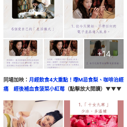
+
14
同場加映：
月經飲食4大重點！嚟M忌食梨、咖啡治經
痛　經後補血食菠菜小紅莓
（點擊放大閱讀）▼▼▼