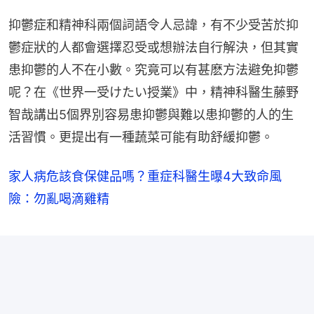
抑鬱症和精神科兩個詞語令人忌諱，有不少受苦於抑
鬱症狀的人都會選擇忍受或想辦法自行解決，但其實
患抑鬱的人不在小數。究竟可以有甚麽方法避免抑鬱
呢？在《世界一受けたい授業》中，精神科醫生藤野
智哉講出5個界別容易患抑鬱與難以患抑鬱的人的生
活習慣。更提出有一種蔬菜可能有助舒緩抑鬱。
家人病危該食保健品嗎？重症科醫生曝4大致命風
險：勿亂喝滴雞精