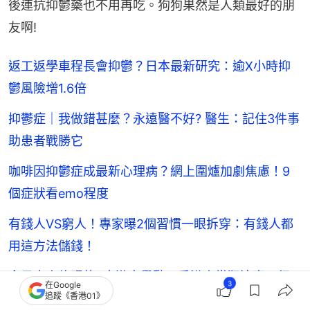
後連抗抑鬱藥也不用再吃。狗狗果然是人類最好的朋
友啊!
返工返學車程長會抑鬱？日本最新研究：逾X小時抑
鬱風險增1.6倍
抑鬱症｜我做錯甚麼？永遠醫不好? 醫生：記住3件事
助患者戰勝它
咖啡因抑鬱症成最新心理病？網上圍爐加劇焦慮！9
個症狀看emo程度
有錢人VS窮人！專家曝2個習慣一眼拆穿：有錢人都
用這方法儲錢！
令日本人傻眼的9大遊客舉動 香港人常犯這事！行
3
在Google
追蹤《香港01》
街時一行為勿做