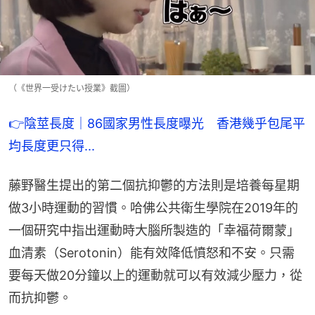
（《世界一受けたい授業》截圖）
👉陰莖長度｜86國家男性長度曝光　香港幾乎包尾平
均長度更只得...
藤野醫生提出的第二個抗抑鬱的方法則是培養每星期
做3小時運動的習慣。哈佛公共衛生學院在2019年的
一個研究中指出運動時大腦所製造的「幸福荷爾蒙」
血清素（Serotonin）能有效降低憤怒和不安。只需
要每天做20分鐘以上的運動就可以有效減少壓力，從
而抗抑鬱。