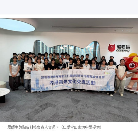
一眾師生與點貓科技負責人合照。（仁愛堂田家炳中學提供）