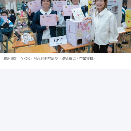
勝出組別「YK2K」展現他們的原型（路德會協同中學提供）