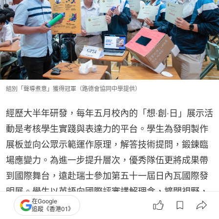
組別「聲導煮意」獲得冠軍（路德會協同中學提供）
經歷大半年研發，每年五月校內的「想‧創‧日」展示活
動是考核學生實踐與表達力的平台。學生為發明製作
展板並向公眾示範運作原理，解答技術提問，鍛鍊臨
場應變力。為進一步提升層次，優秀隊伍更將成果帶
到國際舞台，遠赴瑞士參加第五十一屆日內瓦國際發
明展。學生以英語向國際評審講解理念，擴闊視野，
在Google
並榮獲 Young Talent Creativity Award。課程成功
追蹤《香港01》