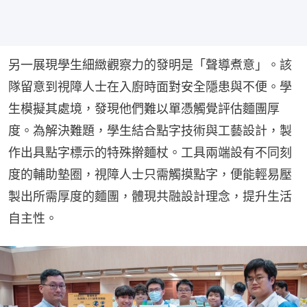
另一展現學生細緻觀察力的發明是「聲導煮意」。該
隊留意到視障人士在入廚時面對安全隱患與不便。學
生模擬其處境，發現他們難以單憑觸覺評估麵團厚
度。為解決難題，學生結合點字技術與工藝設計，製
作出具點字標示的特殊擀麵杖。工具兩端設有不同刻
度的輔助墊圈，視障人士只需觸摸點字，便能輕易壓
製出所需厚度的麵團，體現共融設計理念，提升生活
自主性。