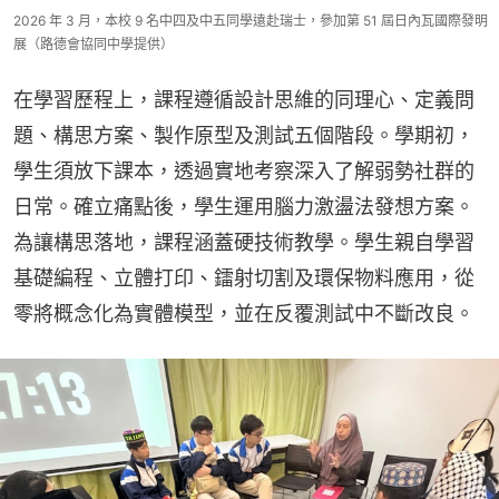
2026 年 3 月，本校 9 名中四及中五同學遠赴瑞士，參加第 51 屆日內瓦國際發明
展（路德會協同中學提供）
在學習歷程上，課程遵循設計思維的同理心、定義問
題、構思方案、製作原型及測試五個階段。學期初，
學生須放下課本，透過實地考察深入了解弱勢社群的
日常。確立痛點後，學生運用腦力激盪法發想方案。
為讓構思落地，課程涵蓋硬技術教學。學生親自學習
基礎編程、立體打印、鐳射切割及環保物料應用，從
零將概念化為實體模型，並在反覆測試中不斷改良。