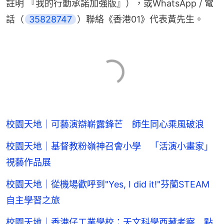
註明 『我的行動承諾加強版』），或WhatsApp / 電
話（
35828747
）聯絡《香港01》代表黃先生。
校園天地｜可藝演辯嶄露鋒芒 師生同心乘風破浪
校園天地｜基督教粉嶺神召會小學 「活演小畫家」
視藝作品展
校園天地｜從機場歡呼到"Yes, I did it!"芬蘭STEAM
自主學習之旅
校園天地｜香港仔工業學校：天文科學西藏考察 點