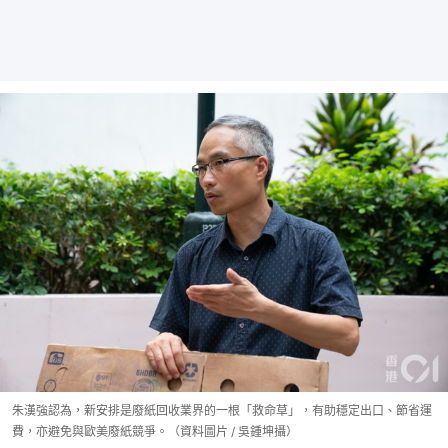
朱漢強認為，新安排是廢紙回收業界的一根「救命草」，有助穩定出口、節省運
費，亦避免與歐美廢紙競爭。（資料圖片 / 吳鍾坤攝）