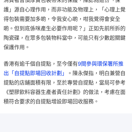
消費者習慣厚實包裝帶來的保護，陳認為這份「保
護」源自心理作用，而非功能及物理上，「心理上覺
得包裝需要加多啲，令我安心啲，咁我覺得會安全
啲。但到底係咪產生必要作用呢？」正如先前所拆的
陶瓷碟，在眾多包裝物料當中，可能只有少數起關鍵
保護作用。
香港有逾千個自提點，至今僅有
9間參與環保署所推
出「自提點即場回收計劃」
。陳永傑指，明白兼營自
提點的店舖面積有限，至於專營自提點，當局可參考
《塑膠飲料容器生產者責任計劃》的做法，考慮在面
積符合要求的自提點增設即場回收服務。