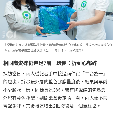
《香港01》在內地新標準生效後，邀請環保團體「綠惜地球」環境事務經理陳永傑
（右）及環境事務主任趙苡彤（左）一同拆件。（湯致遠攝）
相同陶瓷碟仍包足7層 環團：拆到心都碎
採訪當日，兩人從記者手中接過兩件貨「二合為一」
的包裹，拆除最外層的藍色膠膜量度後，結果與早前
不少膠膜一樣，同樣長達3米。裝有陶瓷碟的包裹最
外層有黃色膠袋，𠝹開紙盒後定睛一看，兩人便不禁
齊聲驚呼，其後接連取出2個膠袋及一個氣柱袋。