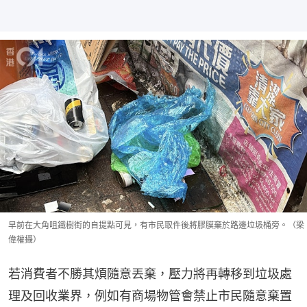
早前在大角咀鐵樹街的自提點可見，有市民取件後將膠膜棄於路邊垃圾桶旁。（梁
偉權攝）
若消費者不勝其煩隨意丟棄，壓力將再轉移到垃圾處
理及回收業界，例如有商場物管會禁止市民隨意棄置