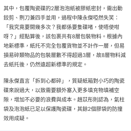
其中，包覆陶瓷碟的2層泡泡紙被膠紙密封，需出動
鉸剪、𠝹刀兼四手並用，過程中陳永傑啞然失笑：
「我究竟要開幾多次？我都係要隻碟啫，使唔使咁
呀？」經點算後，該包裹共有8層包裝物料。根據內
地新標準，紙托不完全包覆貨物並不計作一層，但易
損易碎類物品的包裝層數不得超過3層，故8層物料減
去紙托後，仍然遠超新標準的規定。
陳永傑直言「拆到心都碎」，質疑紙箱對小巧的陶瓷
碟來說過大，以致需要額外塞入更多填充物填補空
隙，增加不必要的浪費與成本。趙苡彤則認為，氣柱
袋及泡泡紙已足以保護陶瓷碟，其餘2個膠袋的防撞
效用成疑。