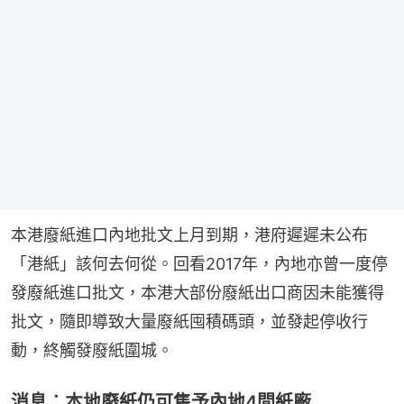
本港廢紙進口內地批文上月到期，港府遲遲未公布
「港紙」該何去何從。回看2017年，內地亦曾一度停
發廢紙進口批文，本港大部份廢紙出口商因未能獲得
批文，隨即導致大量廢紙囤積碼頭，並發起停收行
動，終觸發廢紙圍城。
消息︰本地廢紙仍可售予內地4間紙廠