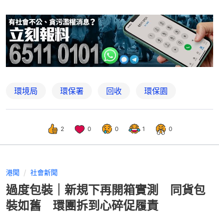
環境局
環保署
回收
環保園
2
0
0
1
0
港聞
社會新聞
過度包裝｜新規下再開箱實測 同貨包
裝如舊 環團拆到心碎促履責