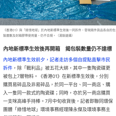
《香港01》與「綠惜地球」於內地新標準生效後一同拆件，發現兩件貨品各自的包
裝層數及封箱膠帶使用量，仍不合規。（湯致遠攝）
內地新標準生效後再開箱 揭包裝數量仍不達標
內地新標準生效前夕，記者走訪多個自提點直擊市民
拆件
，除「戰利品」被五花大綁，其中一隻陶瓷碟更
被包上7層物料。《香港01》在新標準生效後，分別
購買易碎品及非易碎品，於同一平台、同一商店、購
入一隻同一款式的陶瓷碟；同時，亦於另一商店購買
一支咪高峰手持棒。7月中旬收貨後，記者即聯同環保
團體「綠惜地球」環境事務經理陳永傑及環境事務主