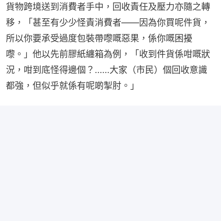
貨物跨境送到消費者手中，回收責任及壓力亦隨之轉
移，「甚至有少少怪責消費者——因為你買呢件貨，
所以你要承受過度包裝帶嚟嘅惡果，係你嘅困擾
嚟。」他以先前膠紙纏箱為例，「收到件貨係咁嘅狀
況，咁到底怪得邊個？......大家（市民）個回收意識
都強，但似乎就係有呢啲掣肘。」