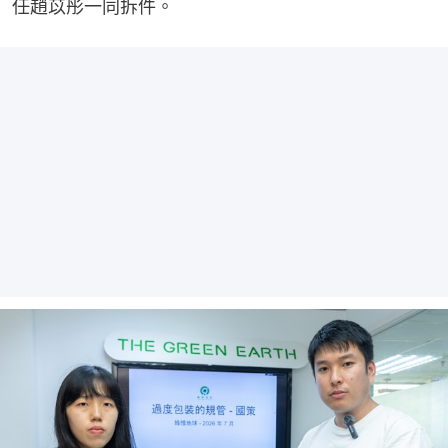
任趙苡彤一同拆件。