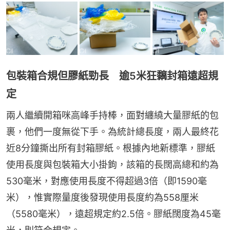
包裝箱合規但膠紙勁長 逾5米狂黐封箱遠超規
定
兩人繼續開箱咪高峰手持棒，面對纏繞大量膠紙的包
裹，他們一度無從下手。為統計總長度，兩人最終花
近8分鐘撕出所有封箱膠紙。根據內地新標準，膠紙
使用長度與包裝箱大小掛鉤，該箱的長闊高總和約為
530毫米，對應使用長度不得超過3倍（即1590毫
米），惟實際量度後發現使用長度約為558厘米
（5580毫米），遠超規定約2.5倍。膠紙闊度為45毫