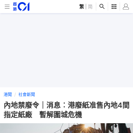
繁
|
简
港聞
社會新聞
內地禁廢令｜消息︰港廢紙准售內地4間
指定紙廠 暫解圍城危機