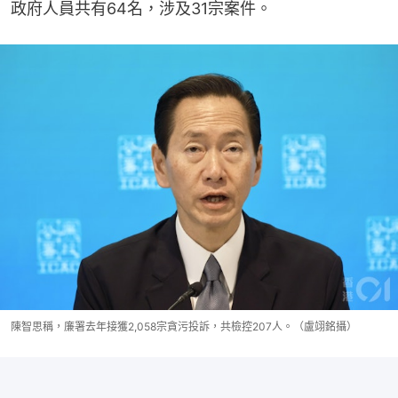
政府人員共有64名，涉及31宗案件。
陳智思稱，廉署去年接獲2,058宗貪污投訴，共檢控207人。（盧翊銘攝）