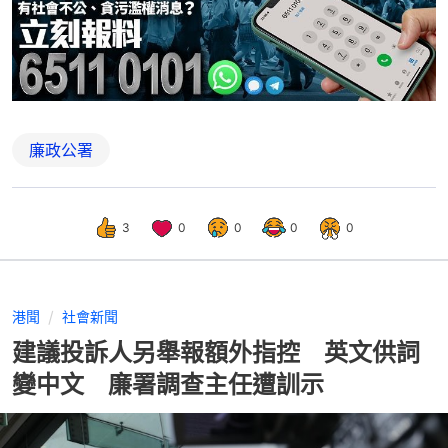
廉政公署
3
0
0
0
0
港聞
社會新聞
建議投訴人另舉報額外指控 英文供詞
變中文 廉署調查主任遭訓示