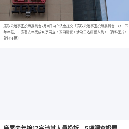
廉政公署事宜投訴委員會7月8日向立法會提交「廉政公署事宜投訴委員會二○二五
年年報」，廉署去年完成16宗調查，五項屬實，涉及三名廉署人員。（資料圖片/
曾梓洋攝）
廉署去年接17宗涉其人員投訴 5項調查證屬