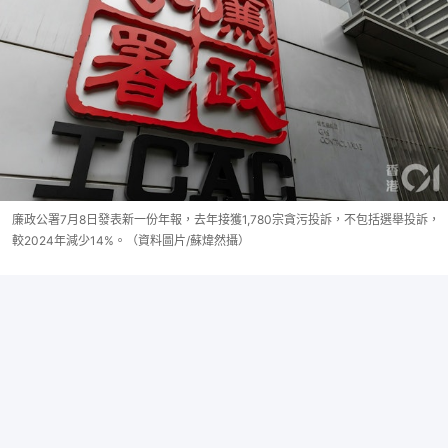
廉政公署7月8日發表新一份年報，去年接獲1,780宗貪污投訴，不包括選舉投訴，
較2024年減少14%。（資料圖片/蘇煒然攝）