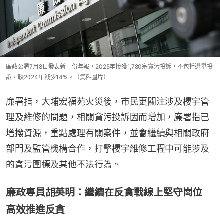
廉政公署7月8日發表新一份年報，2025年接獲1,780宗貪污投訴，不包括選舉投
訴，較2024年減少14%。（資料圖片）
廉署指，大埔宏福苑火災後，市民更關注涉及樓宇管
理及維修的問題，相關貪污投訴因而增加，廉署指已
增撥資源，重點處理有關案件，並會繼續與相關政府
部門及監管機構合作，打擊樓宇維修工程中可能涉及
的貪污圍標及其他不法行為。
廉政專員胡英明：繼續在反貪戰線上堅守崗位
高效推進反貪