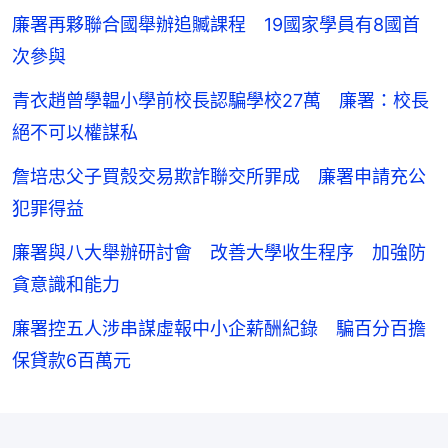
廉署再夥聯合國舉辦追贓課程 19國家學員有8國首
次參與
青衣趙曾學韞小學前校長認騙學校27萬 廉署：校長
絕不可以權謀私
詹培忠父子買殼交易欺詐聯交所罪成 廉署申請充公
犯罪得益
廉署與八大舉辦研討會 改善大學收生程序 加強防
貪意識和能力
廉署控五人涉串謀虛報中小企薪酬紀錄 騙百分百擔
保貸款6百萬元