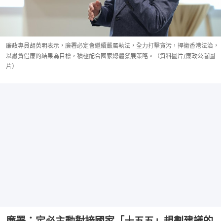
廉政專員胡英明表示，廉署必定會繼續嚴厲執法，全力打擊貪污，捍衞香港法治，
以肅貪倡廉的結果為目標，積極配合國家總體發展策略。（資料圖片/廉政公署圖
片）