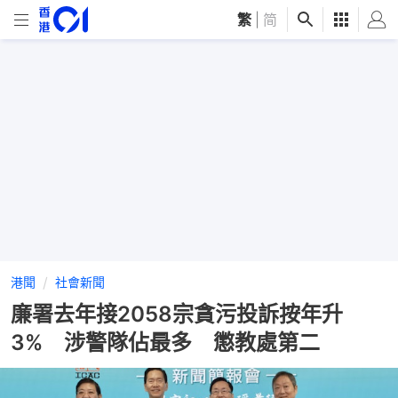
繁
|
简
港聞
社會新聞
廉署去年接2058宗貪污投訴按年升
3% 涉警隊佔最多 懲教處第二