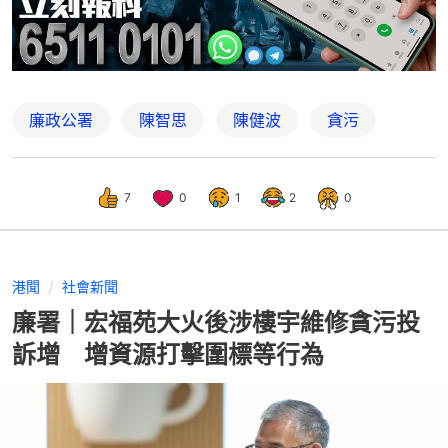
廉政公署
陳智思
陳健波
貪污
7
0
1
2
0
港聞
社會新聞
廉署｜宏福苑大火後涉樓宇維修貪污投
訴增 增資源打擊圍標等行為