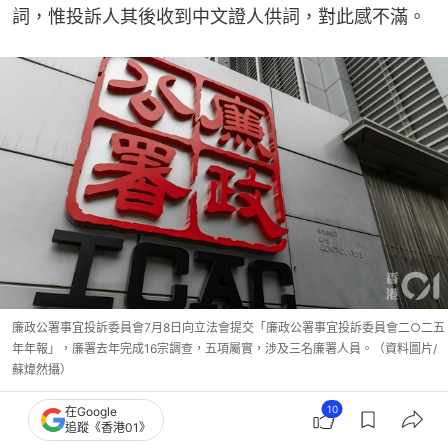
詞，惟投訴人其後收到中文證人供詞，對此感不滿。
廉政公署事宜投訴委員會7月8日向立法會提交「廉政公署事宜投訴委員會二○二五
年年報」，廉署去年完成16宗調查，五項屬實，涉及三名廉署人員。（資料圖片/
蘇煒然攝）
10
在Google
追蹤《香港01》