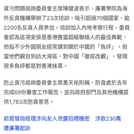
貪污問題諮詢委員會主席陳健波表示，廉署學院為海
外反貪機構舉辦了23次培訓，吸引超過70個國家、逾
2200名反貪人員參加。培訓加入內地考察行程，委員
會認為這項安排是香港擔當超級聯絡人的最佳典範，
他指不少外國朋友經常讀到關於中國的「負評」，但
當他們親自到訪大灣區，對中國「徹底改觀」，發現
很多負評都是對香港抺黑。
防止貪污諮詢委員會主席黃天祐則稱，防貪處於去年
完成69份審查工作報告，並向政府部門及其他機構提
供1,783次防貪意見。
前貿發局經理涉向友人泄露招標機密 涉款230萬
遭廉署起訴