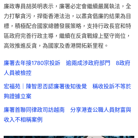
廉政專員胡英明表示，廉署必定會繼續嚴厲執法，全
力打擊貪污，捍衞香港法治，以肅貪倡廉的結果為目
標，積極配合國家總體發展策略，支持行政長官和特
區政府完善行政主導，繼續在反貪戰線上堅守崗位，
高效推進反貪，為國家及香港開拓新里程。
廉署去年接1780宗投訴 逾兩成涉政府部門 8政府
人員被檢控
宏福苑｜陳智思否認廉署後知後覺 稱收投訴不等於
夠證據立案
廉署首聯同律政司訪越南 分享港查公職人員財富與
收入不相稱案例