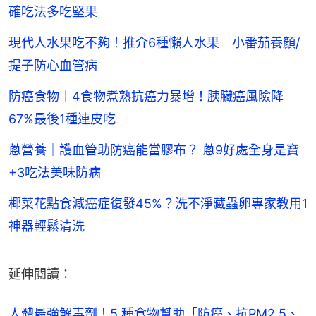
確吃法多吃堅果
現代人水果吃不夠！推介6種懶人水果 小番茄養顏/
提子防心血管病
防癌食物｜4食物煮熟抗癌力暴增！胰臟癌風險降
67%最後1種連皮吃
蔥營養｜護血管助防癌能當膠布？ 蔥9好處全身是寶
+3吃法美味防病
椰菜花點食減癌症復發45%？洗不淨藏蟲卵專家教用1
神器輕鬆清洗
延伸閱讀：
人體最強解毒劑！5 種食物幫助「防癌、抗PM2.5、