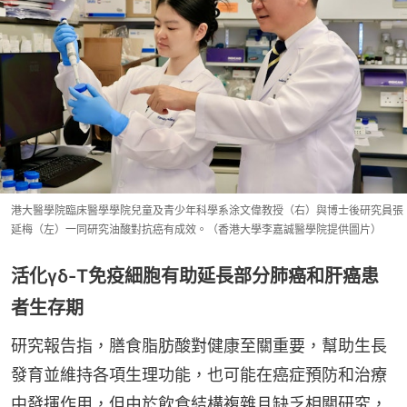
港大醫學院臨床醫學學院兒童及青少年科學系涂文偉教授（右）與博士後研究員張
延梅（左）一同研究油酸對抗癌有成效。（香港大學李嘉誠醫學院提供圖片）
活化γδ-T免疫細胞有助延長部分肺癌和肝癌患
者生存期
研究報告指，膳食脂肪酸對健康至關重要，幫助生長
發育並維持各項生理功能，也可能在癌症預防和治療
中發揮作用，但由於飲食結構複雜且缺乏相關研究，