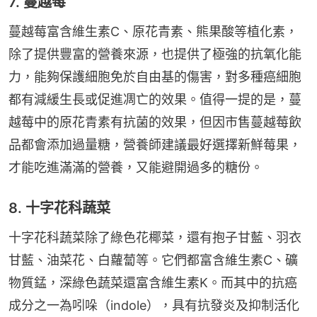
7. 蔓越莓
蔓越莓富含維生素C、原花青素、熊果酸等植化素，
除了提供豐富的營養來源，也提供了極強的抗氧化能
力，能夠保護細胞免於自由基的傷害，對多種癌細胞
都有減緩生長或促進凋亡的效果。值得一提的是，蔓
越莓中的原花青素有抗菌的效果，但因市售蔓越莓飲
品都會添加過量糖，營養師建議最好選擇新鮮莓果，
才能吃進滿滿的營養，又能避開過多的糖份。
8. 十字花科蔬菜
十字花科蔬菜除了綠色花椰菜，還有抱子甘藍、羽衣
甘藍、油菜花、白蘿蔔等。它們都富含維生素C、礦
物質錳，深綠色蔬菜還富含維生素K。而其中的抗癌
成分之一為吲哚（indole），具有抗發炎及抑制活化