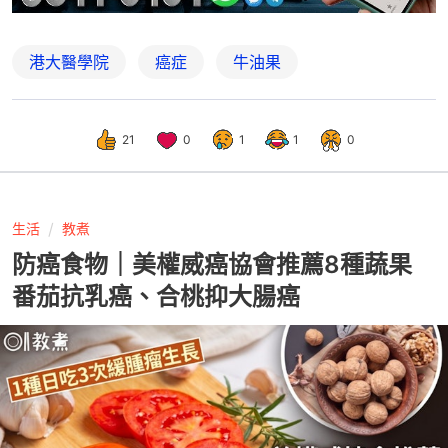
港大醫學院
癌症
牛油果
21
0
1
1
0
生活
教煮
防癌食物｜美權威癌協會推薦8種蔬果
番茄抗乳癌、合桃抑大腸癌