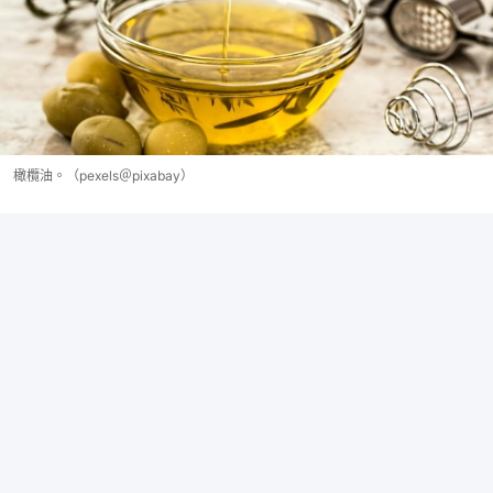
橄欖油。（pexels＠pixabay）