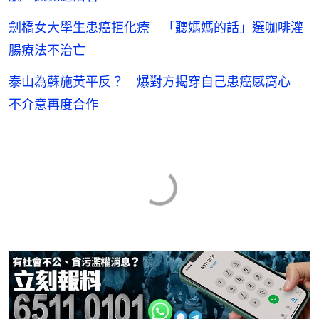
劍橋女大學生患癌拒化療 「聽媽媽的話」選咖啡灌
腸療法不治亡
泰山為蘇施黃平反？ 爆對方揭穿自己患癌感窩心
不介意再度合作