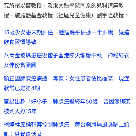
究所褚以薇教授，及港大醫學院同系的兒科講座教
授、施羅艷基金教授（社區兒童健康）劉宇隆教授。
15歲少女患末期肝癌 腫瘤幾乎佔據一半肝臟 疑這
飲食習慣導致
八両金被爆患癌後偕子留港睇火龍慶中秋 神秘紅衣
女伴傍實團圓
顏正國肺腺癌病逝 專家：女性患者佔比極高 現症
狀常已是第4期
童星出身「好小子」肺腺癌逝終年50歲 曾因涉綁架
被判入獄15年
柯煒林靠標靶藥控制肺腺癌 舞台劇尾場風騷曬二頭
肌：感覺還活著