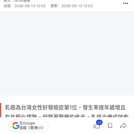
撰文：
NOW健康
出版：
2026-06-13 10:02
更新：
2026-06-13 10:02
乳癌為台灣女性好發癌症第1位，發生率逐年遞增且
有年輕化趨勢，但隨著醫學的進步，乳癌治療成效愈
23
在Google
來愈好，預後也多能維持正常生活品質。
追蹤《香港01》