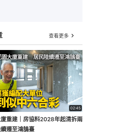
章
查看更多
02:45
廈重建｜房協料2028年起清拆兩
陸續遷至鴻鵠臺