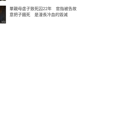
單親母虐子致死囚22年 官指被告故
意把子餓死 是漫長冷血的毀滅