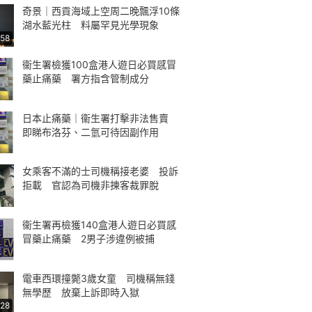
奇景｜西貢海域上空周二晚飄浮10條
湖水藍光柱 料屬罕見光學現象
:58
衞生署檢獲100盒港人遊日必買感冒
藥止痛藥 署方指含管制成分
日本止痛藥｜衞生署打擊非法售賣
即睇布洛芬、二氫可待因副作用
女乘客不滿的士司機稱接老婆 投訴
拒載 官認為司機非揀客裁罪脫
衞生署再檢獲140盒港人遊日必買感
冒藥止痛藥 2男子涉違例被捕
電車西環撞斃3歲女童 司機稱無錢
無學歷 放棄上訴即時入獄
:28