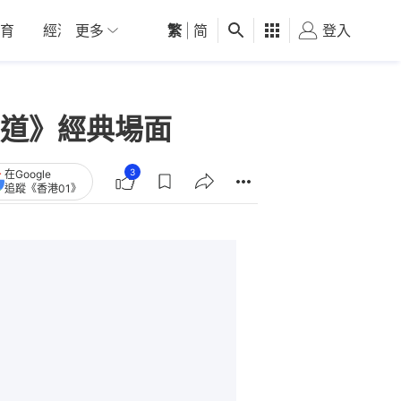
育
經濟
更多
01深圳
繁
觀點
|
简
健康
好食玩飛
登入
女
道》經典場面
3
在Google
追蹤《香港01》