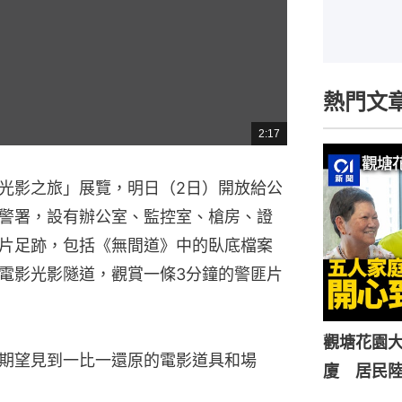
熱門文
2:17
總
共
時
間
光影之旅」展覽，明日（2日）開放給公
警署，設有辦公室、監控室、槍房、證
片足跡，包括《無間道》中的臥底檔案
電影光影隧道，觀賞一條3分鐘的警匪片
觀塘花園大
期望見到一比一還原的電影道具和場
廈 居民