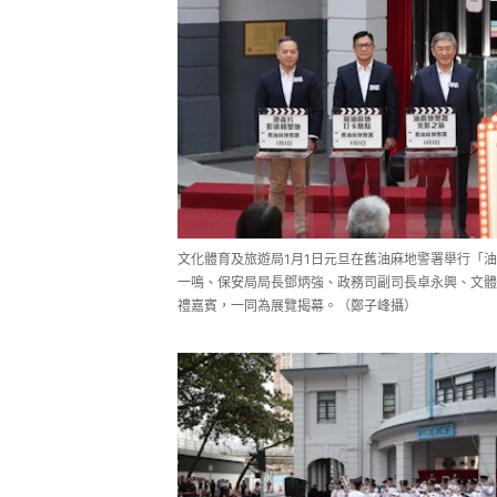
文化體育及旅遊局1月1日元旦在舊油麻地警署舉行「
一鳴、保安局局長鄧炳強、政務司副司長卓永興、文體
禮嘉賓，一同為展覽揭幕。（鄭子峰攝）