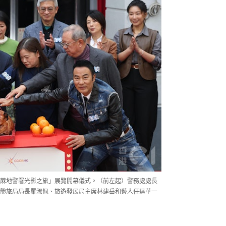
油蔴地警署光影之旅」展覽開幕儀式。（前左起）警務處處長
體旅局局長羅淑佩、旅遊發展局主席林建岳和藝人任達華一