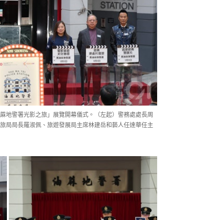
油蔴地警署光影之旅」展覽開幕儀式。（左起）警務處處長周
旅局局長羅淑佩、旅遊發展局主席林建岳和藝人任達華任主