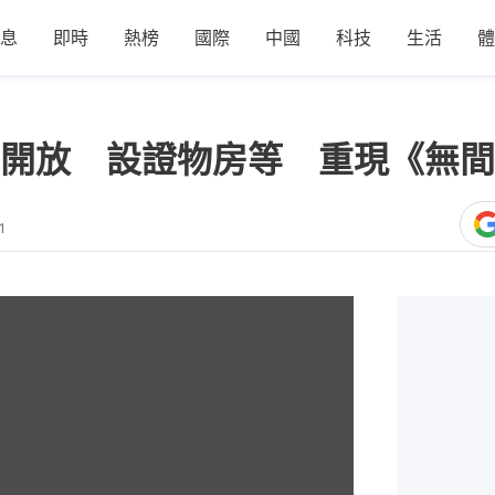
息
即時
熱榜
國際
中國
科技
生活
體
開放 設證物房等 重現《無間
1