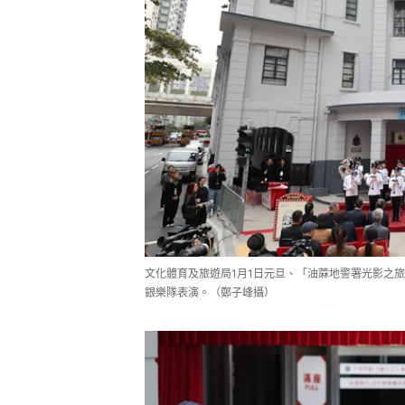
文化體育及旅遊局1月1日元旦、「油蔴地警署光影之
銀樂隊表演。（鄭子峰攝）