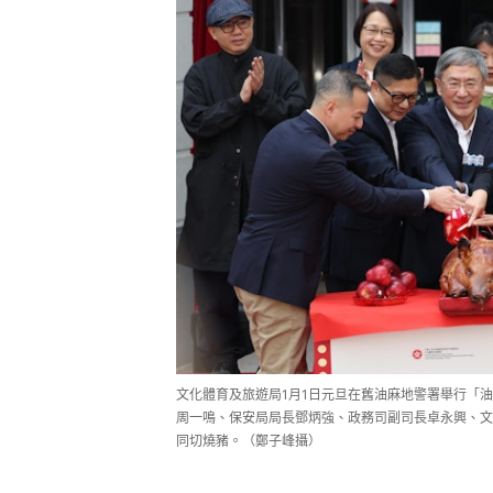
文化體育及旅遊局1月1日元旦在舊油麻地警署舉行「
周一鳴、保安局局長鄧炳強、政務司副司長卓永興、文
同切燒豬。（鄭子峰攝）