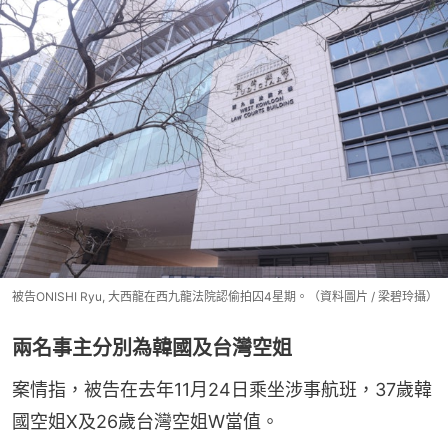
被告ONISHI Ryu, 大西龍在西九龍法院認偷拍囚4星期。（資料圖片 / 梁碧玲攝）
兩名事主分別為韓國及台灣空姐
案情指，被告在去年11月24日乘坐涉事航班，37歲韓
國空姐X及26歲台灣空姐W當值。