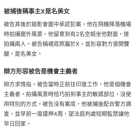
被捕後稱事主X是名美女
被告其後於錄影會面中承認犯案，他在飛機降落機場
時拍攝窗外風景，他留意到有2名空姐坐他對面，遂
拍攝兩人。被告稱裙底照屬於X，並形容對方張開雙
腿，是名美女。
辯方形容被告是機會主義者
辯方求情指，被告當時正前往印度工作，他是個機會
主義者，拍攝風景時恰巧拍到事主的敏感部位，沒使
用特別的方式。被告沒有案底，他被捕後配合警方調
查，並早前一度還押4周，望法庭判處短期監禁讓他
早日回家。