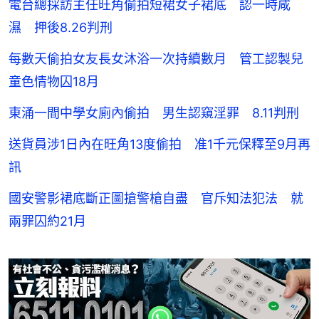
電台總採訪主任旺角偷拍短裙女子裙底 認一時咸
濕 押後8.26判刑
每數天偷拍女友長女沐浴一次持續數月 管工認製兒
童色情物囚18月
東涌一間中學女廁內偷拍 男生認窺淫罪 8.11判刑
送貨員涉1日內在旺角13度偷拍 准1千元保釋至9月再
訊
國安警影裙底斷正圖搶警槍自盡 官斥知法犯法 就
兩罪囚約21月