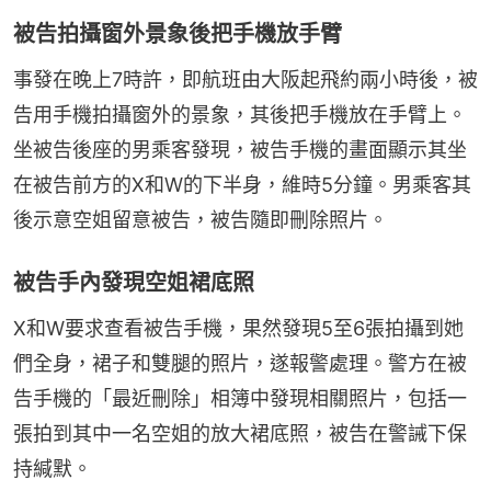
被告拍攝窗外景象後把手機放手臂
事發在晚上7時許，即航班由大阪起飛約兩小時後，被
告用手機拍攝窗外的景象，其後把手機放在手臂上。
坐被告後座的男乘客發現，被告手機的畫面顯示其坐
在被告前方的X和W的下半身，維時5分鐘。男乘客其
後示意空姐留意被告，被告隨即刪除照片。
被告手內發現空姐裙底照
X和W要求查看被告手機，果然發現5至6張拍攝到她
們全身，裙子和雙腿的照片，遂報警處理。警方在被
告手機的「最近刪除」相簿中發現相關照片，包括一
張拍到其中一名空姐的放大裙底照，被告在警誡下保
持緘默。