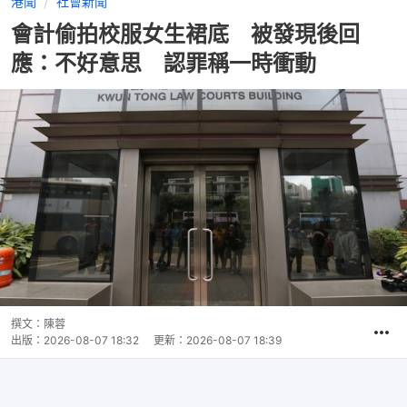
港聞
社會新聞
會計偷拍校服女生裙底 被發現後回
應：不好意思 認罪稱一時衝動
撰文：
陳蓉
出版：
2026-08-07 18:32
更新：
2026-08-07 18:39