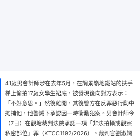
41歲男會計師涉在去年5月，在調景嶺地鐵站的扶手
梯上偷拍17歲女學生裙底，被發現後向對方表示：
「不好意思。」然後離開，其後警方在反罪惡行動中
拘捕他，他警誡下承認因一時衝動犯案。男會計師今
（7日）在觀塘裁判法院承認一項「非法拍攝或觀察
私密部位」罪（KTCC1192/2026）。裁判官劉淑嫻