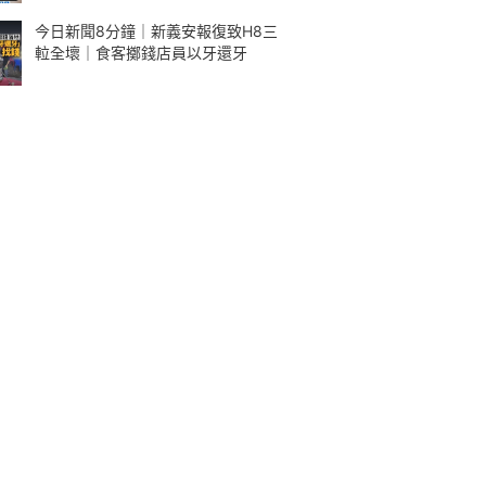
今日新聞8分鐘｜新義安報復致H8三
𨋢全壞｜食客擲錢店員以牙還牙