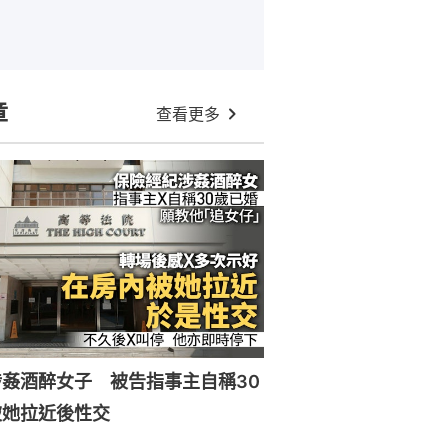
章
查看更多
姦酒醉女子 被告指事主自稱30
被她拉近後性交