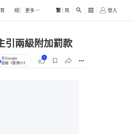
育
經濟
更多
01深圳
繁
觀點
|
简
健康
好食玩飛
登入
女
主引兩級附加罰款
5
在Google
追蹤《香港01》