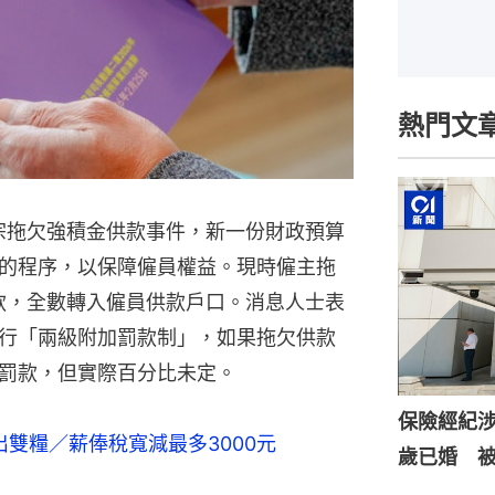
熱門文
多宗拖欠強積金供款事件，新一份財政預算
的程序，以保障僱員權益。現時僱主拖
款，全數轉入僱員供款戶口。消息人士表
行「兩級附加罰款制」，如果拖欠供款
罰款，但實際百分比未定。
保險經紀涉
出雙糧／薪俸稅寬減最多3000元
歲已婚 