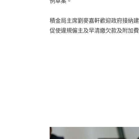
例草案。
積金局主席劉麥嘉軒歡迎政府接納建
促使違規僱主及早清繳欠款及附加費