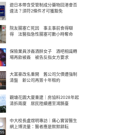
遊日本帶含受管制成分藥物回港會否
違法？須符2條件才可獲豁免
院友腸塞亡死因 事主事前食得瞓
得 法醫指急性腸塞可數小時奪命
保險業員涉姦酒醉女子 酒吧相識轉
場再飲被姦 被告反指女方要求
大富豪改名重開 舊公司欠債遭強制
清盤 新公司再簽十年租約
觀塘花園大廈重建｜房協料2028年起
清拆兩廈 居民陸續遷至鴻鵠臺
中大校長盧煜明專訪｜痛心實習醫生
網上博流量：醫者應是默默耕耘
:55