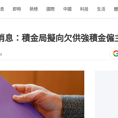
息
即時
熱榜
國際
中國
科技
生活
體
｜消息：積金局擬向欠供強積金僱
39