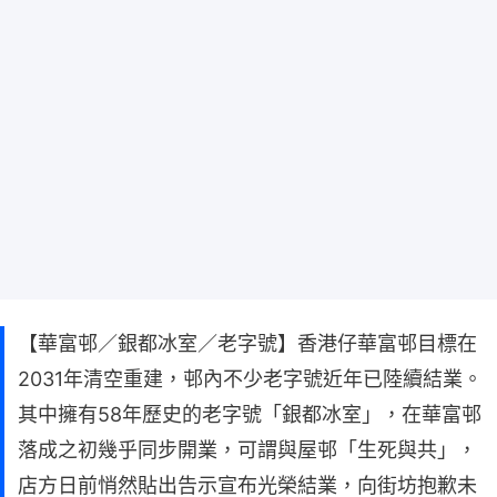
【華富邨／銀都冰室／老字號】香港仔華富邨目標在
2031年清空重建，邨內不少老字號近年已陸續結業。
其中擁有58年歷史的老字號「銀都冰室」，在華富邨
落成之初幾乎同步開業，可謂與屋邨「生死與共」，
店方日前悄然貼出告示宣布光榮結業，向街坊抱歉未