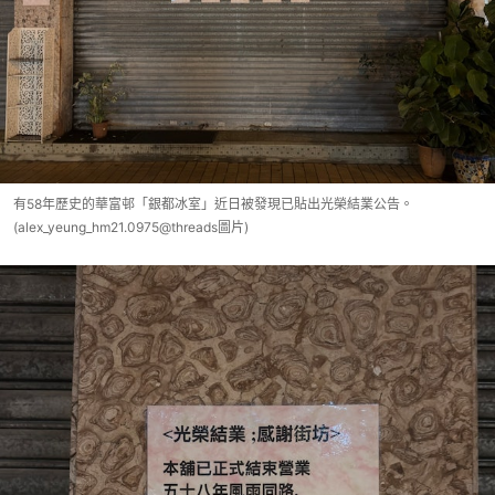
有58年歷史的華富邨「銀都冰室」近日被發現已貼出光榮結業公告。
(alex_yeung_hm21.0975@threads圖片)