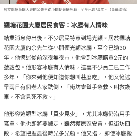
居於觀塘花園大廈的余先生從小開便光顧冰廳，至今已逾30年。（黃學潤攝）
觀塘花園大廈居民食客：冰廳有人情味
結業消息傳出後，不少居民特意到場光顧。居於觀塘
花園大廈的余先生從小開便光顧冰廳，至今已逾30
年，他憶述從前深夜無夜市，他會到冰廳購買2元的
菠蘿包。他形容冰廳有人情味，這裏不少員工已工作
多年，「你來到他便知道你想叫甚麼吃」，他又憶述
早兩日有個老人家跣倒，「街坊會幫手急救、叫救護
車，不會見死不救。」
他形容這類型冰廳「買少見少」，尤其冰廳仍沿用手
寫單。他也即將要搬走，雖然獲原區安置，但街坊四
散，希望把握最後時光多光顧。他又指， 即使冰廳搬