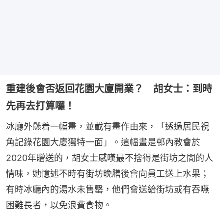
重建後會否返回花園大廈開業？ 胡女士：到時
先再去打算囉！
冰廳外懸着一幅畫，並載有畫作由來，「透過居民視
角記錄花園大廈獨特一面」。這幅畫是邨內教會於
2020年贈送的，胡女士感嘆最不捨得是街坊之間的人
情味，她憶述不時有街坊晚膳後會向員工送上水果；
有時冰廳內的湯水未售罄，他們會送給街坊或有吞嚥
困難長者，以免浪費食物。