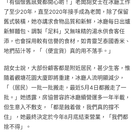
「有個懷舊感覺都開心啲！」老闆胡女士在冰廳工作
了至少20年，直至2020年接手成為老闆，除了保留
舊式裝橫，她亦講求食物品質和新鮮，冰廳每日出爐
新鮮麵包、調製「足料」又無味精的湯水供食客任
添，也會採用較有信譽的食材，如青靈芝泰國香米、
地捫茄汁等，「（便宜貨）真的用不落手。」
胡女士說，大部份顧客都是附近居民，甚少生客，惟
隨着觀塘花園大廈即將重建，冰廳人流明顯減少，
「（居民）一批一批搬走，最近5月4日都搬走了一
批。」她透露，房協曾容許冰廳續營運多一年半載，
但生意入不敷支，「都是蝕着做，我們真的撐不
住」，她最終決定於今年8月底結束營業，「我們都
捨不得」。