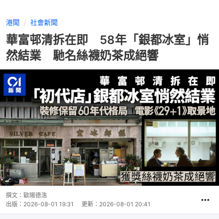
港聞
社會新聞
華富邨清拆在即 58年「銀都冰室」悄
然結業 馳名絲襪奶茶成絕響
撰文：
歐陽德浩
出版：
2026-08-01 19:31
更新：
2026-08-01 20:41