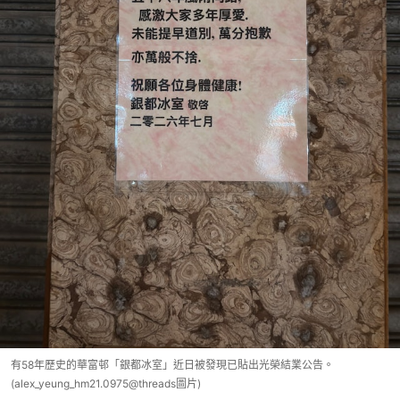
有58年歷史的華富邨「銀都冰室」近日被發現已貼出光榮結業公告。
(alex_yeung_hm21.0975@threads圖片)