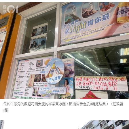
位於牛頭角的觀塘花園大廈的祥榮茶冰廳，貼出告示會於8月底結業。（任葆穎
攝）