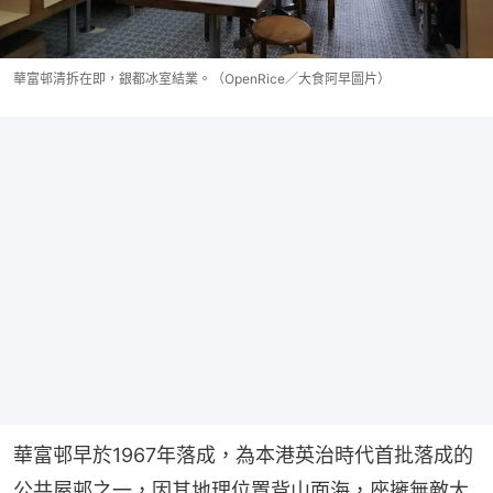
華富邨清拆在即，銀都冰室結業。（OpenRice／大食阿早圖片）
華富邨早於1967年落成，為本港英治時代首批落成的
公共屋邨之一，因其地理位置背山面海，座擁無敵大