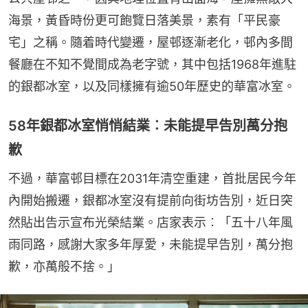
海景，黃昏時份更可飽覽日落美景，素有「平民豪
宅」之稱。隨着時代變遷，屋邨逐漸老化，邨內多間
餐廳在不知不覺間成為老字號，其中包括1968年進駐
的銀都冰室，以及同樣擁有逾50年歷史的華富冰室。
58年銀都冰室悄悄結業︰未能提早告別萬分抱
歉
不過，華富邨目標在2031年清空重建，首批居民今年
內開始搬遷，銀都冰室沒有提前向街坊告別，近日突
然貼出告示宣布光榮結業。店家表示︰「五十八年風
雨同路，感謝大家多年厚愛，未能提早告別，萬分抱
歉，亦萬般不捨。」