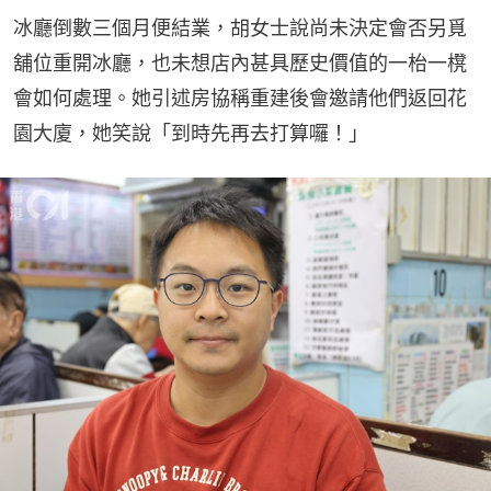
冰廳倒數三個月便結業，胡女士說尚未決定會否另覓
舖位重開冰廳，也未想店內甚具歷史價值的一枱一櫈
會如何處理。她引述房協稱重建後會邀請他們返回花
園大廈，她笑說「到時先再去打算囉！」