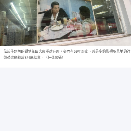
位於牛頭角的觀塘花園大廈重建在即，邨內有59年歷史、曾是多齣影視取景地的祥
榮茶冰廳將於8月底結業。（任葆穎攝）