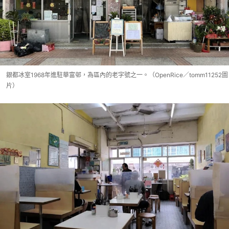
銀都冰室1968年進駐華富邨，為區內的老字號之一。（OpenRice／tomm11252圖
片）