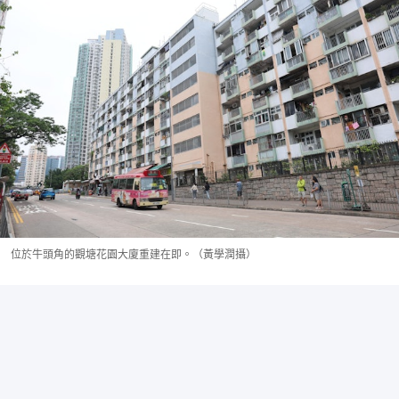
位於牛頭角的觀塘花園大廈重建在即。（黃學潤攝）