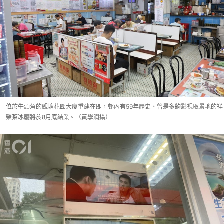
位於牛頭角的觀塘花園大廈重建在即，邨內有59年歷史、曾是多齣影視取景地的祥
榮茶冰廳將於8月底結業。（黃學潤攝）