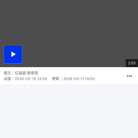
播
放
2:03
總
影
共
片
時
撰文：
任葆穎 黃學潤
間
出版：
2026-05-10 22:06
更新：
2026-05-11 19:00