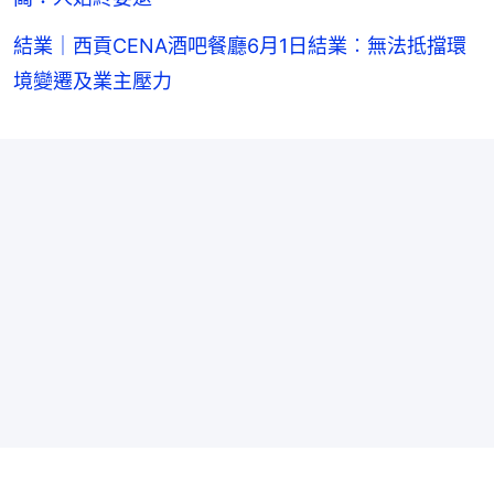
結業｜西貢CENA酒吧餐廳6月1日結業︰無法抵擋環
境變遷及業主壓力