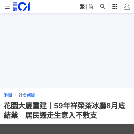
繁
|
简
港聞
社會新聞
花園大廈重建｜59年祥榮茶冰廳8月底
結業 居民遷走生意入不敷支