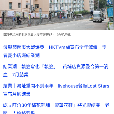
位於牛頭角的觀塘花園大廈重建在即。（黃學潤攝）
母親節超市大戰爆發 HKTVmall宣布全年減價 學
者憂小店爆結業潮
結業潮｜執笠倉也「執笠」 黃埔店資源整合第一滴
血 7月結業
結業｜易址重開不到兩年 livehouse餐廳Lost Stars
宣布月底結業
屹立旺角30年繡花鞋舖「榮華花鞋」將光榮結業 老
闆：人始終要退