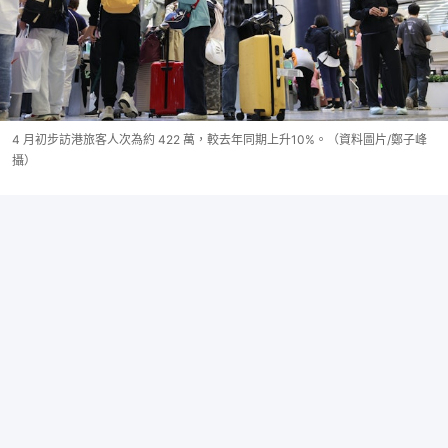
4 月初步訪港旅客人次為約 422 萬，較去年同期上升10%。（資料圖片/鄭子峰
攝）