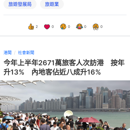
旅遊發展局
旅遊業
2
0
0
0
0
港聞
社會新聞
今年上半年2671萬旅客人次訪港 按年
升13% 內地客佔近八成升16%