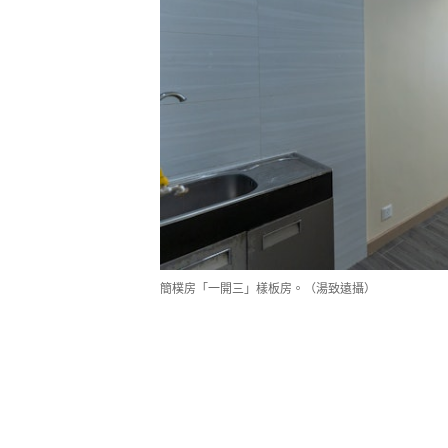
簡樸房「一開三」樣板房。（湯致遠攝）
簡樸房｜義華大廈40戶暫毋須搬 