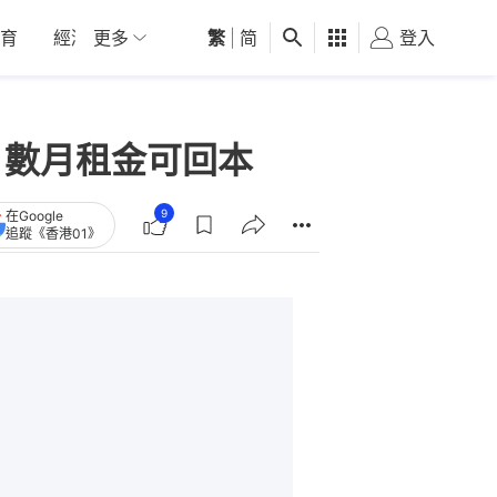
育
經濟
更多
01深圳
繁
觀點
|
简
健康
好食玩飛
登入
女
：數月租金可回本
9
在Google
追蹤《香港01》