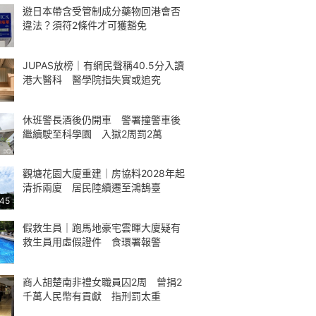
遊日本帶含受管制成分藥物回港會否
違法？須符2條件才可獲豁免
JUPAS放榜｜有網民聲稱40.5分入讀
港大醫科 醫學院指失實或追究
休班警長酒後仍開車 警署撞警車後
繼續駛至科學園 入獄2周罰2萬
觀塘花園大廈重建｜房協料2028年起
清拆兩廈 居民陸續遷至鴻鵠臺
:45
假救生員｜跑馬地豪宅雲暉大廈疑有
救生員用虛假證件 食環署報警
商人胡楚南非禮女職員囚2周 曾捐2
千萬人民幣有貢獻 指刑罰太重