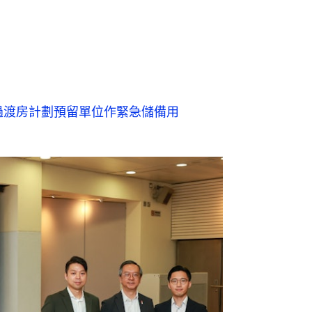
00間分間房申請，當局宣布推出樣板房，示範改裝實例。（葉