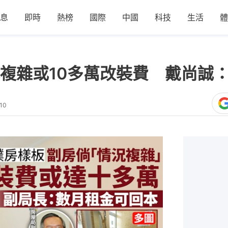
息
即時
熱榜
國際
中國
科技
生活
體
複雜或10多萬改裝費 戴尚誠
10