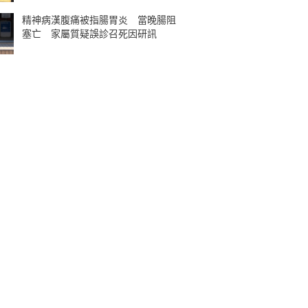
精神病漢腹痛被指腸胃炎 當晚腸阻
塞亡 家屬質疑誤診召死因研訊