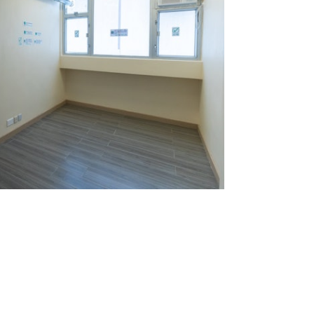
過渡房計劃預留單位作緊急儲備用