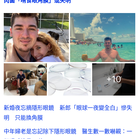
肉菌「啃食眼角膜」或失明
+
10
新婚夜忘摘隱形眼鏡 新郎「眼球一夜變全白」慘失
明 只能換角膜
中年婦老是忘記除下隱形眼鏡 醫生數一數嚇親：一