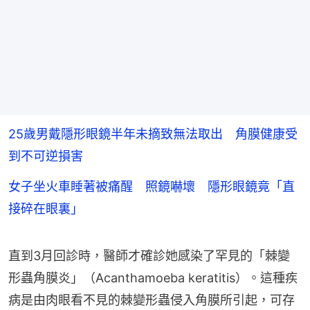
25歲男戴隱形眼鏡半年未摘致無法取出 角膜健康受
到不可逆損害
女子坐火車睡著被痛醒 照鏡嚇壞 隱形眼鏡竟「直
接碎在眼裏」
直到3月回診時，醫師才確診她感染了罕見的「棘變
形蟲角膜炎」（Acanthamoeba keratitis）。這種疾
病是由肉眼看不見的棘變形蟲侵入角膜所引起，可存