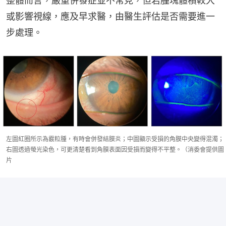
整體而言，嚴重併發症並不常見，但若腫塊體積較大
或影響視線，應及早求醫，由醫生評估是否需要進一
步處理。
左圖紅圈所示為霰粒腫，有時會併發結膜炎；中圖顯示受損的角膜中央變得混濁；
右圖透過螢光染色，可更清楚看到角膜表面因受損而變得不平整。（消委會提供圖
片