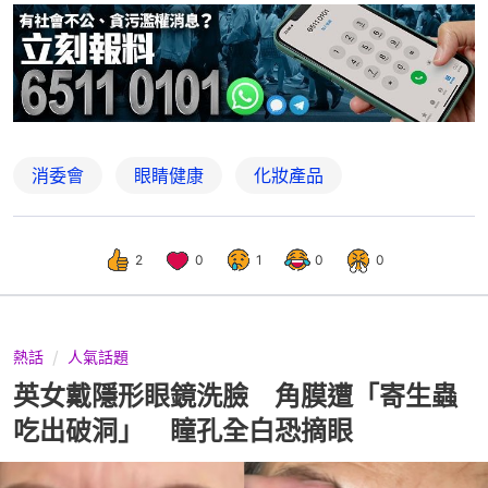
消委會
眼睛健康
化妝產品
2
0
1
0
0
熱話
人氣話題
英女戴隱形眼鏡洗臉 角膜遭「寄生蟲
吃出破洞」 瞳孔全白恐摘眼