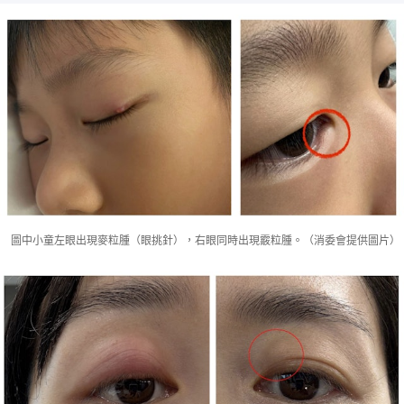
圖中小童左眼出現麥粒腫（眼挑針），右眼同時出現霰粒腫。（消委會提供圖片）