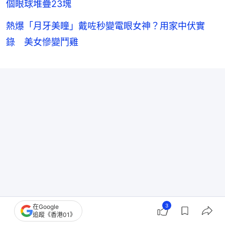
個眼球堆疊23塊
熱爆「月牙美瞳」戴咗秒變電眼女神？用家中伏實
錄 美女慘變鬥雞
3
在Google
追蹤《香港01》
延伸閱讀：