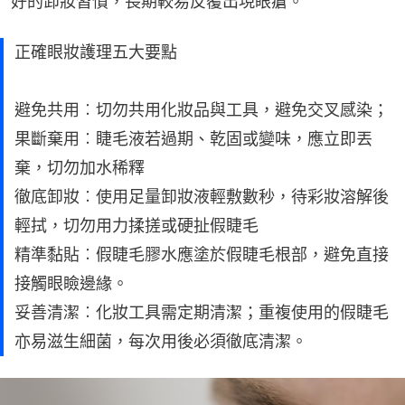
好的卸妝習慣，長期較易反覆出現眼瘡。
正確眼妝護理五大要點
避免共用︰切勿共用化妝品與工具，避免交叉感染；
果斷棄用︰睫毛液若過期、乾固或變味，應立即丟
棄，切勿加水稀釋
徹底卸妝︰使用足量卸妝液輕敷數秒，待彩妝溶解後
輕拭，切勿用力揉搓或硬扯假睫毛
精準黏貼︰假睫毛膠水應塗於假睫毛根部，避免直接
接觸眼瞼邊緣。
妥善清潔︰化妝工具需定期清潔；重複使用的假睫毛
亦易滋生細菌，每次用後必須徹底清潔。