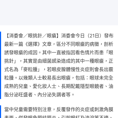
【消委會／眼挑針／眼瘡】消委會今日（21日）發布
最新一篇《選擇》文章，區分不同眼瘡的病徵，剖析
誘發眼瘡的成因。其中一直被指因看色情片而患「眼
挑針」，其實是由細菌感染造成的其中一種眼瘡，正
式名為「麥粒腫」，若眼皮腺體慢性炎症則會長出霰
粒腫。以幾類人士較易長出眼瘡，包括：眼球未完全
成熟的兒童、愛化妝人士、長期配戴隱型眼鏡者、油
脂分泌旺盛者、內分泌失調者等。
當中兒童需要特別注意，反覆發作的炎症或刺激角膜
表面，併發眼角膜結膜炎，引起眼紅及流淚等不適，