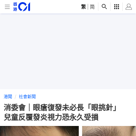
繁
|
简
港聞
社會新聞
消委會｜眼瘡復發未必長「眼挑針」
兒童反覆發炎視力恐永久受損