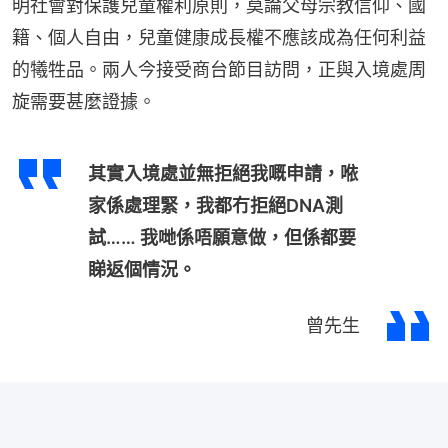
明社會對保護兒童權利原則，莫論父母宗教信仰、國
籍、個人自由，兒童健康成長權不應該成為任何利益
的犧牲品。兩人今接受商台節目訪問，正與入境處周
旋需要甚麼證據。
其實入境處並無拒絕我嘅申請，𠵱
家係處理緊，我都冇拒絕DNA測
試…… 我哋係唔願意做，但係都要
睇返個情況。
曾先生