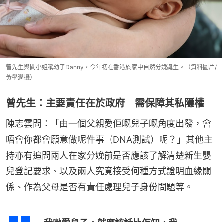
曾先生與關小姐稱幼子Danny，今年初在香港於家中自然分娩誕生。（資料圖片/
黃學潤攝）
曾先生：主要責任在於政府 需保障其私隱權
陳志雲問：「由一個父親愛佢嘅兒子嘅角度出發，會
唔會你都會願意做呢件事（DNA測試）呢？」其他主
持亦有追問兩人在家分娩前是否應該了解清楚新生嬰
兒登記要求、以及兩人究竟接受何種方式證明血緣關
係、作為父母是否有責任處理兒子身份問題等。