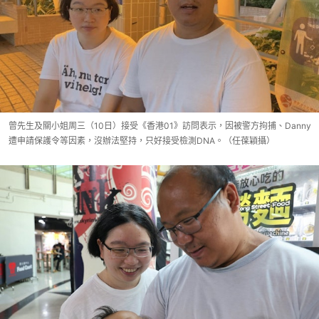
曾先生及關小姐周三（10日）接受《香港01》訪問表示，因被警方拘捕、Danny
遭申請保護令等因素，沒辦法堅持，只好接受檢測DNA。（任葆穎攝）