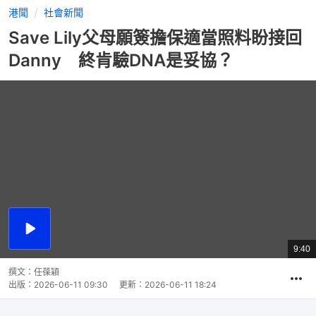
港聞
社會新聞
Save Lily父母願簽擔保適當照料盼接回
Danny 終肯驗DNA是妥協？
播
放
9:40
總
影
共
片
時
撰文：
任葆穎
間
出版：
2026-06-11 09:30
更新：
2026-06-11 18:24