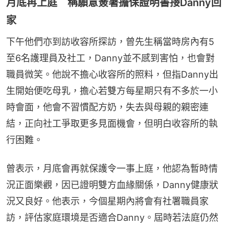
月底再上庭 稱願意簽署擔保證明書接Danny回
家
下午他們亦到訪收容所探訪，曾先生稱當時房內有5
至6名護理員及社工，Danny並不感到害怕，也會對
職員微笑。他說不擔心收容所的照料，但指Danny出
生開始便吃母乳，擔心若雙方每星期只有不多於一小
時會面，他會不習慣配方奶，失去與母親的親密連
結，正向社工爭取更多見面機會，但明白收容所的執
行困難。
曾表示，月底會再就保護令一事上庭，他認為暫時情
況正面樂觀，因已證明雙方血緣關係，Danny健康狀
況又良好。他表示，今個星期內將會有社署職員家
訪，評估家庭環境是否適合Danny。屆時若法庭仍然