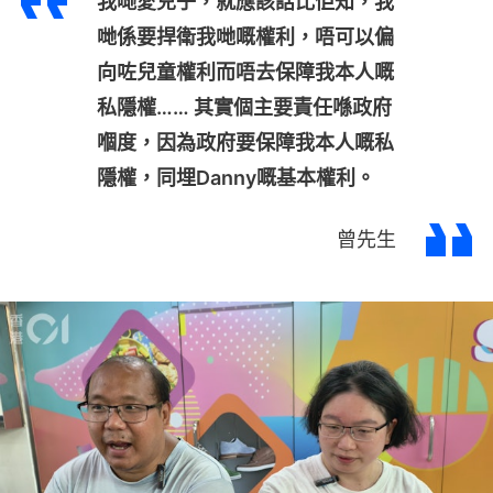
我哋愛兒子，就應該話比佢知，我
哋係要捍衛我哋嘅權利，唔可以偏
向咗兒童權利而唔去保障我本人嘅
私隱權…… 其實個主要責任喺政府
嗰度，因為政府要保障我本人嘅私
隱權，同埋Danny嘅基本權利。
曾先生