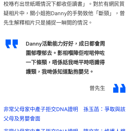
校喺冇出世紙嘅情況下都收佢讀書」。對於有網民質
疑相片中，關小姐抱Danny的手勢致他「斷頸」，曾
先生解釋相片只是捕捉一瞬間的情況。
Danny活動能力好好，成日都會周
圍郁嚟郁去。影相嗰陣佢咁啱伸咗
一下條頸，唔係話我哋平時唔識得
護頸，我哋係知道點抱嬰兒。
曾先生
非常父母家中產子拒交DNA證明 孫玉菡：爭取與該
父母及男嬰會面