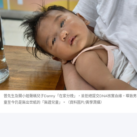
曾先生及關小姐聲稱兒子Danny「在家分娩」，並拒絕提交DNA核實血緣，導致男
童至今仍是無出世紙的「無證兒童」。（資料圖片/黃學潤攝）