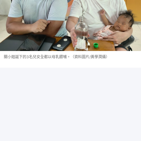
關小姐誕下的3名兒女全都以母乳餵哺。（資料圖片/黃學潤攝）