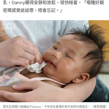
乳，Danny顯得安靜和放鬆，很快睡着，「嗰種好親
密嘅感覺返返嚟，唔會忘記。」
曾先生與關小姐稱幼子Danny，今年初在香港於家中自然分娩誕生。（黃學潤攝）