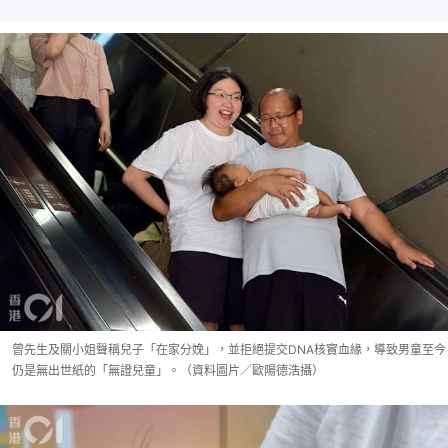
曾先生及關小姐聲稱兒子「在家分娩」，並拒絕提交DNA核實血緣，導致男童至今
仍是無出世紙的「無證兒童」。（資料圖片／歐陽德浩攝）