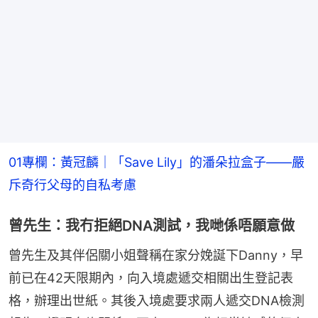
01專欄：黃冠麟｜「Save Lily」的潘朵拉盒子——嚴
斥奇行父母的自私考慮
曾先生：我冇拒絕DNA測試，我哋係唔願意做
曾先生及其伴侶關小姐聲稱在家分娩誕下Danny，早
前已在42天限期內，向入境處遞交相關出生登記表
格，辦理出世紙。其後入境處要求兩人遞交DNA檢測