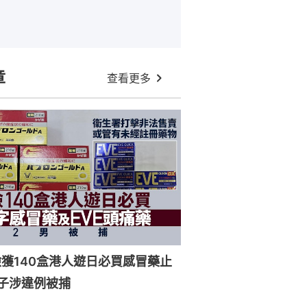
章
查看更多
獲140盒港人遊日必買感冒藥止
子涉違例被捕