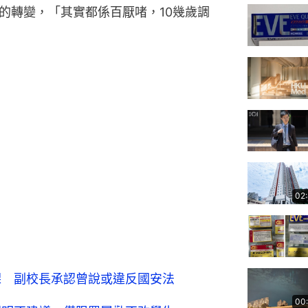
的轉變，「其實都係百厭啫，10幾歲調
02
課 副校長承認曾說或違反國安法
00