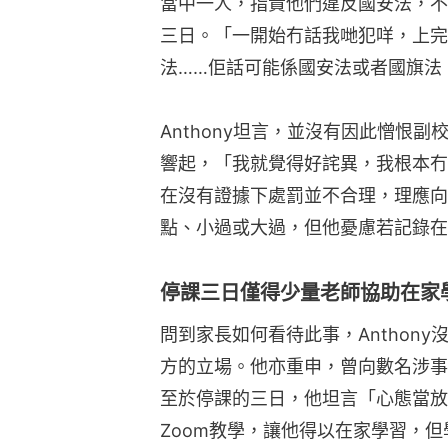
當中一人，指責他們違反國安法，不
三日。「一開始冇話我哋犯咩，上完
法……佢話可能係國安法或者國旗法
Anthony坦言，並沒有因此憎恨
響起，「我就覺得好詫異，我根本冇
在沒有證據下處罰並不合理，理應向
點、小過或大過，但他憂慮若記錄在
停課三日僅得少量老師協助在家
問到家長如何看待此事，Anthon
方的立場。他亦重申，曾向數名涉事
至於停課的三日，他坦言「心態當放
Zoom教學，讓他得以在家學習，