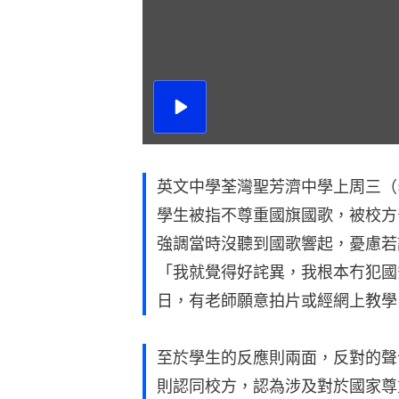
播
放
影
片
英文中學荃灣聖芳濟中學上周三（
學生被指不尊重國旗國歌，被校方
強調當時沒聽到國歌響起，憂慮若
「我就覺得好詫異，我根本冇犯國
日，有老師願意拍片或經網上教學
至於學生的反應則兩面，反對的聲
則認同校方，認為涉及對於國家尊