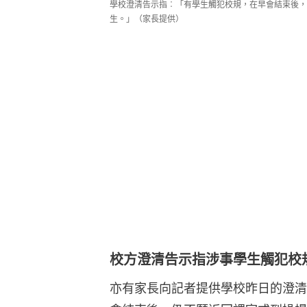
學校澄清告示指︰「有學生觸犯校規，在早會結束後，
生。」（家長提供）
校方澄清告示指涉事學生觸犯校
亦有家長向記者提供學校昨日的澄清