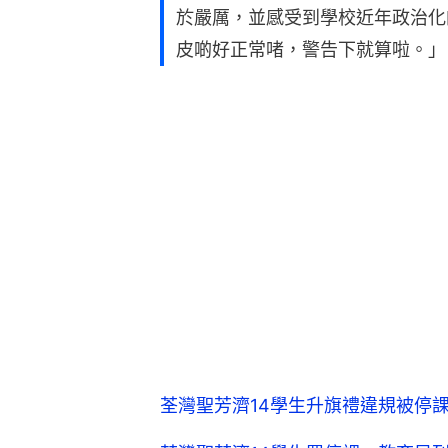
於嚴厲，並感受到學校近年政治化
皮啲好正常啫，警告下就算啦。」
荃灣聖芳濟14學生升旗禮違規被停