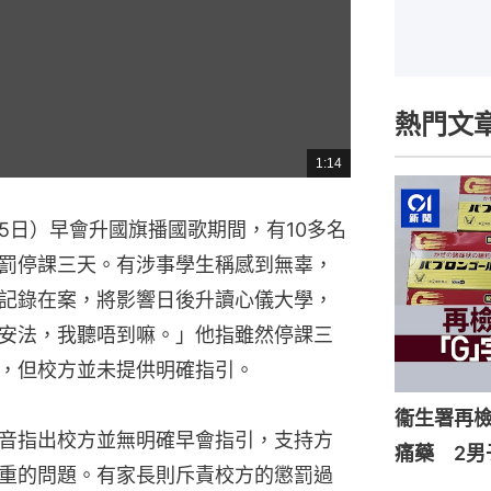
熱門文
1:14
總
共
時
間
5日）早會升國旗播國歌期間，有10多名
罰停課三天。有涉事學生稱感到無辜，
記錄在案，將影響日後升讀心儀大學，
安法，我聽唔到嘛。」他指雖然停課三
，但校方並未提供明確指引。
衞生署再檢
音指出校方並無明確早會指引，支持方
痛藥 2男
重的問題。有家長則斥責校方的懲罰過