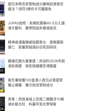
遊日本帶含受管制成分藥物回港會否
違法？須符2條件才可獲豁免
JUPAS放榜｜有網民聲稱40.5分入讀
港大醫科 醫學院指失實或追究
精神病漢腹痛被指腸胃炎 當晚腸阻
塞亡 家屬質疑誤診召死因研訊
觀塘花園大廈重建｜房協料2028年起
清拆兩廈 居民陸續遷至鴻鵠臺
:45
衞生署檢獲100盒港人遊日必買感冒
藥止痛藥 署方指含管制成分
奇景｜西貢海域上空周二晚飄浮10條
湖水藍光柱 料屬罕見光學現象
:58