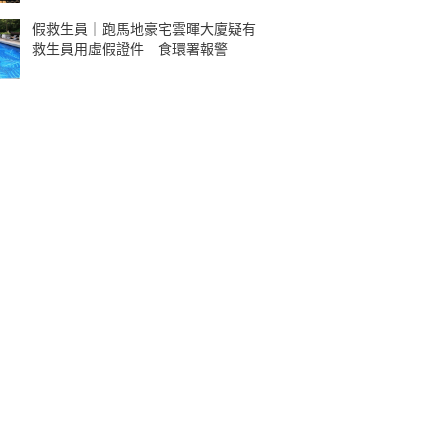
假救生員｜跑馬地豪宅雲暉大廈疑有
救生員用虛假證件 食環署報警