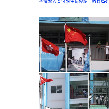
荃灣聖芳濟14學生罰停課 教育局