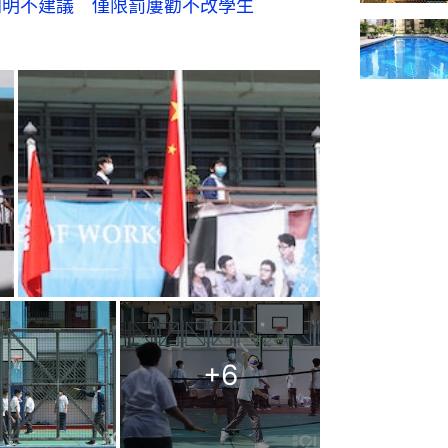
列明不建議 僅限罰屢勸不改學生
+
6