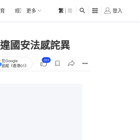
育
經濟
更多
01深圳
繁
觀點
|
简
健康
好食玩飛
登入
女
違國安法感詫異
263
在Google
追蹤《香港01》