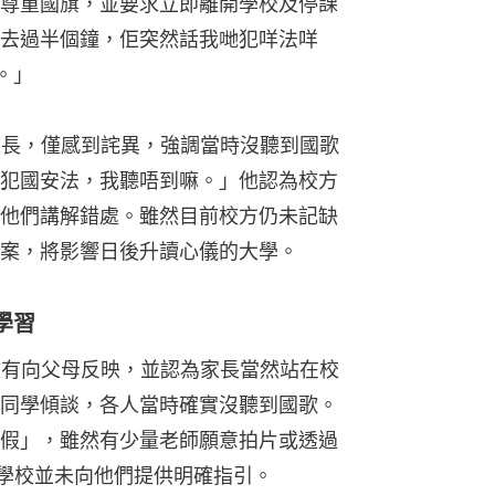
尊重國旗，並要求立即離開學校及停課
去過半個鐘，佢突然話我哋犯咩法咩
。」
副校長，僅感到詫異，強調當時沒聽到國歌
犯國安法，我聽唔到嘛。」他認為校方
他們講解錯處。雖然目前校方仍未記缺
案，將影響日後升讀心儀的大學。
學習
y沒有向父母反映，並認為家長當然站在校
同學傾談，各人當時確實沒聽到國歌。
假」，雖然有少量老師願意拍片或透過
但學校並未向他們提供明確指引。