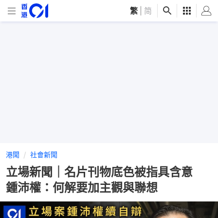
繁
|
简
港聞
社會新聞
立場新聞｜名片刊物底色被指具含意
鍾沛權：何解要加主觀與聯想