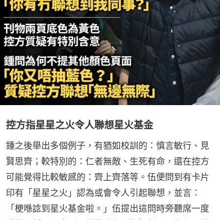
控方指星星之火令人聯想星火基金
鍾之後舉出多個例子，有猶如校訓的：慎言敏行、見
賢思齊；較特別的：仁者無敵、生死有命，還在控方
可能覺得比較敏感的：齊上齊落等。伍便問到有卡片
印有「星星之火」認為或會令人引起聯想，並言：
「梗喺諗到星火基金啦。」伍提出這問時旁聽席一度