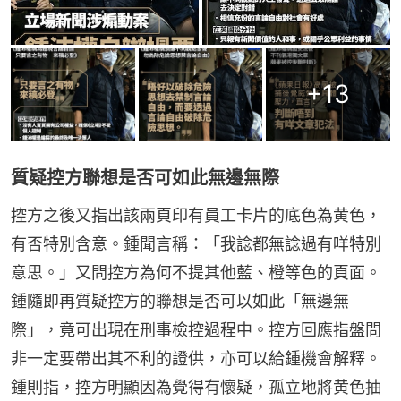
+
13
質疑控方聯想是否可如此無邊無際
控方之後又指出該兩頁印有員工卡片的底色為黄色，
有否特別含意。鍾聞言稱：「我諗都無諗過有咩特別
意思。」又問控方為何不提其他藍、橙等色的頁面。
鍾隨即再質疑控方的聯想是否可以如此「無邊無
際」，竟可出現在刑事檢控過程中。控方回應指盤問
非一定要帶出其不利的證供，亦可以給鍾機會解釋。
鍾則指，控方明顯因為覺得有懷疑，孤立地將黄色抽