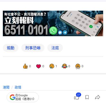
煽動
刑事恐嚇
法庭
0
0
1
0
0
港聞
政情
「一拳書館」賣黎智英傳涉煽動 羅淑
27
在Google
追蹤《香港01》
佩回應設煽動刊物名單助辨識