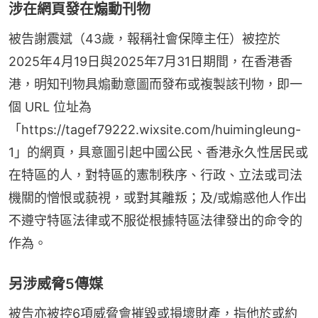
涉在網頁發在煽動刊物
被告謝震斌（43歲，報稱社會保障主任）被控於
2025年4月19日與2025年7月31日期間，在香港香
港，明知刊物具煽動意圖而發布或複製該刊物，即一
個 URL 位址為
「https://tagef79222.wixsite.com/huimingleung-
1」的網頁，具意圖引起中國公民、香港永久性居民或
在特區的人，對特區的憲制秩序、行政、立法或司法
機關的憎恨或藐視，或對其離叛；及/或煽惑他人作出
不遵守特區法律或不服從根據特區法律發出的命令的
作為。
另涉威脅5傳媒
被告亦被控6項威脅會摧毀或損壞財產，指他於或約