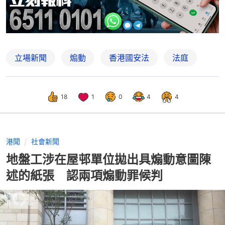
立場新聞
煽動
香港國安法
法庭
18
1
0
4
4
港聞
社會新聞
地盤工涉在屋邨單位拋出具煽動意圖陳
述的紙張 認兩項煽動罪候判