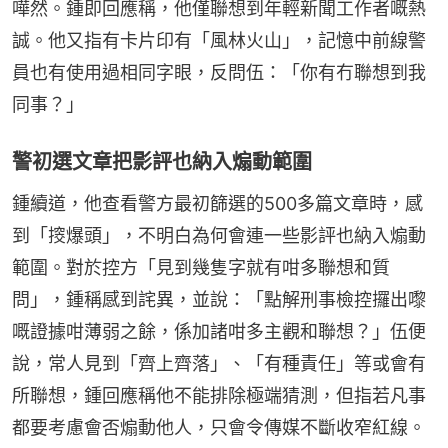
嘩然。鍾即回應稱，他僅聯想到年輕新聞工作者嘅熱
誠。他又指有卡片印有「風林火山」，記憶中前線警
員也有使用過相同字眼，反問伍：「你有冇聯想到我
同事？」
警初選文章把影評也納入煽動範圍
鍾續道，他查看警方最初篩選的500多篇文章時，感
到「𢲷爆頭」，不明白為何會連一些影評也納入煽動
範圍。對於控方「見到幾隻字就有咁多聯想和質
問」，鍾稱感到詫異，並說：「點解刑事檢控攞出嚟
嘅證據咁薄弱之餘，係加諸咁多主觀和聯想？」伍便
說，常人見到「齊上齊落」、「有種責任」等或會有
所聯想，鍾回應稱他不能排除極端猜測，但指若凡事
都要考慮會否煽動他人，只會令傳媒不斷收窄紅線。