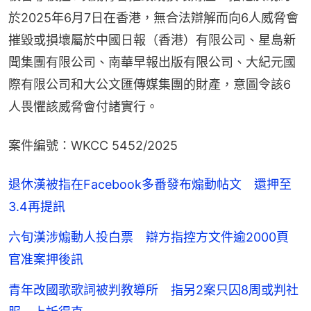
於2025年6月7日在香港，無合法辯解而向6人威脅會
摧毀或損壞屬於中國日報（香港）有限公司、星島新
聞集團有限公司、南華早報出版有限公司、大紀元國
際有限公司和大公文匯傳媒集團的財產，意圖令該6
人畏懼該威脅會付諸實行。
案件編號：WKCC 5452/2025
退休漢被指在Facebook多番發布煽動帖文 還押至
3.4再提訊
六旬漢涉煽動人投白票 辯方指控方文件逾2000頁
官准案押後訊
青年改國歌歌詞被判教導所 指另2案只囚8周或判社