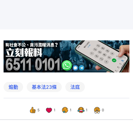
煽動
基本法23條
法庭
5
1
1
1
0