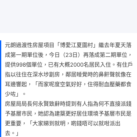
元朗過渡性房屋項目「博愛江夏圍村」繼去年夏天落
成第一期單位後，今日（23日）再落成第二期單位，
提供998個單位，已有大概2000名居民入住。有住戶
指以往住在深水埗劏房，鄰居睡覺時的鼻鼾聲就像在
耳邊響起，「而家呢度空氣好好，住得耐血壓藥都食
少咗」。
房屋局局長何永賢致辭時提到有人指為何不直接派錢
予基層市民，她認為建築更好居住環境予基層市民是
更重要，「大家睇到就明，啲錢唔可以就咁派出
去。」