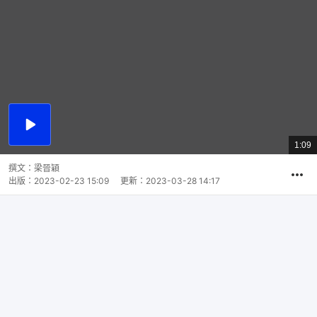
播
放
1:09
總
影
共
片
時
撰文：
梁晉穎
間
出版：
2023-02-23 15:09
更新：
2023-03-28 14:17