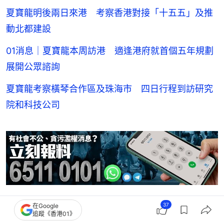
夏寶龍明後兩日來港 考察香港對接「十五五」及推
動北都建設
01消息｜夏寶龍本周訪港 適逢港府就首個五年規劃
展開公眾諮詢
夏寶龍考察橫琴合作區及珠海市 四日行程到訪研究
院和科技公司
37
在Google
夏寶龍
何永賢
簡約公屋
01 Video
追蹤《香港01》