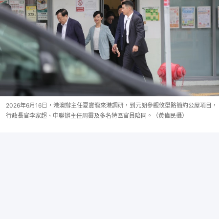
2026年6月16日，港澳辦主任夏寶龍來港調研，到元朗參觀攸壆路簡約公屋項目，
行政長官李家超、中聯辦主任周霽及多名特區官員陪同。（黃偉民攝）