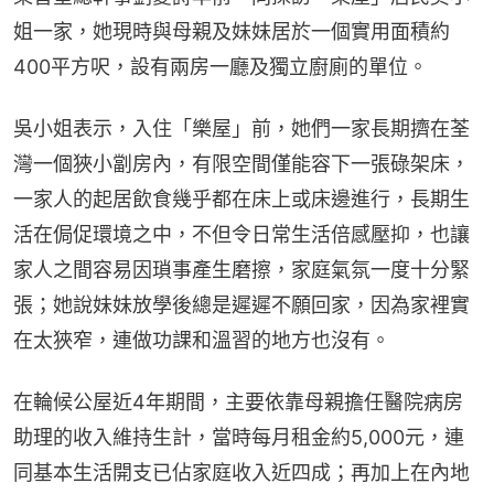
姐一家，她現時與母親及妹妹居於一個實用面積約
400平方呎，設有兩房一廳及獨立廚廁的單位。
吳小姐表示，入住「樂屋」前，她們一家長期擠在荃
灣一個狹小劏房內，有限空間僅能容下一張碌架床，
一家人的起居飲食幾乎都在床上或床邊進行，長期生
活在侷促環境之中，不但令日常生活倍感壓抑，也讓
家人之間容易因瑣事產生磨擦，家庭氣氛一度十分緊
張；她說妹妹放學後總是遲遲不願回家，因為家裡實
在太狹窄，連做功課和溫習的地方也沒有。
在輪候公屋近4年期間，主要依靠母親擔任醫院病房
助理的收入維持生計，當時每月租金約5,000元，連
同基本生活開支已佔家庭收入近四成；再加上在內地