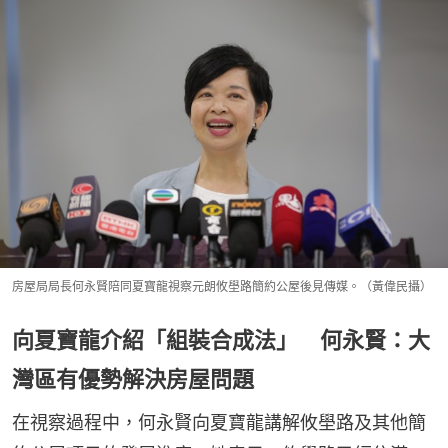
房屋局局長何永賢陪同夏寶龍視察元朗攸壆路簡約公屋後見傳媒。（黃偉民攝）
向夏寶龍介紹「組裝合成法」 何永賢：大
灣區有優勢解決房屋問題
在視察過程中，何永賢向夏寶龍講解攸壆路及其他簡