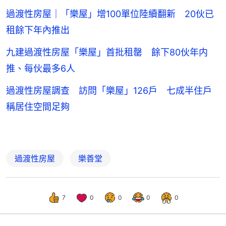
過渡性房屋｜「樂屋」增100單位陸續翻新 20伙已
租餘下年內推出
九建過渡性房屋「樂屋」首批租罄 餘下80伙年内
推、每伙最多6人
過渡性房屋調查 訪問「樂屋」126戶 七成半住戶
稱居住空間足夠
過渡性房屋
樂善堂
7
0
0
0
0