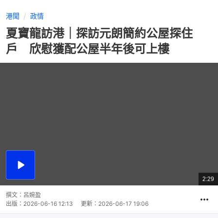
港聞
政情
夏寶龍訪港｜探訪元朗簡約公屋探住
戶 欣慰獲配公屋半年後可上樓
播
放
2:29
總
影
共
片
時
撰文：
呂婉盈
間
出版：
2026-06-16 12:13
更新：
2026-06-17 19:06