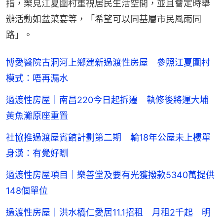
指，樂見江夏圍村重視居民生活空間，並且會定時舉
辦活動如盆菜宴等，「希望可以同基層市民風雨同
路」。
博愛醫院古洞河上鄉建新過渡性房屋 參照江夏圍村
模式：唔再漏水
過渡性房屋｜南昌220今日起拆遷 執修後將運大埔
黃魚灘原座重置
社協推過渡屋賓館計劃第二期 輪18年公屋未上樓單
身漢：有覺好瞓
過渡性房屋項目｜樂善堂及要有光獲撥款5340萬提供
148個單位
過渡性房屋｜洪水橋仁愛居11.1招租 月租2千起 明