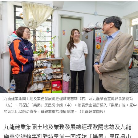
九龍建業集團土地及業務發展總經理歐陽志雄（右）及九龍樂善堂總幹事劉愛詩
（左）一同探訪「樂屋」居民吳小姐（中）。她表示由劏房遷入「樂屋」後，家中
的氣氛比以融洽得多，母親亦重拾種植樂趣。（九龍建業圖片）
九龍建業集團土地及業務發展總經理歐陽志雄及九龍
樂善堂總幹事劉愛詩早前一同探訪「樂屋」居民吳小