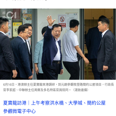
6月16日，港澳辦主任夏寶龍來港調研，到元朗參觀攸壆路簡約公屋項目，行政長
官李家超、中聯辦主任周霽及多名特區官員陪同。（湯致遠攝）
夏寶龍訪港｜上午考察洪水橋、大學城、簡約公屋
參觀微電子中心