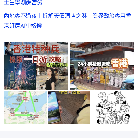
士生寧瞓麥當勞
內地客不過夜｜拆解天價酒店之謎 業界籲旅客用香
港訂房APP格價