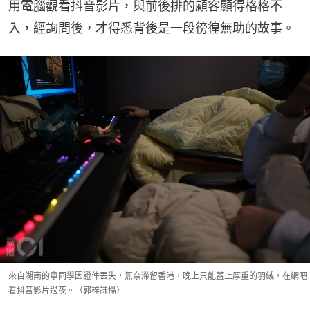
用電腦觀看抖音影片，與前後排的顧客顯得格格不
入，經詢問後，才得悉背後是一段徬徨無助的故事。
來自湖南的寧同學因證件丟失，無奈滯留香港，晚上只能蓋上厚重的羽絨，在網吧
看抖音影片過夜。（郭梓謙攝）