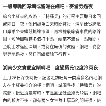
一般即晚回深圳或留港在網吧、麥當勞過夜
綜合小紅書的攻略，「特種兵」的行程主要即日來回
或兩日一夜，他們認為白天時間寶貴，清早便從跨境
口岸乘坐東鐵綫抵達市區，再根據最節省車費的路線
圖，短時間輾轉多個打卡點，絲毫不浪費一點時間，
至晚上才返回深圳，或待在廉價的賓館、網吧、麥當
勞等地過夜，翌日再繼續餘下行程。
湖南少女貪便宜瞓網吧 度過攝氏12度冷雨夜
上月26日深夜時份，記者走訪旺角一間獲多名內地網
友在小紅書推介的樓上網吧，試圖尋找「特種兵」的
蹤影。接近凌晨零時，市區氣溫低至攝氏12度，網吧
內的顧客不多，卻有兩名女生蓋上厚重的羽絨褸，使