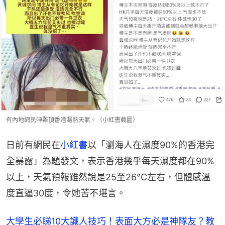
有內地網民呻難頂香港濕熱天氣。（小紅書截圖）
日前有網民在
小紅書
以「瀏海人在濕度90%的香港完
全暴露」為題發文，表示香港幾乎每天濕度都在90%
以上，天氣預報雖然說是25至26℃左右，但體感溫
度直逼30度，令她苦不堪言。
大學生必睇10大識人技巧！表面大方必是神隊友？教