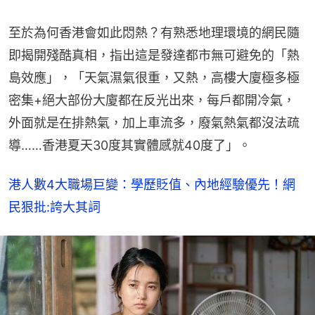
至於為何香港會如此悶熱？有熟悉地理環境的網民隨
即揭開殘酷真相，指出這是發達都市無可避免的「熱
島效應」，「天氣濕氣很重，又熱，高樓大廈極多極
密集+絕大部份大廈都在反光出來，每戶都開冷氣，
外面就是在排熱氣，加上車流多，廢氣熱氣都沒法疏
導……香港夏天30度其實體感就40度了」。
港人數4大職場巨變：學歷貶值、內地經驗優先！網
民狠批:誇大其詞