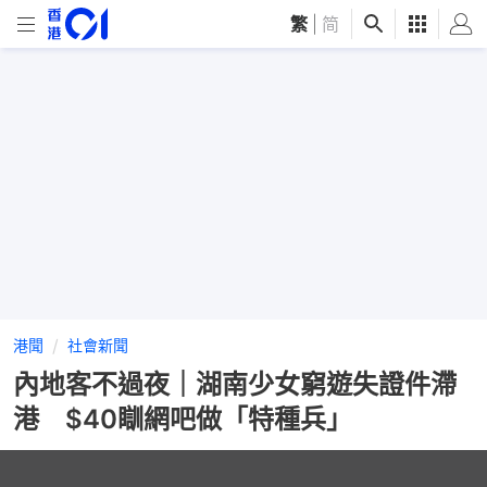
繁
|
简
港聞
社會新聞
內地客不過夜｜湖南少女窮遊失證件滯
港 $40瞓網吧做「特種兵」