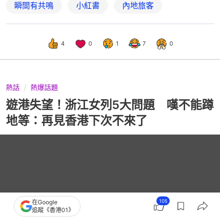
瞬間有共鳴
小紅書
內地旅客
4
0
1
7
0
熱話
熱爆話題
遊港失望！浙江女列5大問題 嘆不能蹲
地等：再見香港下次不來了
105
在Google
追蹤《香港01》