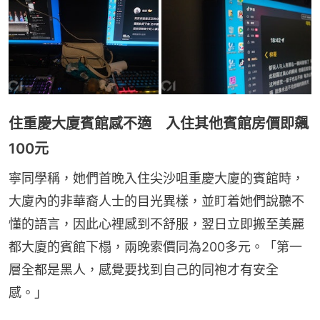
住重慶大廈賓館感不適 入住其他賓館房價即飆
100元
寧同學稱，她們首晚入住尖沙咀重慶大廈的賓館時，
大廈內的非華裔人士的目光異樣，並盯着她們說聽不
懂的語言，因此心裡感到不舒服，翌日立即搬至美麗
都大廈的賓館下榻，兩晚索價同為200多元。「第一
層全都是黑人，感覺要找到自己的同袍才有安全
感。」