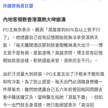
你識穿偽善巨嬰
內地客領教香港濕熱大呻崩潰
PO主無奈表示，親測「濕度達到80%及以上就不行
了」。她透露自己從有記憶開始就無法承受濕熱天
氣，「每天離開酒店那刻就會酣暢淋漓大出汗⋯⋯博
主是不是有病，是氣虛嗎？真誠求問，博主從有記憶
開始就是這樣，乾熱還能承受，濕熱完全不行」。
由於汗流量大到誇張，PO主直言出了汗根本不敢吹風
和吹冷氣。為了防止感冒，每天出門必須隨身帶備一
件厚衛衣，雖然她透露自己五六年前曾因相同問題去
看中醫拔罐艾灸，當時醫生指她「濕氣不重」，但如
今一出門就全身濕透，她只能絕望表示「真沒招