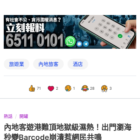
旅遊業
內地旅客
酒店
71
2
1
28
3
熱話
開罐
內地客遊港難頂地獄級濕熱！出門瀏海
秒變Barcode崩潰惹網民共鳴