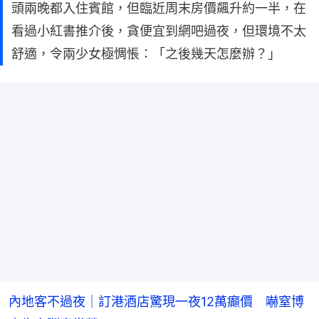
頭兩晚都入住賓館，但臨近周末房價飆升約一半，在
看過小紅書推介後，貪便宜到網吧過夜，但環境不太
舒適，令兩少女極惆悵：「之後幾天怎麼辦？」
內地客不過夜｜訂港酒店驚現一夜12萬癲價 嚇窒博