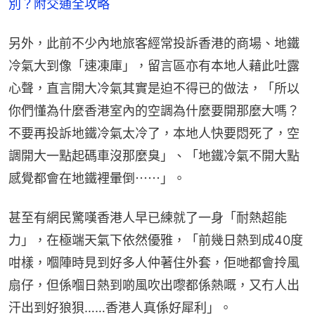
別？附交通全攻略
另外，此前不少內地旅客經常投訴香港的商場、地鐵
冷氣大到像「速凍庫」，留言區亦有本地人藉此吐露
心聲，直言開大冷氣其實是迫不得已的做法，「所以
你們懂為什麼香港室內的空調為什麼要開那麼大嗎？
不要再投訴地鐵冷氣太冷了，本地人快要悶死了，空
調開大一點起碼車沒那麼臭」、「地鐵冷氣不開大點
感覺都會在地鐵裡暈倒⋯⋯」。
甚至有網民驚嘆香港人早已練就了一身「耐熱超能
力」，在極端天氣下依然優雅，「前幾日熱到成40度
咁樣，嗰陣時見到好多人仲著住外套，佢哋都會拎風
扇仔，但係嗰日熱到啲風吹出嚟都係熱嘅，又冇人出
汗出到好狼狽……香港人真係好犀利」。