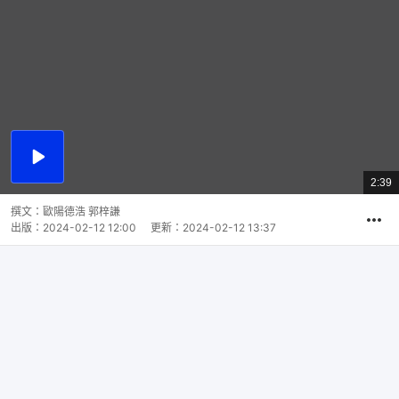
播
放
2:39
總
影
共
片
時
撰文：
歐陽德浩 郭梓謙
間
出版：
2024-02-12 12:00
更新：
2024-02-12 13:37