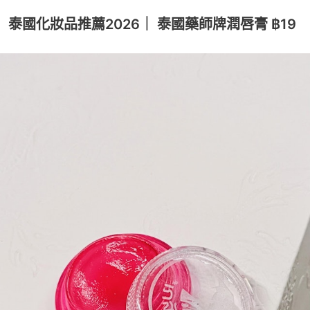
泰國化妝品推薦2026｜ 泰國藥師牌潤唇膏 ฿19