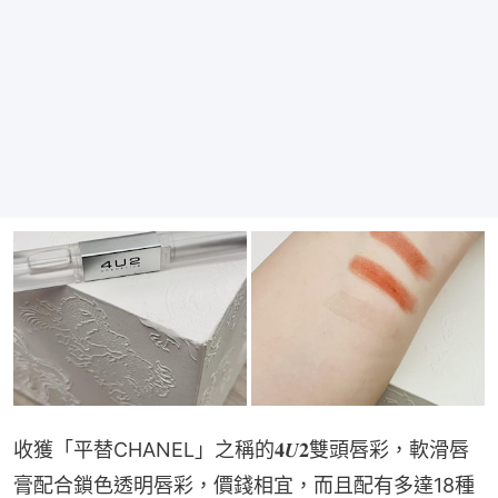
收獲「平替CHANEL」之稱的𝟒𝑼𝟐雙頭唇彩，軟滑唇
膏配合鎖色透明唇彩，價錢相宜，而且配有多達18種