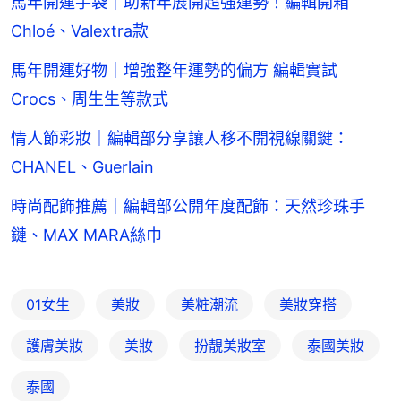
馬年開運手袋｜助新年展開超強運勢！編輯開箱
Chloé、Valextra款
馬年開運好物｜增強整年運勢的偏方 編輯實試
Crocs、周生生等款式
情人節彩妝｜編輯部分享讓人移不開視線關鍵：
CHANEL、Guerlain
時尚配飾推薦｜編輯部公開年度配飾：天然珍珠手
鏈、MAX MARA絲巾
01女生
美妝
美粧潮流
美妝穿搭
護膚美妝
美妝
扮靚美妝室
泰國美妝
泰國