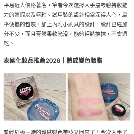
平易近人價格著名，筆者今次選擇入手最考驗持妝能
力的遮瑕以及唇釉。試用裝的設計相當深得人心，扁
平便攜的包裝，加上內附小刷具的設計，設計已經加
分不少，而且膏體柔軟光滑，能夠輕鬆推抹，不會過
乾。
泰國化妝品推薦2026｜體感變色胭脂
曾經紅極一時的體感變色美妝又回來了！今次入手了