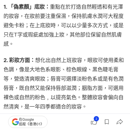
1. 「偽素顏」底妝：
重點在於打造自然輕透和有光澤
的妝容，在妝前要注重保濕，保持肌膚水潤可大程度
避免卡粉；在上底妝時，可以以少量多次方式，或是
只在T字或瑕疵處加強上妝，其他部位保留自然肌膚
感。
2. 彩妝方面：
想化出自然上班妝容，眼妝可使用柔和
色調，像是大地色系眼影、棕色眼線、黑色睫毛膏
等，營造清爽眼妝；唇膏可選擇淡粉色系或是有色潤
唇膏，既自然又能保持唇部滋潤；胭脂方面，可選用
裸色或自然的粉色﹐以提亮氣色。整體妝容會偏向自
然清爽，是一年四季都適合的妝容。
2
在Google
護膚品推薦
追蹤《香港01》