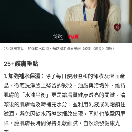
25+護膚重點：加強補水保濕、預防初老跡象出現（韓劇《流星》劇照）
25+護膚重點
1. 加強補水保濕：
除了每日使用溫和的卸妝及潔面產
品，徹底洗淨臉上殘留的彩妝、油脂與污垢外，維持
肌膚的「水油平衡」更是讓膚質健康透亮的關鍵。清
潔後的肌膚需及時補充水分，並利用乳液或乳霜鎖住
滋潤，避免因缺水而導致細紋出現，同時也能鞏固屏
障，讓肌膚長時間保持柔軟細膩，自然煥發健康光