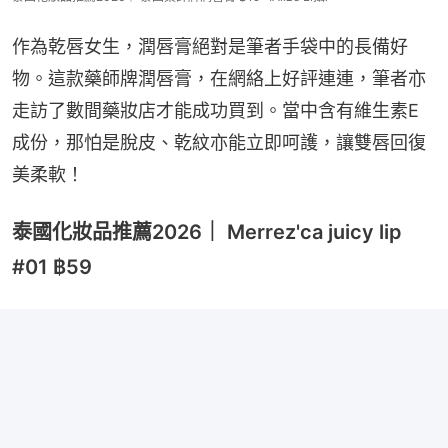
作為乾唇女生，潤唇膏絕對是筆者手袋中的長備好
物。這款藥師牌潤唇膏，在網絡上好評連連，筆者亦
走訪了數間藥妝店才能成功買到。當中含有維生素E
成份，那怕是脫皮、乾紋亦能立即呵護，讓雙唇回復
美柔軟！
泰國化妝品推薦2026｜ Merrez'ca juicy lip
#01 ฿59