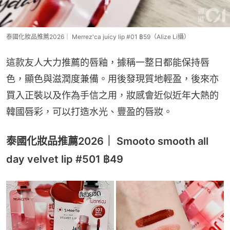
泰國化妝品推薦2026｜ Merrez'ca juicy lip #01 ฿59（Alize Li攝）
這款友人大力推薦的唇釉，據稱一整日都能保持唇
色，顯色與滋潤度兼備。用後發現質地輕盈，後來亦
買入正裝以及作為手信之用，妝感會近似近年大熱的
韓國唇彩，可以打造水光、豐盈的唇妝。
泰國化妝品推薦2026｜ Smooto smooth all
day velvet lip #501 ฿49