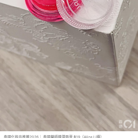
泰國化妝品推薦2026｜ 泰國藥師牌潤唇膏 ฿19（Alize Li攝）