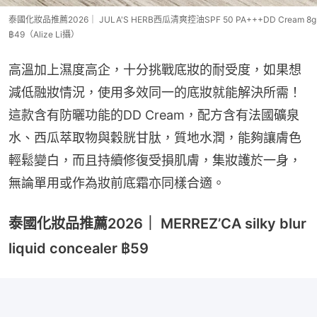
泰國化妝品推薦2026｜ JULA'S HERB西瓜清爽控油SPF 50 PA+++DD Cream 8g
฿49（Alize Li攝）
高溫加上濕度高企，十分挑戰底妝的耐受度，如果想
減低融妝情況，使用多效同一的底妝就能解決所需！
這款含有防曬功能的DD Cream，配方含有法國礦泉
水、西瓜萃取物與穀胱甘肽，質地水潤，能夠讓膚色
輕鬆變白，而且持續修復受損肌膚，集妝護於一身，
無論單用或作為妝前底霜亦同樣合適。
泰國化妝品推薦2026｜ MERREZ’CA silky blur
liquid concealer ฿59