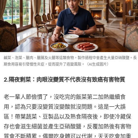
鹹菜、泡菜、臘肉、臘腸及火腿等這類食物，製作過程中會產生大量亞硝酸鹽。長
期食用容易引發慢性炎症，從而提升了癌變風險。（AI生成圖片）
2.隔夜剩菜：肉眼沒變質不代表沒有致癌有害物質
老一輩人節儉慣了，沒吃完的飯菜第二加熱繼續食
用，認為只要沒變質沒變酸就沒問題。這是一大誤
區！帶葉蔬菜、豆製品以及熟食隔夜後，即使冷藏保
存也會滋生細菌並產生亞硝酸鹽，反覆加熱後有害物
質會不斷積累。偶爾吃身體可以代謝，天天吃會加重