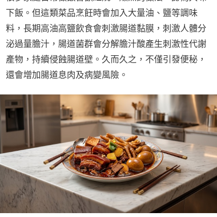
下飯。但這類菜品烹飪時會加入大量油、鹽等調味
料，長期高油高鹽飲食會刺激腸道黏膜，刺激人體分
泌過量膽汁，腸道菌群會分解膽汁酸產生刺激性代謝
產物，持續侵蝕腸道壁。久而久之，不僅引發便秘，
還會增加腸道息肉及病變風險。