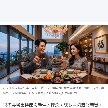
在大部分人的認知裏，常吃重油重辣、燒烤的食物才會導致患上腸癌，但真正藏在
餐桌上的腸道殺手往往是大家每天吃的食物。(AI生成圖片）
很多長者秉持節儉養生的理念，認為白粥清淡養胃，