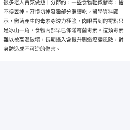
很多老人買菜做飯十分節約，一些食物輕微發霉，捨
不得丟掉。習慣切掉發霉部分繼續吃。醫學資料顯
示，黴菌產生的毒素穿透力極強，肉眼看到的霉點只
是冰山一角，食物內部早已佈滿霉菌毒素。這類毒素
難以被高溫破壞，長期攝入會提升腸道癌變風險，對
身體造成不可逆的傷害。