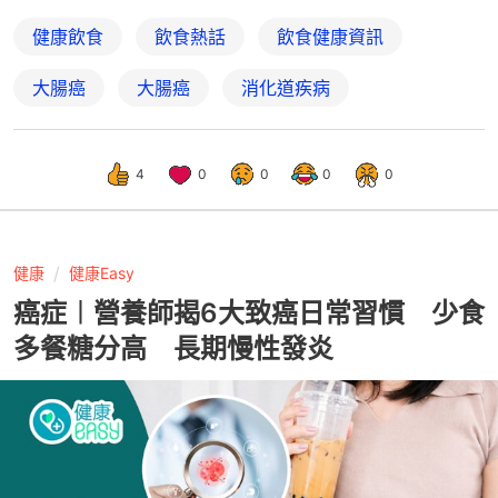
健康飲食
飲食熱話
飲食健康資訊
大腸癌
大腸癌
消化道疾病
4
0
0
0
0
健康
健康Easy
癌症︱營養師揭6大致癌日常習慣 少食
多餐糖分高 長期慢性發炎