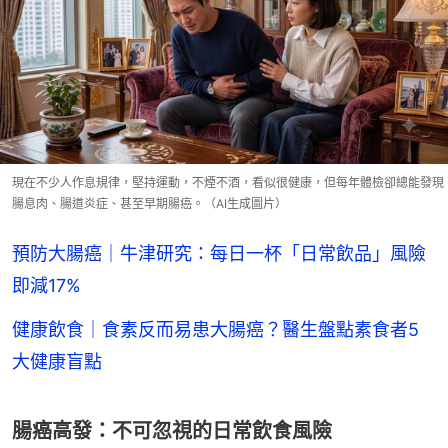
現在不少人作息規律，堅持運動，不煙不酒，看似很健康，但每年體檢卻總能發現
腸息肉、腸道炎症、甚至早期腸癌。（AI生成圖片）
預防大腸癌｜牛津研究：每日一杯「日常飲品」風險
即減17%
健康飲食｜食素反而易患大腸癌？醫生盤點素食者5
大健康盲點
腸癌高發：不可忽視的日常飲食風險