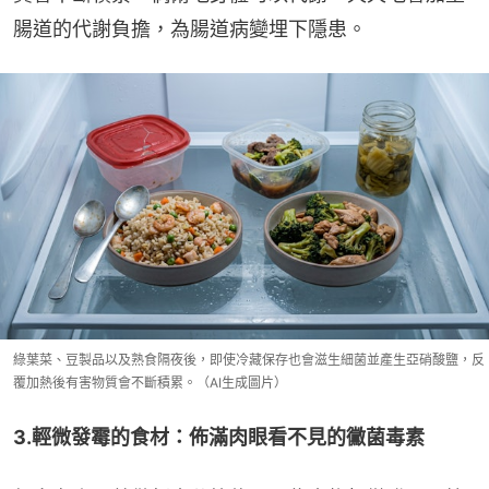
腸道的代謝負擔，為腸道病變埋下隱患。
綠葉菜、豆製品以及熟食隔夜後，即使冷藏保存也會滋生細菌並產生亞硝酸鹽，反
覆加熱後有害物質會不斷積累。（AI生成圖片）
3.輕微發霉的食材：佈滿肉眼看不見的黴菌毒素