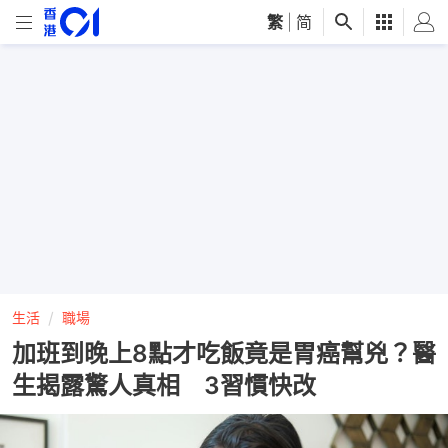
繁
|
简
生活
職場
加班到晚上8點才吃飯竟是胃癌幫兇？醫
生揭露驚人真相 3習慣快改