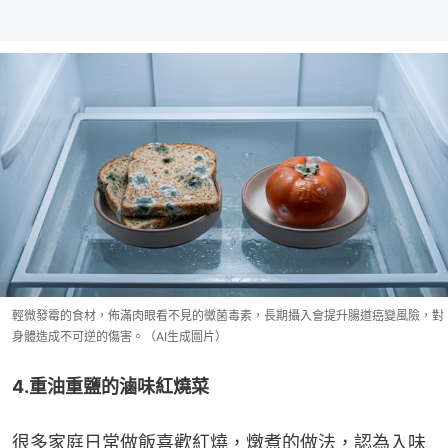
輕微發霉的食材，佈滿肉眼看不見的黴菌毒素，長期攝入會提升腸道癌變風險，對
身體造成不可逆的傷害。（AI生成圖片）
4.重油重鹽的滷味紅燒菜
很多家庭日常做飯喜歡紅燒，燉煮的做法，認為入味