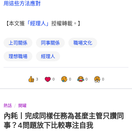
用這些方法應對
【本文獲
「經理人」
授權轉載。】
上司關係
同事關係
職場文化
理想職場
經理人
3
0
0
0
0
熱話
開罐
內耗丨完成同樣任務為甚麼主管只讚同
事？4問題放下比較專注自我