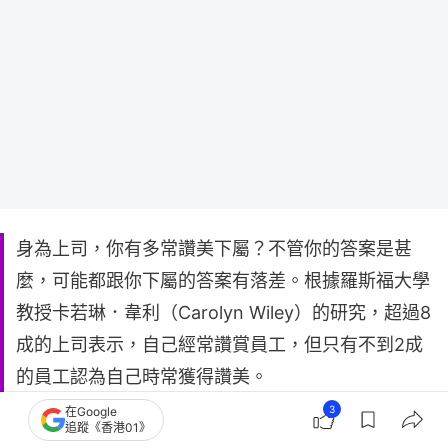
身為上司，你有多常讚美下屬？不管你的答案是甚
麼，可能都跟你下屬的答案有落差。根據羅斯福大學
教授卡若琳．韋利（Carolyn Wiley）的研究，超過8
成的上司表示，自己經常讚賞員工，但只有不到2成
的員工認為自己時常獲得讚美。
3
在Google
追蹤《香港01》
《我想和你聊一聊》作者泰蕾絲．休斯頓（Therese 