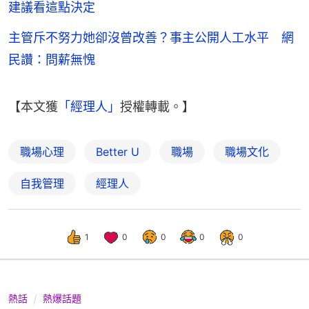
建議看這點決定
主管斥不努力她卻沒曾改善？事主公開人工水平 網
民讚：問薪無愧
【本文獲
「經理人」
授權轉載。】
職場心理
Better U
職場
職場文化
自我管理
經理人
1
0
0
0
0
熱話
熱爆話題