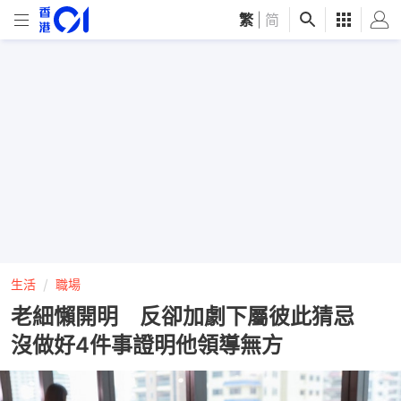
繁
|
简
生活
職場
老細懶開明 反卻加劇下屬彼此猜忌
沒做好4件事證明他領導無方