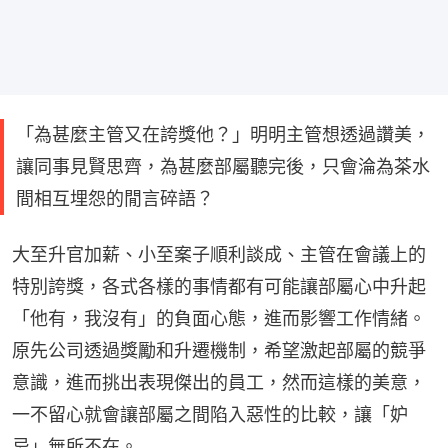
「為甚麼主管又在誇獎他？」明明主管想透過讚美，
讓同事見賢思齊，為甚麼部屬聽完後，只會淪為茶水
間相互埋怨的閒言碎語？
大至升官加薪、小至案子順利談成、主管在會議上的
特別誇獎，各式各樣的事情都有可能讓部屬心中升起
「他有，我沒有」的負面心態，進而影響工作情緒。
原先公司透過獎勵和升遷機制，希望激起部屬的競爭
意識，進而挑出表現傑出的員工，然而這樣的美意，
一不留心就會讓部屬之間陷入惡性的比較，讓「妒
忌」無所不在。