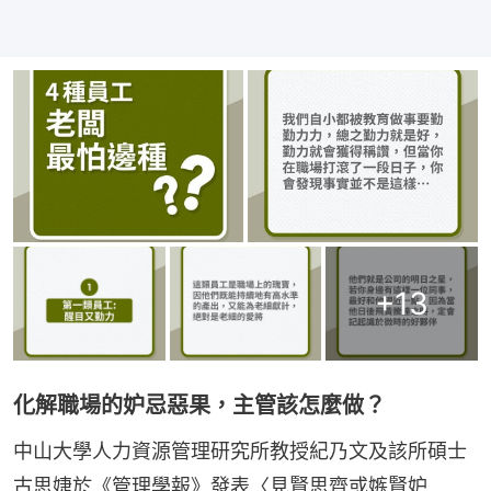
+
13
化解職場的妒忌惡果，主管該怎麼做？
中山大學人力資源管理研究所教授紀乃文及該所碩士
古思婕於《管理學報》發表〈見賢思齊或嫉賢妒