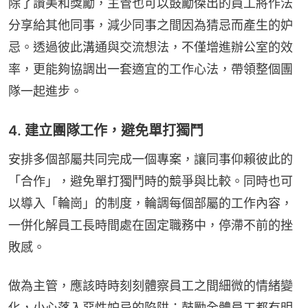
除了讚美和獎勵，主管也可以鼓勵傑出的員工將作法
分享給其他同事，減少同事之間因為猜忌而產生的妒
忌。透過彼此溝通與交流想法，不僅增進辦公室的效
率，更能夠協調出一套適宜的工作心法，帶領整個團
隊一起進步。
4. 建立團隊工作，避免單打獨鬥
安排多個部屬共同完成一個專案，讓同事仰賴彼此的
「合作」，避免單打獨鬥時的競爭與比較。同時也可
以導入「輪崗」的制度，輪調每個部屬的工作內容，
一併化解員工長時間處在固定職務中，停滯不前的挫
敗感。
做為主管，應該時時刻刻體察員工之間細微的情緒變
化，小心落入惡性妒忌的陷阱；鼓勵全體員工都有明