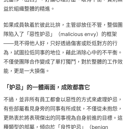
益於組織整體的精進。
如果成員執着於彼此比拚，主管卻放任不管，整個團
隊陷入了「惡性妒忌」（malicious envy）的框架
——見不得他人好，只好透過傷害或貶低對方的行
為，試圖拉低同事的地位，藉此消除心中的不平衡。
不僅使團隊合作變成了單打獨鬥，對於整體的工作效
能，更是一大損傷。
「妒忌」的一體兩面，成敗都靠它
不過，並非所有員工都會以惡性的方式來處理妒忌，
有些部屬看見身旁的同事有所成就，不僅從未抱怨，
更熱衷於將表現傑出的同事視為自身前進的目標。這
種類型的部屬，傾向於「良性妒忌」（benign　