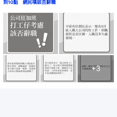
到10點　網民嘆該否辭職
+
3