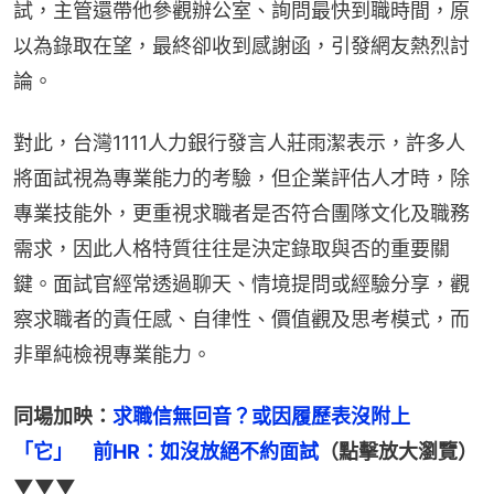
試，主管還帶他參觀辦公室、詢問最快到職時間，原
以為錄取在望，最終卻收到感謝函，引發網友熱烈討
論。
對此，台灣1111人力銀行發言人莊雨潔表示，許多人
將面試視為專業能力的考驗，但企業評估人才時，除
專業技能外，更重視求職者是否符合團隊文化及職務
需求，因此人格特質往往是決定錄取與否的重要關
鍵。面試官經常透過聊天、情境提問或經驗分享，觀
察求職者的責任感、自律性、價值觀及思考模式，而
非單純檢視專業能力。
同場加映：
求職信無回音？或因履歷表沒附上
「它」　前HR：如沒放絕不約面試
（點擊放大瀏覽）
▼▼▼