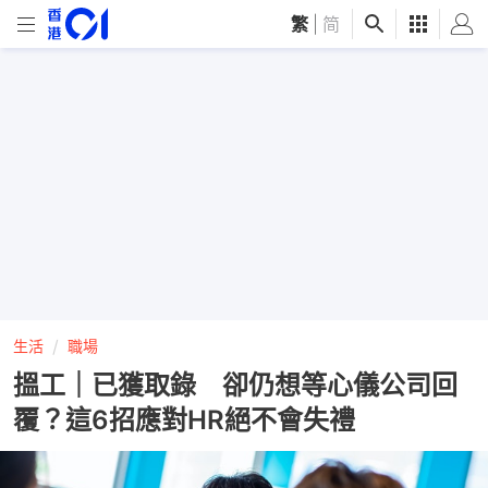
繁
|
简
生活
職場
搵工｜已獲取錄 卻仍想等心儀公司回
覆？這6招應對HR絕不會失禮