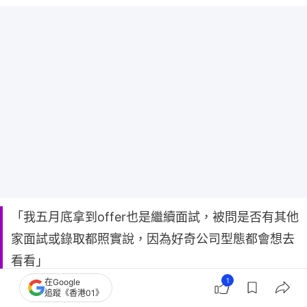
「我五月底拿到offer也是繼續面試，被問是否有其他
家面試或錄取都照實說，因為好奇公司型態都會想去
看看」
「我覺得主要看你自己，像我自己是蠻清楚自己想要
1
在Google
追蹤《香港01》
的職場是什麼，收到offer也沒再去其他間了，不是覺