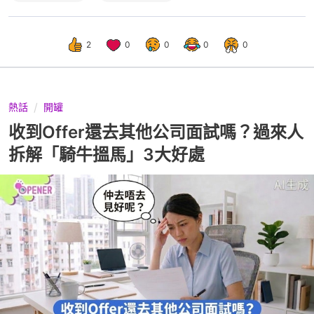
2
0
0
0
0
熱話
開罐
收到Offer還去其他公司面試嗎？過來人
拆解「騎牛搵馬」3大好處