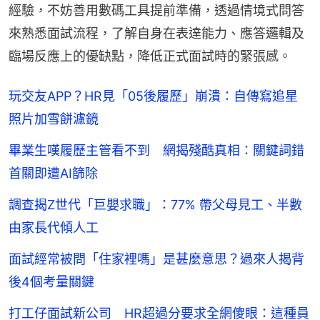
經驗，不妨善用數碼工具提前準備，透過情境式問答
來熟悉面試流程，了解自身在表達能力、應答邏輯及
臨場反應上的優缺點，降低正式面試時的緊張感。
玩交友APP？HR見「05後履歷」崩潰：自傳寫追星
照片加雪餅濾鏡
畢業生嘆履歷主管看不到 網揭殘酷真相：關鍵詞錯
首關即遭AI篩除
調查揭Z世代「巨嬰求職」：77% 帶父母見工、半數
由家長代傾人工
面試經常被問「住家裡嗎」是甚麼意思？過來人揭背
後4個考量關鍵
打工仔面試新公司 HR超過分要求全網傻眼：這種員