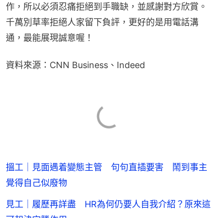
作，所以必須忍痛拒絕到手職缺，並感謝對方欣賞。
千萬別草率拒絕人家留下負評，更好的是用電話溝
通，最能展現誠意喔！
資料來源：CNN Business、Indeed
搵工｜見面遇着變態主管 句句直插要害 鬧到事主
覺得自己似廢物
見工｜履歷再詳盡 HR為何仍要人自我介紹？原來這