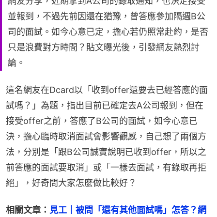
網友分享，近期拿到A公司的錄取通知，也決定接受
並報到，不過先前因還在猶豫，曾答應參加隔週B公
司的面試。如今心意已定，擔心若仍照常赴約，是否
只是浪費對方時間？貼文曝光後，引發網友熱烈討
論。
這名網友在Dcard以「收到offer還要去已經答應的面
試嗎？」為題，指出目前已確定去A公司報到，但在
接受offer之前，答應了B公司的面試，如今心意已
決，擔心臨時取消面試會影響觀感，自己想了兩個方
法，分別是「跟B公司誠實說明已收到offer，所以之
前答應的面試要取消」或「一樣去面試，有錄取再拒
絕」，好奇問大家怎麼做比較好？
相關文章：
見工｜被問「還有其他面試嗎」怎答？網