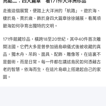
亮點二：四大篇章 看171件大洋洲珍品
走進這個展覽，便踏上大洋洲的「航路」。遊於海、
棲於島、貫於歲、飾於身四大篇章徐徐鋪展，看萬頃
碧海如何孕育出獨特的文明。
171件館藏珍品，橫跨18至20世紀，其中40件首次離
開法國。它們大多是曾參加過島嶼儀式後被收藏的真
品，獨木舟、吊鈎、面具、配飾、雕像等，在這裏不
是藝術，而是日常。每一件都在講述島民如何憑藉古
老的智慧，依海而生，在這片島嶼上搭建起自己的家
園。