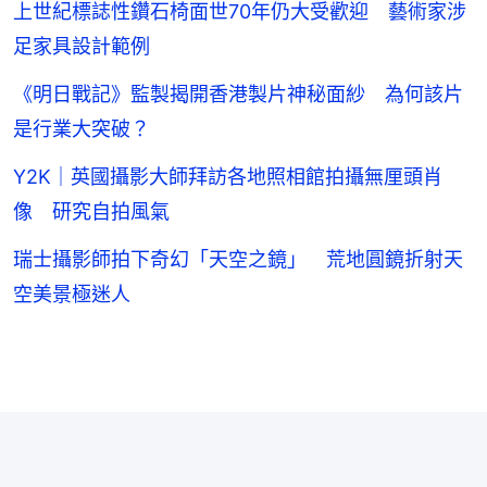
上世紀標誌性鑽石椅面世70年仍大受歡迎 藝術家涉
足家具設計範例
《明日戰記》監製揭開香港製片神秘面紗 為何該片
是行業大突破？
Y2K｜英國攝影大師拜訪各地照相館拍攝無厘頭肖
像 研究自拍風氣
瑞士攝影師拍下奇幻「天空之鏡」 荒地圓鏡折射天
空美景極迷人