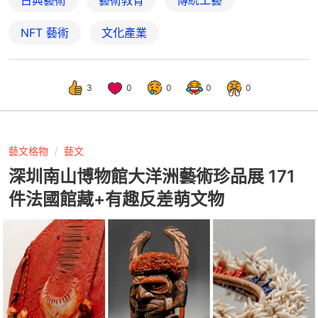
古典藝術
藝術教育
傳統工藝
NFT 藝術
文化產業
3
0
0
0
0
藝文格物
藝文
深圳南山博物館大洋洲藝術珍品展 171
件法國館藏+有趣反差萌文物