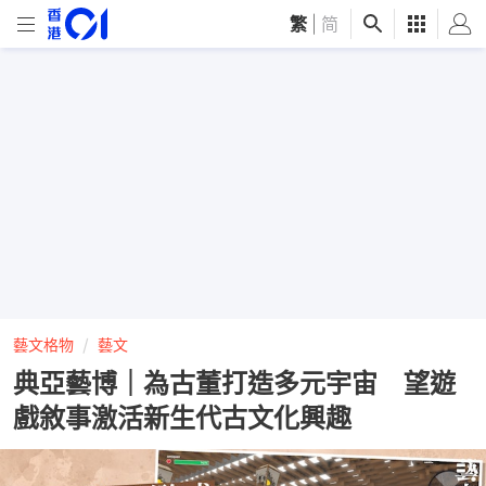
繁
|
简
藝文格物
藝文
典亞藝博｜為古董打造多元宇宙 望遊
戲敘事激活新生代古文化興趣