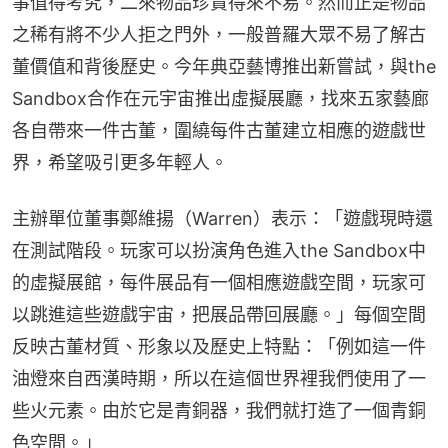
事值得考究，二來物品珍貴得來不易。然而正是物品
之稀有將不少人拒之門外，一般普羅大眾不易了解古
董價值和背後歷史。今年典亞藝博推出新嘗試，與the 
Sandbox合作在元宇宙推出虛擬展廳，找來五家藝廊
各自帶來一件古董，圍繞每件古董建立相應的遊戲世
界，希望吸引更多年輕人。
主辦單位董事鄭維揚（Warren）表示：「遊戲現時還
在測試階段。玩家可以扮演角色進入the Sandbox中
的虛擬展館，每件展品有一個相應遊戲空間，玩家可
以跳進這些遊戲宇宙，把展品帶回展廳。」每個空間
反映古董材質、形象以及歷史上特點：「例如這一件
油燈來自西漢時期，所以在這個世界裡我們使用了一
些火元素。由於它是青銅器，我們就打造了一個青銅
色空間。」