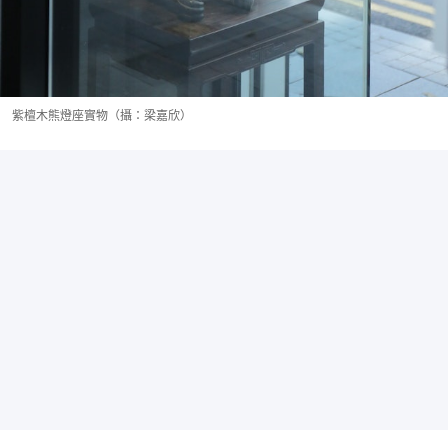
紫檀木熊燈座實物（攝：梁嘉欣）