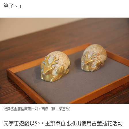
算了。」
嵌貝鎏金鹿型席鎮一對，西漢（攝：梁嘉欣）
元宇宙遊戲以外，主辦單位也推出使用古董插花活動 