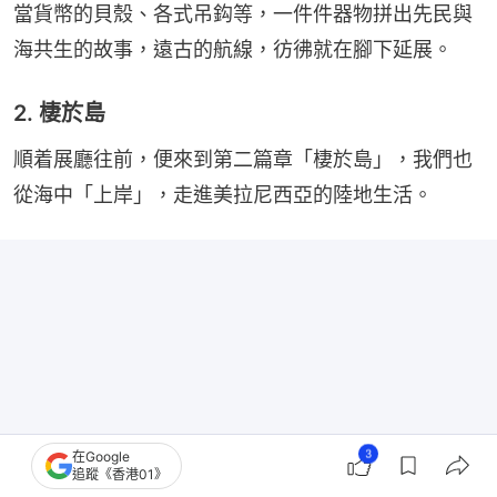
當貨幣的貝殼、各式吊鈎等，一件件器物拼出先民與
海共生的故事，遠古的航線，彷彿就在腳下延展。
2. 棲於島
順着展廳往前，便來到第二篇章「棲於島」，我們也
從海中「上岸」，走進美拉尼西亞的陸地生活。
3
在Google
追蹤《香港01》