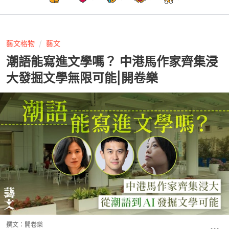
藝文格物
藝文
潮語能寫進文學嗎？ 中港馬作家齊集浸
大發掘文學無限可能|開卷樂
撰文：
開卷樂