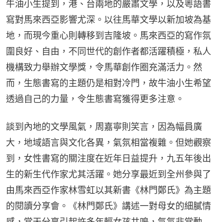
牛油小生提到，港、台兩地的嚴肅文學，以及粵語書
寫對馬來西亞影響尤深。以往馬華文學以新加坡為基
地，而現今重心則轉移到吉隆坡。馬來西亞的寫作氛
圍良好、自由，不同世代的創作者都活躍積極，私人
機構致力舉辦文學獎，令馬華創作圈充滿活力。然
而，生態書寫的主題仍是相對冷門，故牛油小生希望
透過自己的力量，令生態書寫獲得更多注意。
談到內地的文學風氣，周嘉寧則笑言，因為幅員廣
大，地域語言與文化各異，氣氛相當複雜。但她觀察
到，女性書寫的關注度在近年日益提升，九五年後出
生的新生代作家尤其活躍。她分享最近到全州參與了
由馬來西亞作家林雪虹以其新書《林門鄭氏》為主題
的閱讀分享會。《林門鄭氏》講述一對母女的細膩情
感，當天分享引起許多年輕女孩共鳴，氣氛非常動