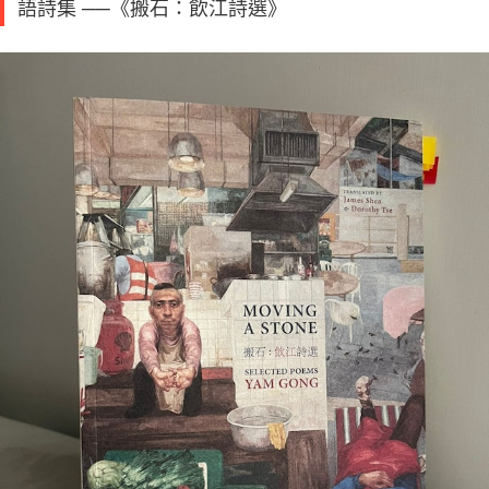
語詩集 ──《搬石：飲江詩選》