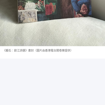
《搬石：飲江詩選》書封（圖片由香港電台開卷樂提供）