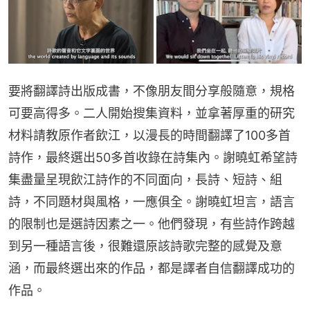
要將翻譯詩出版成書，不像朋友間分享般隨意，規格
可要高得多。二人開始搜集資料，並拿著厚重的研究
材料請教原作者飲江，以漫長的時間翻譯了100多首
詩作，最終選出50多首收錄在詩集內。謝曉虹希望詩
集盡量呈現飲江詩作的不同面向，長詩、短詩、組
詩，不同題材與風格，一應俱全。謝曉虹坦言，語言
的限制也是選詩因素之一。他們發現，有些詩作跨越
到另一種語言後，很難還原該詩歌完整的感覺及意
涵，而最終選出來的作品，都是譯者自信翻譯成功的
作品。