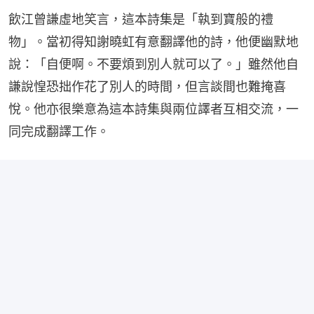
飲江曾謙虛地笑言，這本詩集是「執到寶般的禮
物」。當初得知謝曉虹有意翻譯他的詩，他便幽默地
說：「自便啊。不要煩到別人就可以了。」雖然他自
謙說惶恐拙作花了別人的時間，但言談間也難掩喜
悅。他亦很樂意為這本詩集與兩位譯者互相交流，一
同完成翻譯工作。