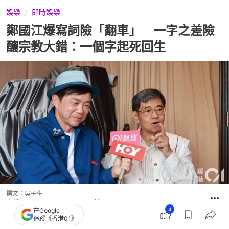
娛樂
即時娛樂
鄭國江爆寫詞險「翻車」 一字之差險
釀宗教大錯：一個字起死回生
撰文：
吳子生
出版：
2026-04-14 22:30
更新：
2026-04-16 18:28
4
在Google
追蹤《香港01》