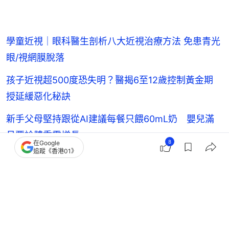
學童近視｜眼科醫生剖析八大近視治療方法 免患青光
眼/視網膜脫落
孩子近視超500度恐失明？醫揭6至12歲控制黃金期
授延緩惡化秘訣
新手父母堅持跟從AI建議每餐只餵60mL奶 嬰兒滿
月覆診體重零增長
8
在Google
追蹤《香港01》
12歲女童感冒後急性腎衰竭確診紅斑狼瘡 兒童患者
腎臟受損風險高
2歲女童身上突現異常瘀青紅點確診白血病 媽媽拍
片記錄抗癌歷程