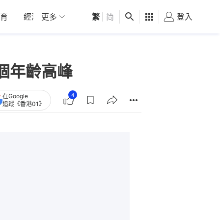
育
經濟
更多
01深圳
繁
觀點
|
简
健康
好食玩飛
登入
女
個年齡高峰
4
在Google
追蹤《香港01》