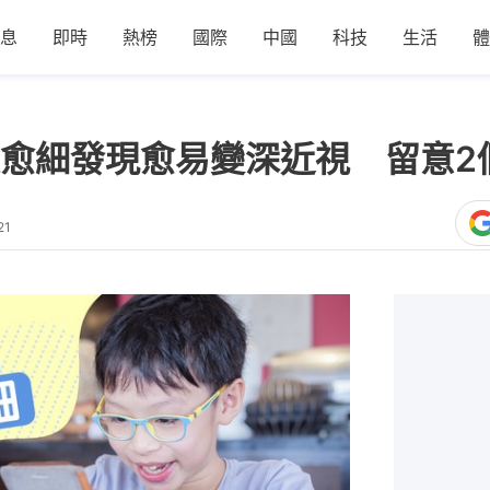
息
即時
熱榜
國際
中國
科技
生活
體
愈細發現愈易變深近視 留意2
21