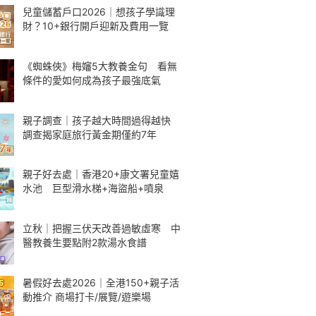
兒童儲蓄戶口2026｜想孩子學識理
財？10+銀行開戶迎新及費用一覽
《蜘蛛俠》梅嬸5大教養金句 看無
條件的愛如何成為孩子最強底氣
親子調查｜孩子越大時間過得越快
調查揭家庭旅行黃金期僅約7年
親子好去處｜香港20+康文署兒童嬉
水池 巨型滑水梯+海盜船+噴泉
立秋｜把握三伏天改善過敏虛寒 中
醫教養生要點附2款湯水食譜
暑假好去處2026｜全港150+親子活
動推介 商場打卡/展覽/遊樂場