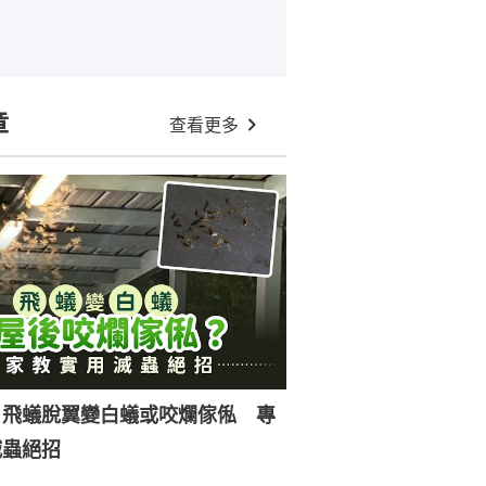
章
查看更多
｜飛蟻脫翼變白蟻或咬爛傢俬 專
滅蟲絕招