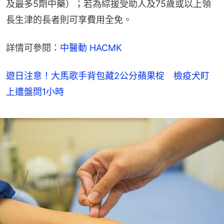
及最多5劑中藥）；若為綜援受助人及75歲或以上領
長生津的長者則可享費用全免。
詳情可參閱：
中醫動 HACMK
遊日注意！大馬歌手背包藏2公分蘋果椗 檢疫犬盯
上遭盤問1小時