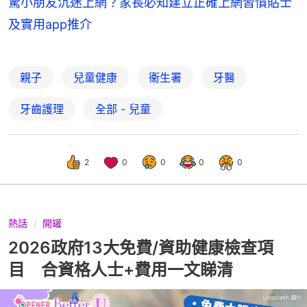
驚小朋友沉迷上網？家長必知建立正確上網習慣貼士
及實用app推介
親子
兒童健康
衞生署
牙醫
牙齒護理
全部 - 兒童
2
0
0
0
0
熱話
開罐
2026政府13大免費/資助健康檢查項
目 合資格人士+費用一文睇清