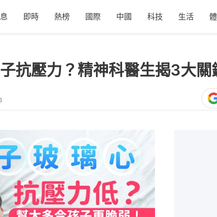
息
即時
熱榜
國際
中國
科技
生活
體
子抗壓力？精神科醫生揭3大關
6