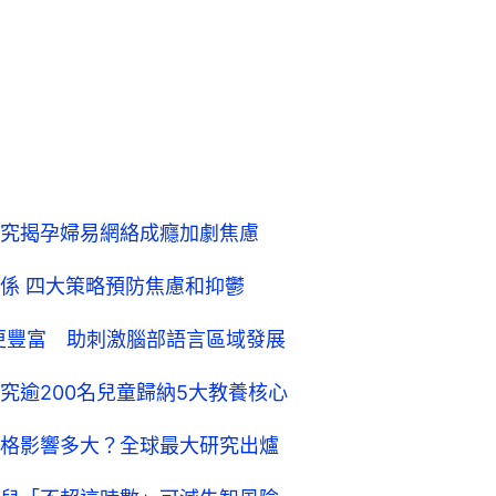
究揭孕婦易網絡成癮加劇焦慮
係 四大策略預防焦慮和抑鬱
更豐富 助刺激腦部語言區域發展
究逾200名兒童歸納5大教養核心
格影響多大？全球最大研究出爐