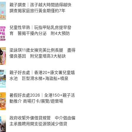
親子調查｜孩子越大時間過得越快
調查揭家庭旅行黃金期僅約7年
兒童性早熟｜玩指甲貼乳房提早發
育 醫揭干擾內分泌 附4大預防
梁詠琪11歲女擁完美比例長腿 盡得
優良基因 附兒童增高3大秘訣
親子好去處｜香港20+康文署兒童嬉
水池 巨型滑水梯+海盜船+噴泉
暑假好去處2026｜全港150+親子活
動推介 商場打卡/展覽/遊樂場
政府收緊外傭借貸規管 中介倡由僱
主承擔聘用開支從源頭減少借貸