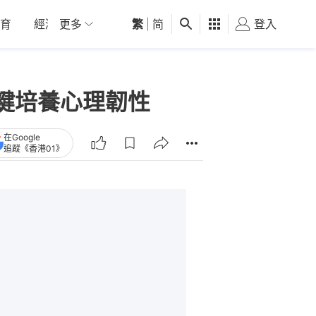
育
經濟
更多
01深圳
繁
觀點
|
简
健康
好食玩飛
登入
女
鍵培養心理韌性
在Google
追蹤《香港01》