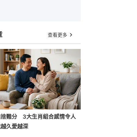
章
查看更多
難捨難分 3大生肖組合感情令人
處越久愛越深