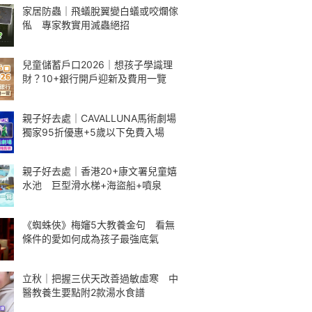
家居防蟲｜飛蟻脫翼變白蟻或咬爛傢
俬 專家教實用滅蟲絕招
兒童儲蓄戶口2026｜想孩子學識理
財？10+銀行開戶迎新及費用一覽
親子好去處｜CAVALLUNA馬術劇場
獨家95折優惠+5歲以下免費入場
親子好去處｜香港20+康文署兒童嬉
水池 巨型滑水梯+海盜船+噴泉
《蜘蛛俠》梅嬸5大教養金句 看無
條件的愛如何成為孩子最強底氣
立秋｜把握三伏天改善過敏虛寒 中
醫教養生要點附2款湯水食譜