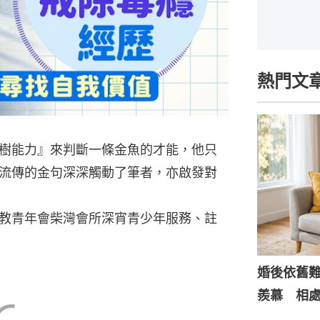
熱門文
樹能力』來判斷一條金魚的才能，他只
流傳的金句深深觸動了筆者，亦啟發對
教青年會柴灣會所深宵青少年服務、註
婚後依舊
羨慕 相