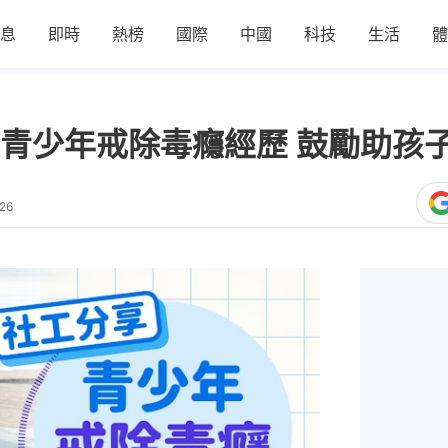
息
即時
熱榜
國際
中國
科技
生活
體
青少年戒除毒癮經歷 鼓勵助孩
26