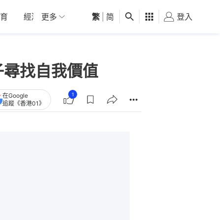
育
經濟
更多
01深圳
繁
觀點
|
简
健康
好食玩飛
登入
女
子尋找自我價值
1
在Google
追蹤《香港01》