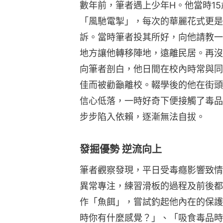
數年前，筆者遇上少年H。他當時1
「風馳電掣」，每次的華麗花式更是
訴。當時筆者投其所好，向他請教一
地方讓他轉移陣地，遠離民居。再沒
向筆者剖白，他日間在校內時常與同
佳而被勸籲離校。輟學後的他在街頭
信心低落，一時好奇下便接觸了毒品
步步陷入依賴，逐漸無法自拔。
發掘優勢 逆流向上
筆者觀察發現，平日受毒癮影響致情
異常專注，練習滑板的過程及前後都可拋
作「魚餌」，嘗試釣起他內在的保護因子(Pr
時你有什麼感覺？」、「吸食毒品時