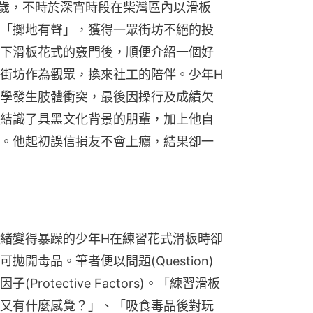
5歲，不時於深宵時段在柴灣區內以滑板
「擲地有聲」，獲得一眾街坊不絕的投
下滑板花式的竅門後，順便介紹一個好
街坊作為觀眾，換來社工的陪伴。少年H
學發生肢體衝突，最後因操行及成績欠
結識了具黑文化背景的朋輩，加上他自
。他起初誤信損友不會上癮，結果卻一
緒變得暴躁的少年H在練習花式滑板時卻
開毒品。筆者便以問題(Question)
otective Factors)。「練習滑板
又有什麼感覺？」、「吸食毒品後對玩