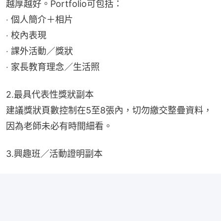
越厚越好。Portfolio可包括：
‧ 個人簡介＋相片
‧ 校內表現
‧ 課外活動／獎狀
‧ 家長教育理念／生活照
2.最具代表性獎狀副本
建議獎狀頁數控制在5至8張內，切勿繳交整疊資料，
因為老師未必有時間細看。
3.興趣班／活動證明副本