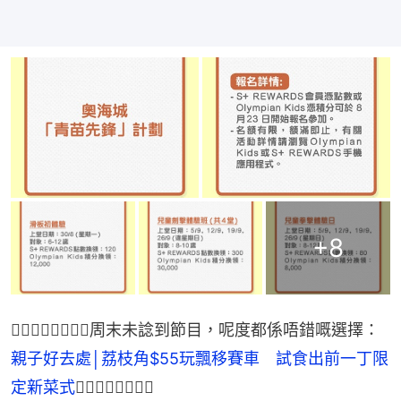
+
8
👉🏻👉🏻👉🏻👉🏻周末未諗到節目，呢度都係唔錯嘅選擇：
親子好去處│荔枝角$55玩飄移賽車　試食出前一丁限
定新菜式
👈🏻👈🏻👈🏻👈🏻