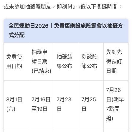
或未參加抽籤嘅朋友，即刻Ｍark低以下關鍵時間：
全民運動日2026｜免費康樂設施段節會以抽籤方
式分配
抽籤申
先到先
免費使
抽籤結
剩餘段
請日期
得預訂
用日期
果公布
節公布
(已結束)
日期
7月26
8月1日
7月16日
7月23
7月25
日(朝早
(六)
至19日
日
日
7點開
搶)