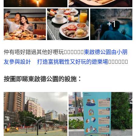
+
1
仲有唔好錯過其他好嘢玩👉🏻👉🏻👉🏻
東啟德公園由小朋
友參與設計    打造富挑戰性又好玩的遊樂場
👈🏻👈🏻👈🏻
按圖即睇東啟德公園的設施：