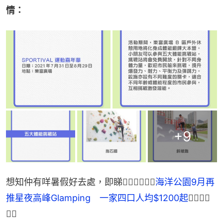
情：
+
9
想知仲有咩暑假好去處，即睇👉🏻👉🏻👉🏻
海洋公園9月再
推星夜高峰Glamping　一家四口人均$1200起
👈🏻👈🏻
👈🏻