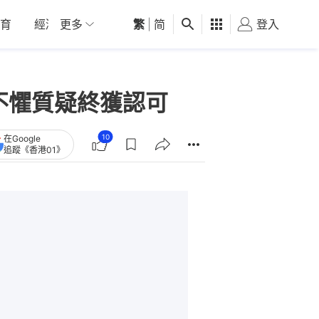
育
經濟
更多
01深圳
繁
觀點
|
简
健康
好食玩飛
登入
女
不懼質疑終獲認可
10
在Google
追蹤《香港01》