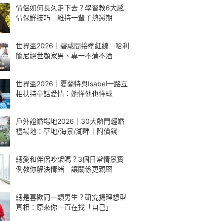
情侶如何長久走下去？學習教6大感
情保鮮技巧 維持一輩子熱戀期
世界盃2026｜碧咸間接牽紅線 哈利
簡尼絕世顧家男、專一不蒲不酒
世界盃2026｜夏蘭特與Isabel一路互
相扶持童話愛情：她懂他也懂球
戶外證婚場地2026｜30大熱門輕婚
禮場地：草地/海景/湖畔｜附價錢
總愛和伴侶吵架嗎？3個日常情景實
例教你解決情緒 讓關係更親密
總是喜歡同一類男生？研究揭理想型
真相：原來你一直在找「自己」