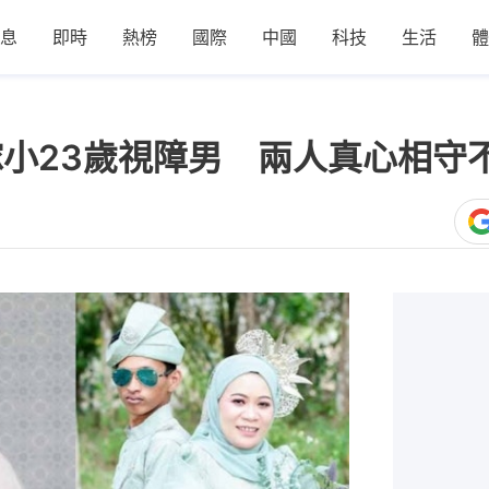
息
即時
熱榜
國際
中國
科技
生活
體
嫁小23歲視障男 兩人真心相守