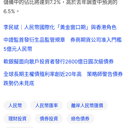
儲備中的佔比將達到7.2%，高於去年調查中預測的
6.5%。
李民斌｜人民幣國際化「黃金窗口期」與香港角色
中證監首發衍生品監管規章 券商期貨公司准入門檻
5億元人民幣
軟銀擬面向散戶投資者發行2600億日圓次級債券
全球長期主權債殖利率創近20年高 策略師警告債券
跌勢仍未見底
人民幣
人民幣匯率
離岸人民幣匯價
理財投資
債券投資
綠色債券