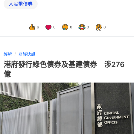
人民幣債券
6
0
0
0
0
經濟
財經快訊
港府發行綠色債券及基建債券 涉276
億