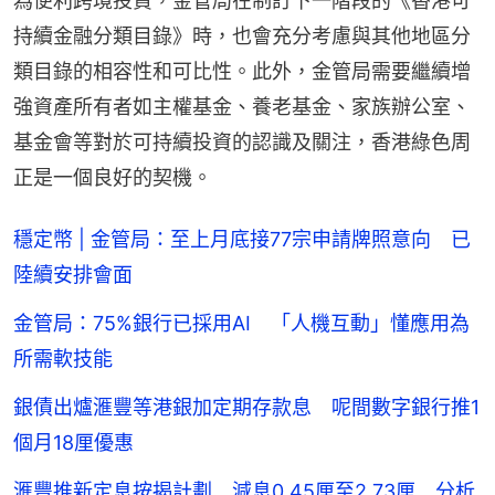
為便利跨境投資，金管局在制訂下一階段的《香港可
持續金融分類目錄》時，也會充分考慮與其他地區分
類目錄的相容性和可比性。此外，金管局需要繼續增
強資產所有者如主權基金、養老基金、家族辦公室、
基金會等對於可持續投資的認識及關注，香港綠色周
正是一個良好的契機。
穩定幣 | 金管局：至上月底接77宗申請牌照意向 已
陸續安排會面
金管局：75%銀行已採用AI 「人機互動」懂應用為
所需軟技能
銀債出爐滙豐等港銀加定期存款息 呢間數字銀行推1
個月18厘優惠
滙豐推新定息按揭計劃 減息0.45厘至2.73厘 分析