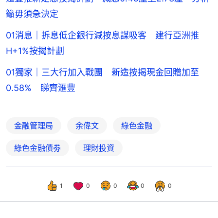
籲毋須急決定
01消息｜拆息低企銀行減按息謀吸客 建行亞洲推
H+1%按揭計劃
01獨家｜三大行加入戰團 新造按揭現金回贈加至
0.58% 睇齊滙豐
金融管理局
余偉文
綠色金融
綠色金融債劵
理財投資
1
0
0
0
0