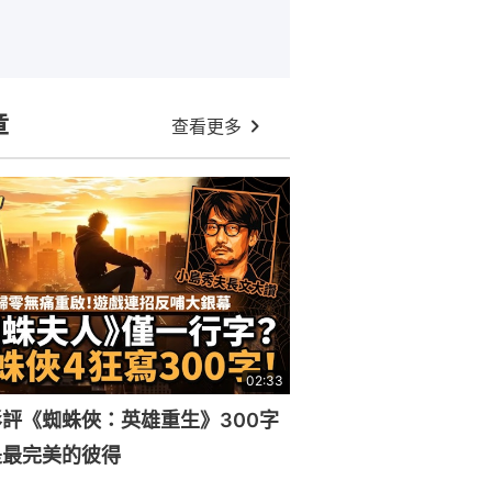
章
查看更多
02:33
評《蜘蛛俠：英雄重生》300字
是最完美的彼得