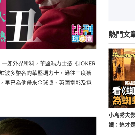
熱門文
，一如外界所料，華堅馮力士憑《JOKER
於波多黎各的華堅馮力士，過往三度獲
，早已為他帶來金球獎、英國電影及電
小島秀夫影
讚：這才