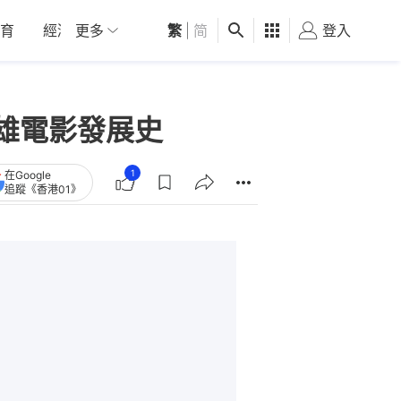
育
經濟
更多
01深圳
繁
觀點
|
简
健康
好食玩飛
登入
女
英雄電影發展史
1
在Google
追蹤《香港01》