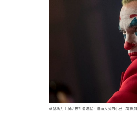
華堅馮力士演活被社會迫壓，繼而入魔的小丑（電影劇