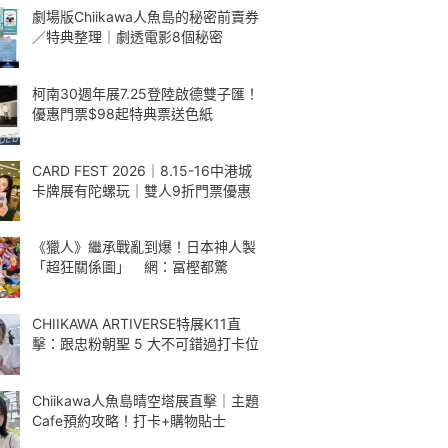
劇場版Chiikawa人魚島的秘密前賣券
／特典整理｜劇透電影8個秘密
柯南30週年展7.25登陸啟德雙子匯！
優惠門票$98起特典票送色紙
CARD FEST 2026｜8.15-16中港城
卡牌展有陀螺玩｜雙人9折門票優惠
《獵人》繼承戰亂到爆！日本神人製
「超狂關係圖」 網：冨樫都驚
CHIIKAWA ARTIVERSE特展K11直
擊：跟忠粉朝聖 5 大不可錯過打卡位
Chiikawa人魚島晴空塔展直擊｜主題
Cafe預約攻略！打卡+購物貼士