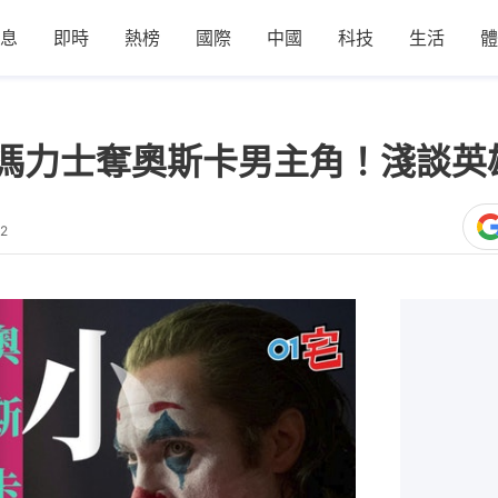
息
即時
熱榜
國際
中國
科技
生活
體
華堅馮力士奪奧斯卡男主角！淺談
02