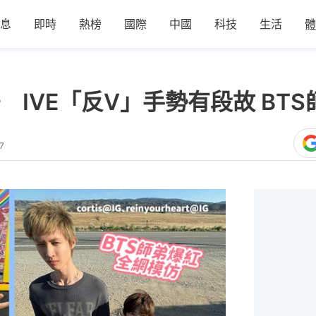
息
即時
熱榜
國際
中國
科技
生活
體
IVE「反V」手勢有段故 BT
7