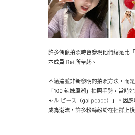
許多偶像拍照時會發現他們總是比「倒 
本成員 Rei 所帶起。
不過這並非新發明的拍照方法，而是源
「109 辣妹風潮」拍照手勢，當時
ャル ピース（gal peace）」
成為潮流，許多粉絲紛紛在社群上模