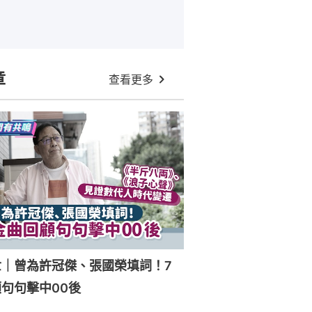
章
查看更多
世｜曾為許冠傑、張國榮填詞！7
句句擊中00後