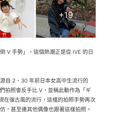
+
19
V 手勢」，這個熱潮正是從 IVE 的日
自 2、30 年前日本女高中生流行的
她們拍照會反手比 V，並稱此動作為「ギ
。因應現在復古風的流行，這樣的拍照手勢再次
仿，甚至連其他偶像也跟著這樣拍照。