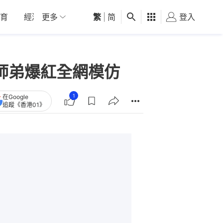
育
經濟
更多
01深圳
繁
觀點
|
简
健康
好食玩飛
登入
女
S師弟爆紅全網模仿
1
在Google
追蹤《香港01》