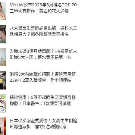
MissAV公布2026年8月排名TOP 20
三甲均有新作！美園和花大逆襲
八大畢業生薪酬調查出爐 邊科人工
跌幅最大？揭各院校就業率排名
入職未滿3個月就閃離？HR揭密新人
離職5大主因：薪水竟不是第一名
港鐵3大前線職位招聘！捉逃票月薪
23K+1.2萬入職獎金 附申請連結
精神健康｜5個不起眼生活習慣引發
抑鬱！日本醫生：1款蔬菜可減壓
日本少女漫畫式愛情！女高中生倒追
班導遭嚴拒 靠1招逆轉娶回家