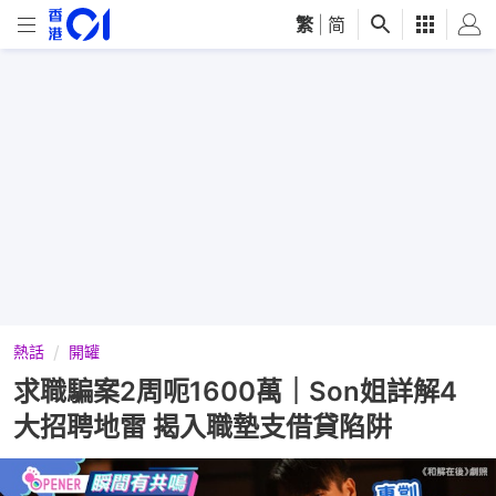
繁
|
简
熱話
開罐
求職騙案2周呃1600萬｜Son姐詳解4
大招聘地雷 揭入職墊支借貸陷阱