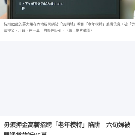
杭州62歲的羅大姐在內地招聘網站「58同城」看到「老年模特」兼職信息，被「毋
須押金、月薪可達一萬」的條件吸引。（網上影片截圖）
毋須押金高薪招聘「老年模特」陷阱 六旬婦被