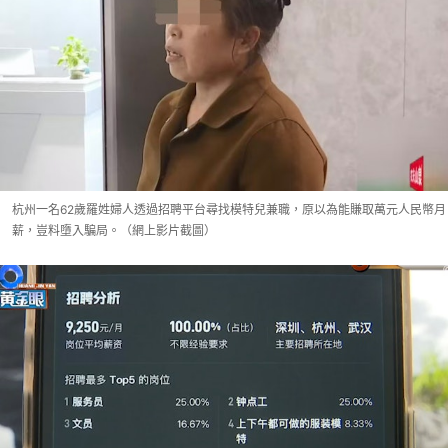
杭州一名62歲羅姓婦人透過招聘平台尋找模特兒兼職，原以為能賺取萬元人民幣月
薪，豈料墮入騙局。（網上影片截圖）