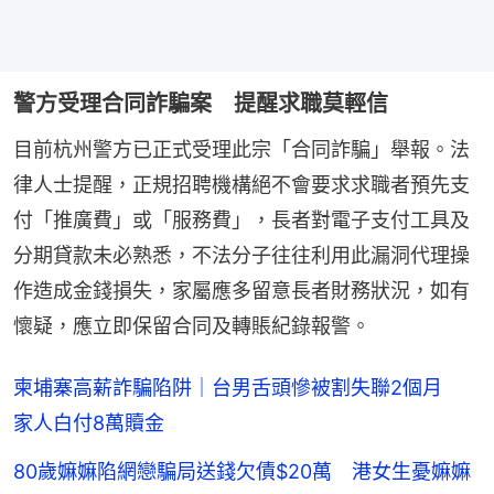
警方受理合同詐騙案 提醒求職莫輕信
目前杭州警方已正式受理此宗「合同詐騙」舉報。法
律人士提醒，正規招聘機構絕不會要求求職者預先支
付「推廣費」或「服務費」，長者對電子支付工具及
分期貸款未必熟悉，不法分子往往利用此漏洞代理操
作造成金錢損失，家屬應多留意長者財務狀況，如有
懷疑，應立即保留合同及轉賬紀錄報警。
柬埔寨高薪詐騙陷阱｜台男舌頭慘被割失聯2個月
家人白付8萬贖金
80歲嫲嫲陷網戀騙局送錢欠債$20萬 港女生憂嫲嫲