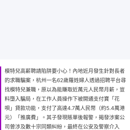
模特兒高薪聘請陷阱要小心！內地近月發生針對長者
的求職騙案，杭州一名62歲羅姓婦人透過招聘平台尋
找模特兒兼職，原以為能賺取近萬元人民幣月薪，豈
料墮入騙局，在工作人員操作下被開通支付寶「花
唄」貸款功能，支付了高達4.7萬人民幣（約5.4萬港
元）「推廣費」。其子發現賬單後報警，揭發涉案公
司曾涉及數十宗同類糾紛，最終在公安及警察介入