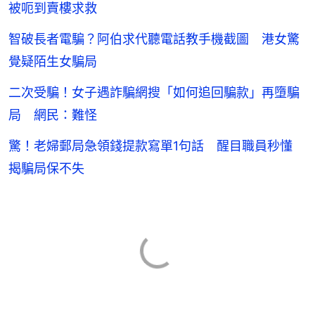
被呃到賣樓求救
智破長者電騙？阿伯求代聽電話教手機截圖 港女驚
覺疑陌生女騙局
二次受騙！女子遇詐騙網搜「如何追回騙款」再墮騙
局 網民：難怪
驚！老婦郵局急領錢提款寫單1句話 醒目職員秒懂
揭騙局保不失