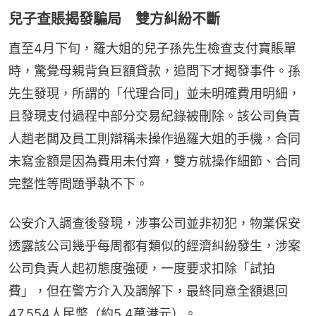
兒子查賬揭發騙局 雙方糾紛不斷
直至4月下旬，羅大姐的兒子孫先生檢查支付寶賬單
時，驚覺母親背負巨額貸款，追問下才揭發事件。孫
先生發現，所謂的「代理合同」並未明確費用明細，
且發現支付過程中部分交易紀錄被刪除。該公司負責
人趙老闆及員工則辯稱未操作過羅大姐的手機，合同
未寫金額是因為費用未付齊，雙方就操作細節、合同
完整性等問題爭執不下。
公安介入調查後發現，涉事公司並非初犯，物業保安
透露該公司幾乎每周都有類似的經濟糾紛發生，涉案
公司負責人起初態度強硬，一度要求扣除「試拍
費」，但在警方介入及調解下，最終同意全額退回
47,554人民幣（約5.4萬港元）。