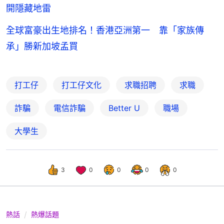
開隱藏地雷
全球富豪出生地排名！香港亞洲第一 靠「家族傳
承」勝新加坡孟買
打工仔
打工仔文化
求職招聘
求職
詐騙
電信詐騙
Better U
職場
大學生
3
0
0
0
0
熱話
熱爆話題