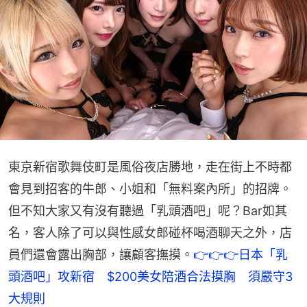
東京新宿歌舞伎町是風俗夜店勝地，走在街上不時都
會見到招客的牛郎、小姐和「無料案內所」的招牌。
但不知大家又有沒有聽過「乳頭酒吧」呢？Bar如其
名，客人除了可以與性感女郎碰杯喝酒聊天之外，店
員們還會露出胸部，讓顧客撫摸。
👉👉👉日本「乳
頭酒吧」攻新宿　$200美女陪酒合法摸胸　須嚴守3
大規則