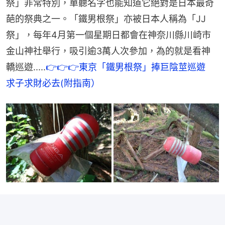
祭」非常特別，單聽名字也能知道它絕對是日本最奇
葩的祭典之一。「鐵男根祭」亦被日本人稱為「JJ
祭」，每年4月第一個星期日都會在神奈川縣川崎市
金山神社舉行，吸引逾3萬人次參加，為的就是看神
轎巡遊.....
👉👉👉東京「鐵男根祭」捧巨陰莖巡遊　
求子求財必去(附指南）