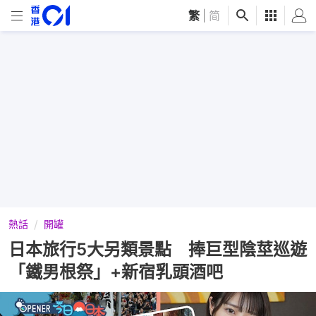
繁
|
简
熱話
開罐
日本旅行5大另類景點 捧巨型陰莖巡遊
「鐵男根祭」+新宿乳頭酒吧