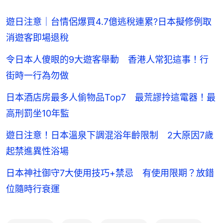
遊日注意｜台情侶爆買4.7億逃稅連累?日本擬修例取
消遊客即場退稅
令日本人傻眼的9大遊客舉動 香港人常犯這事！行
街時一行為勿做
日本酒店房最多人偷物品Top7 最荒謬拎這電器！最
高刑罰坐10年監
遊日注意！日本溫泉下調混浴年齡限制 2大原因7歲
起禁進異性浴場
日本神社御守7大使用技巧+禁忌 有使用限期？放錯
位隨時行衰運