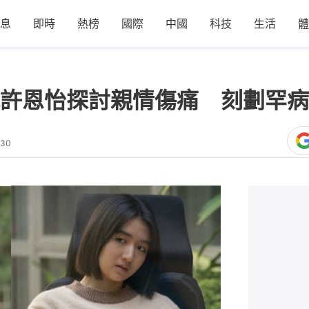
息
即時
熱榜
國際
中國
科技
生活
體
許恩怡探討親情傷痛 刻劃罕病
:30