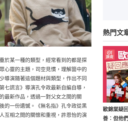
熱門文
重於某一種的類型，經常看到的都是探
眾心靈的主題，司空見慣，理解箇中的
少導演隨著這個題材與類型，作出不同
第七謊言》導演孔令政最新自編自導，
的最新作品，透過一對父女之間的關
後的一份遺憾。《無名指》孔令政從黑
歐錦棠疑
人互相之間的關懷和重視，許恩怡的演
善︰但他