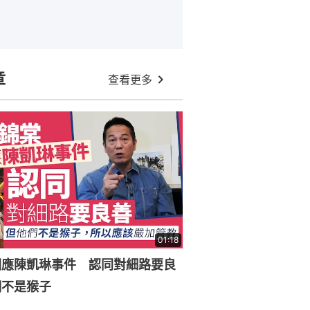
章
查看更多
01:18
回應陳凱琳事件 認同對細路要良
們不是猴子