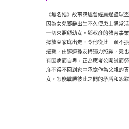
《無名指》故事講述曾經贏過壁球盃
因為女兒鄧辭出生不久便患上通常活
一切來照顧幼女。鄧叔彦的體育事業
擇放棄家庭出走，令他從此一蹶不振
遺孤，由嫲嫲孫友梅獨力照顧，竟也
有因病而自卑，正為應考公開試而努
彦不得不回到家中承擔作為父親的責
女，怎能戰勝彼此之間的矛盾和怨懟