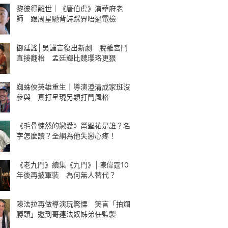
黎彼得離世｜《唐伯虎》演華府老
師 跟周星馳背詩踩界唔過電檢
御廷謠│吳謹言復出新劇 脫離宮鬥
直接翻枱 孟廷輝比魏瓔珞更狠
蜘蛛俠英雄重生｜導演澄清成家班沒
參與 真打呈現另類打鬥風格
《毛骨悚然的戀愛》邕聖祐是誰？名
字怎麼讀？全網為他失戀心疼！
《老九門》續集《九門》│陳偉霆10
年後再披軍裝 為何無人替代？
陳法拉再做導演玩驚慄 笑言「拍爛
膊頭」邀到哥連法奴姊弟任監製