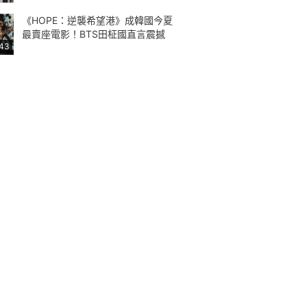
《HOPE：逆襲希望港》成韓國今夏
最賣座電影！BTS田柾國直言震撼
:43