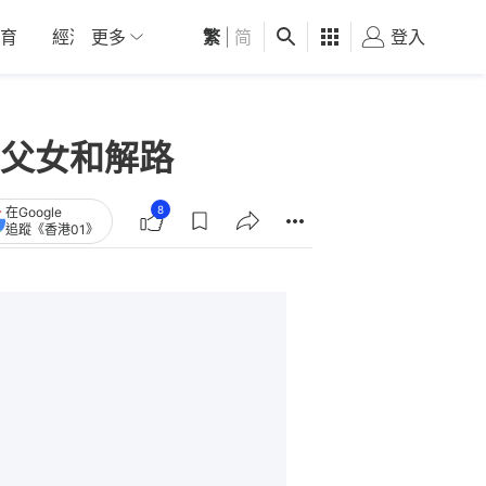
育
經濟
更多
01深圳
繁
觀點
|
简
健康
好食玩飛
登入
女
父女和解路
8
在Google
追蹤《香港01》