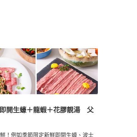
｜即開生蠔＋龍蝦＋花膠靚湯 父
鮮！例如季節限定新鮮即開生蠔、波士