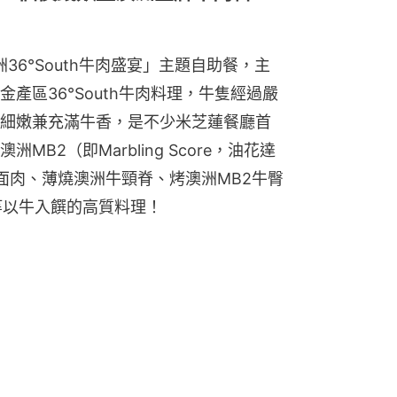
洲36°South牛肉盛宴」主題自助餐，主
產區36°South牛肉料理，牛隻經過嚴
細嫩兼充滿牛香，是不少米芝蓮餐廳首
B2（即Marbling Score，油花達
面肉、薄燒澳洲牛頸脊、烤澳洲MB2牛臀
等以牛入饌的高質料理！