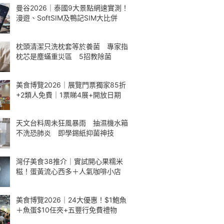
曼谷2026｜泰國9大景點網速實測！
漫遊、SoftSIM及鴨記SIM大比併
枕頭清潔只洗枕套等於養菌 專家指
枕芯是塵蟎重災區 5招教除菌
美食博覽2026｜展覽門票獨家85折
+2類人免費｜1票睇4展+開放日期
天文台料周未狂風暴雨 抽濕機水箱
不洗恐肺炎 即學錫紙抑菌神技
灣仔美食38推介｜實試開心果糯米
糍！蛋黃流心西多＋人氣咖啡小店
美食博覽2026｜24大優惠！$1鮑魚
＋魚蛋$10任夾+五豐行免費禮物