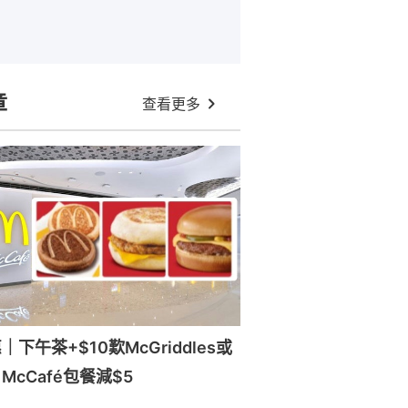
章
查看更多
下午茶+$10歎McGriddles或
cCafé包餐減$5