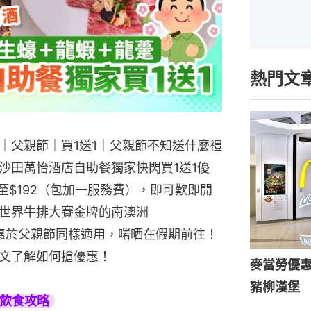
熱門文
｜父親節｜買1送1｜父親節不知送什麼禮
沙田萬怡酒店自助餐獨家快閃買1送1優
至$192（包加一服務費），即可歎即開
世界牛排大賽金牌的南澳洲
！優惠於父親節同樣適用，啱晒在假期前往！
文了解如何搶優惠！
麥當勞優惠｜
豬柳漢堡 M
旅遊飲食攻略