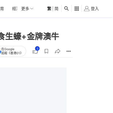
育
經濟
更多
01深圳
繁
觀點
|
简
健康
好食玩飛
登入
女
食生蠔+金牌澳牛
3
在Google
追蹤《香港01》