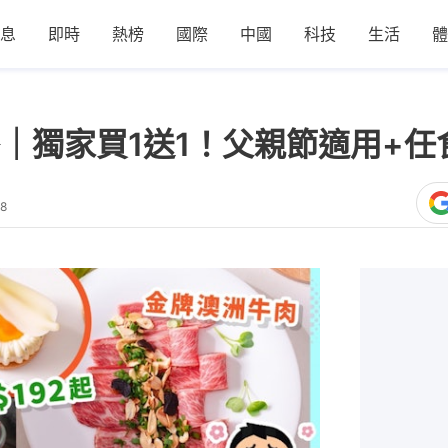
息
即時
熱榜
國際
中國
科技
生活
體
｜獨家買1送1！父親節適用+任
38