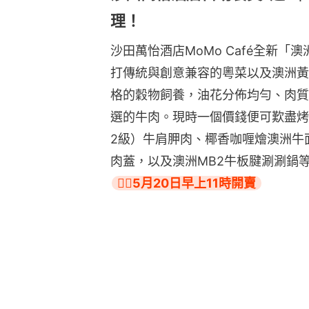
理！
沙田萬怡酒店MoMo Café全新「澳
打傳統與創意兼容的粵菜以及澳洲黃金
格的穀物飼養，油花分佈均勻、肉質
選的牛肉。現時一個價錢便可歎盡烤澳洲M
2級）牛肩胛肉、椰⾹咖喱燴澳洲牛
肉蓋，以及澳洲MB2牛板腱涮涮鍋
👉🏻5月20日早上11時開賣