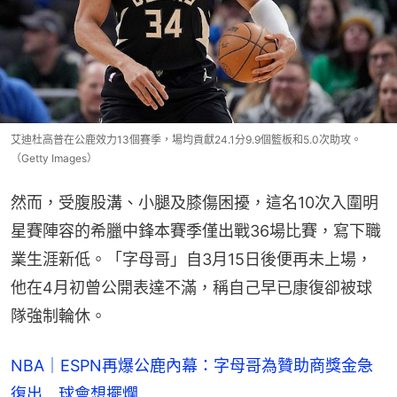
艾迪杜高普在公鹿效力13個賽季，場均貢獻24.1分9.9個籃板和5.0次助攻。
（Getty Images）
然而，受腹股溝、小腿及膝傷困擾，這名10次入圍明
星賽陣容的希臘中鋒本賽季僅出戰36場比賽，寫下職
業生涯新低。「字母哥」自3月15日後便再未上場，
他在4月初曾公開表達不滿，稱自己早已康復卻被球
隊強制輪休。
NBA｜ESPN再爆公鹿內幕：字母哥為贊助商獎金急
復出 球會想擺爛