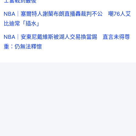
士奮戰到最後
NBA｜塞爾特人謝蘭布朗直播轟裁判不公 嘲76人艾
比迪常「插水」
NBA｜安東尼戴維斯被湖人交易換當錫 直言未得尊
重：仍無法釋懷