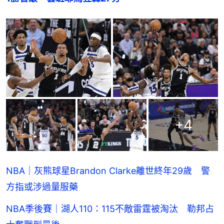
+
4
NBA｜灰熊球星Brandon Clarke離世終年29歲 警
方指或涉過量服藥
NBA季後賽｜湖人110：115不敵雷霆被淘汰 勒邦占