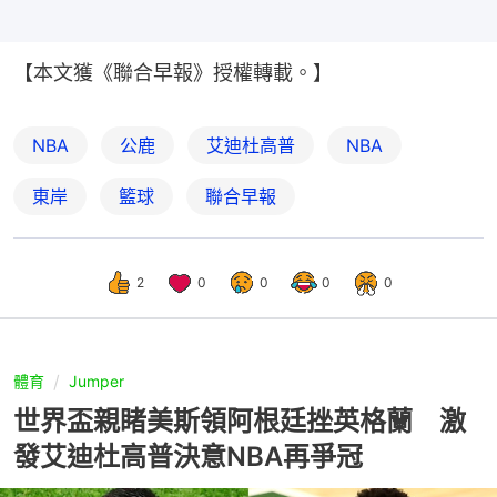
【本文獲《聯合早報》授權轉載。】
NBA
公鹿
艾迪杜高普
NBA
東岸
籃球
聯合早報
2
0
0
0
0
體育
Jumper
世界盃親睹美斯領阿根廷挫英格蘭 激
發艾迪杜高普決意NBA再爭冠