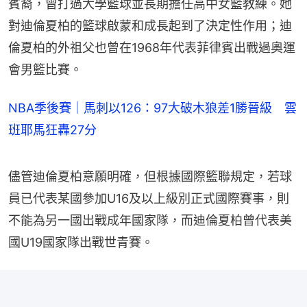
賓裔，曾打過大學籃球並長期擔任高中女籃教練。她
對迪倫夏柏的籃球啟蒙和成長起到了決定性作用；迪
倫夏柏的外祖父也曾在1968年代表菲律賓出戰過奧運
會男籃比賽。
NBA季後賽｜馬刺以126：97大破木狼差1勝晉級 雲
班耶馬狂轟27分
儘管迪倫夏柏意願明確，但根據國際籃聯規定，若球
員已代表某國參加U16及以上級別正式國際賽事，則
不能為另一國出戰成年國家隊，而迪倫夏柏曾代表美
國U19國家隊出戰世青賽。