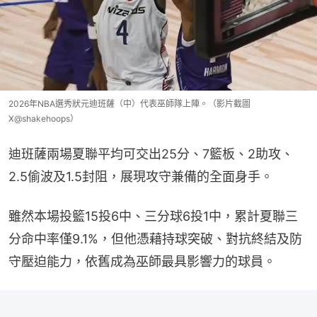
2026年NBA選秀狀元迪班薩（中）代表巫師隊上陣。（影片截圖
X@shakehoops）
迪班薩兩場夏聯平均可交出25分、7籃板、2助攻、
2.5偷波及1.5封阻，展現攻守兼備的全面身手。
雖然本場投籃15投6中、三分球6投1中，累計夏聯三
分命中率僅9.1%，但他憑藉持球突破、對抗終結及防
守壓迫能力，依舊成為巫師最具影響力的球員。