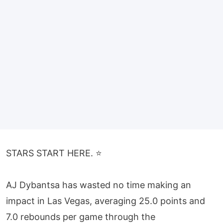
STARS START HERE. ⭐
AJ Dybantsa has wasted no time making an
impact in Las Vegas, averaging 25.0 points and
7.0 rebounds per game through the
@WashWizards
’ perfect 2-0 start at NBA Summer