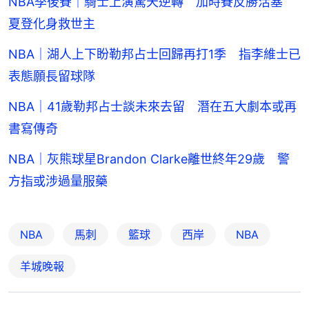
NBA季後賽｜騎士上演驚天逆轉 加時賽反勝活塞
夏登化身救世主
NBA｜湖人上下盼勒邦占士回歸再打1季 指李維士已
表態願長留球隊
NBA｜41歲勒邦占士談未來去留 潛在五大劇本或再
書寫傳奇
NBA｜灰熊球星Brandon Clarke離世終年29歲 警
方指或涉過量服藥
NBA
馬刺
籃球
西岸
NBA
羊城晚報