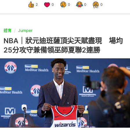
2
0
0
0
0
體育
Jumper
NBA｜狀元迪班薩頂尖天賦盡現 場均
25分攻守兼備領巫師夏聯2連勝