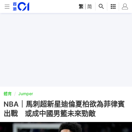
繁
|
简
體育
Jumper
NBA｜馬刺超新星迪倫夏柏欲為菲律賓
出戰 或成中國男籃未來勁敵