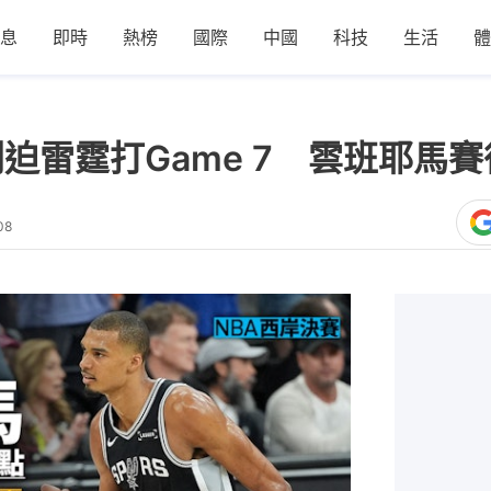
息
即時
熱榜
國際
中國
科技
生活
體
刺迫雷霆打Game 7 雲班耶馬
08