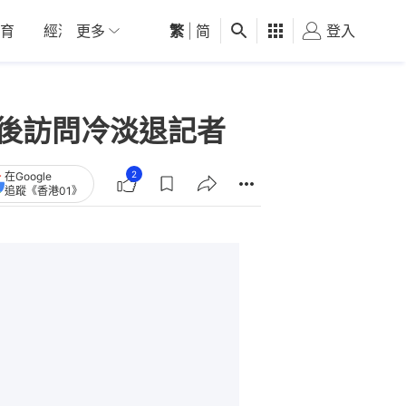
育
經濟
更多
01深圳
繁
觀點
|
简
健康
好食玩飛
登入
女
賽後訪問冷淡退記者
2
在Google
追蹤《香港01》