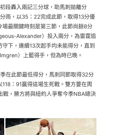
初段轟入兩記三分球，助馬刺拋離分
雨，以35：22完成此節，取得13分優
，今場最關鍵時刻是第三節，此節尚餘8分
geous-Alexander）投入兩分，為雷霆追
防守下，連續13次起手均未能得分，直到
Holmgren）上籃得手，但為時已晚。
全季在此節最低得分，馬刺同節取得32分
以118：91贏得這場生死戰。雙方要在周
場出戰，勝方將與紐約人爭奪今季NBA總決