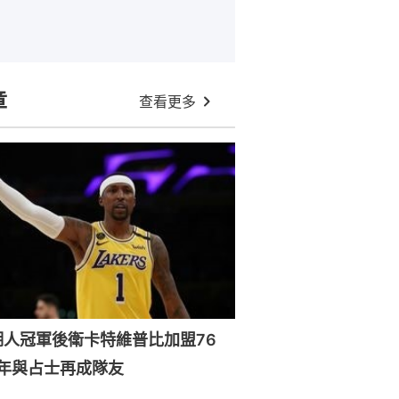
章
查看更多
湖人冠軍後衛卡特維普比加盟76
年與占士再成隊友