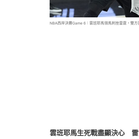
NBA西岸決賽Game 6︱雲班耶馬領馬刺挫雷霆，雙方
雲班耶馬生死戰盡顯決心 雷