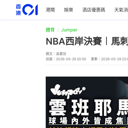
港聞
娛樂
酒店優惠碼
天氣消
體育
Jumper
NBA西岸決賽︱馬
撰文：
吳慕兒
出版：
2026-05-29 20:50
更新：
2026-05-29 22: