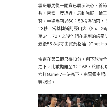
雲班耶馬從一開賽已展示決心，首節
數，雷霆一度追近，馬刺施展一輪三分
勢。半場馬刺以60：53稍為領前
23秒，當基捷斯阿歷山大（Shai Gil
至64：72，之後他們在馬刺的嚴密
最後55.8秒才由賀姆格連（Chet 
雷霆在第三節只得13分，創下球隊
之下，比數拋離至92：66，終順利
六打Game 7一決高下，由雷霆主
賽冠軍。