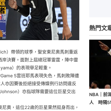
熱門文
ovich）帶領的球季，聖安東尼奧馬刺重返
西岸決賽。面對上屆總冠軍雷霆，陣中靈
anyama）的表現舉足輕重。
Game 5雲班耶馬表現失色，馬刺敗陣遭
本人亦因賽後拒絕接受傳媒例行訪問違反
 Johnson）亦指球隊需要這位巨星交出
NBA｜前
人 時隔5
安東尼奧，這位22歲的巨星果然挺身而出，