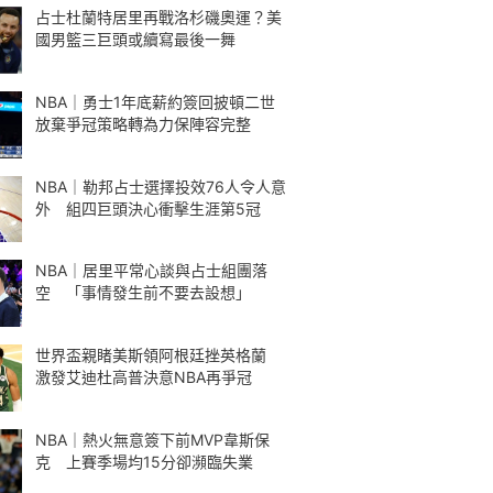
占士杜蘭特居里再戰洛杉磯奧運？美
國男籃三巨頭或續寫最後一舞
NBA｜勇士1年底薪約簽回披頓二世
放棄爭冠策略轉為力保陣容完整
NBA｜勒邦占士選擇投效76人令人意
外 組四巨頭決心衝擊生涯第5冠
NBA｜居里平常心談與占士組團落
空 「事情發生前不要去設想」
世界盃親睹美斯領阿根廷挫英格蘭
激發艾迪杜高普決意NBA再爭冠
NBA｜熱火無意簽下前MVP韋斯保
克 上賽季場均15分卻瀕臨失業