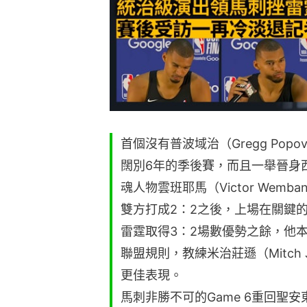
首個沒有普波域治（Gregg Pop
闊別6年的季後賽，而且一舉晉身
魂人物雲班耶馬（Victor Wemb
雙方打成2：2之後，上場在關鍵的
雷霆取得3：2場數優勢之餘，他
聯盟規則，教練米治莊遜（Mitch
更佳表現。
馬刺非勝不可的Game 6重回聖