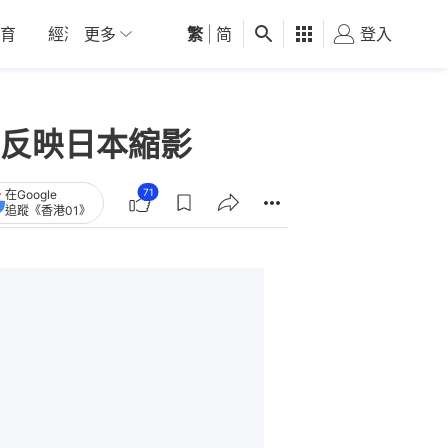
育
經濟
更多
01深圳
繁
觀點
|
简
健康
好食玩飛
登入
女
反映日本縮影
71
在Google
追蹤《香港01》