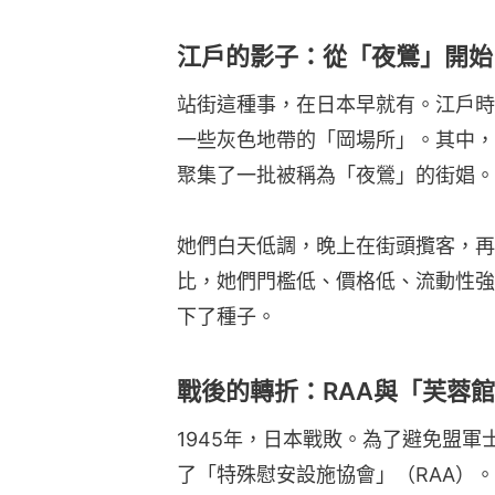
江戶的影子：從「夜鶯」開始
站街這種事，在日本早就有。江戶時
一些灰色地帶的「岡場所」。其中，
聚集了一批被稱為「夜鶯」的街娼。
她們白天低調，晚上在街頭攬客，再
比，她們門檻低、價格低、流動性強
下了種子。
戰後的轉折：RAA與「芙蓉
1945年，日本戰敗。為了避免盟
了「特殊慰安設施協會」（RAA）。