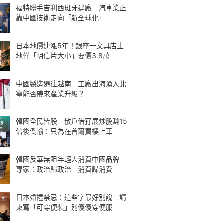
福特聯手吉利西班牙建廠 汽車業正
靠中國技術走向「新全球化」
日本地價連漲5年！銀座一文具店土
地僅「明信片大小」要價3.8萬
中國製造遷往越南 工廠出海湧入北
寧能否帶來產業升級？
韓國全民皆股 散戶借孖展炒股賺15
倍後倒輸：只為在首爾買樓上車
韓國反華無阻年輕人消費中國品牌
專家：政治歸政治 消費歸消費
日本婚禮禁忌：這些字最好別說 請
柬寫「可穿便裝」別傻傻穿便服