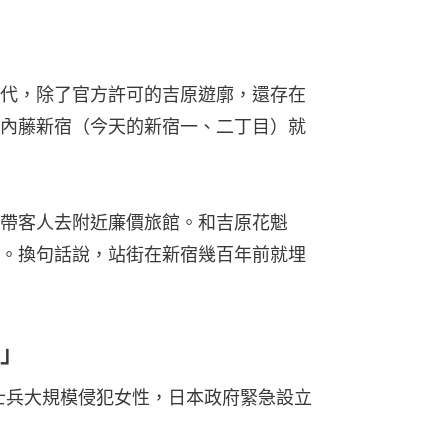
代，除了官方許可的吉原遊廓，還存在
內藤新宿（今天的新宿一、二丁目）就
帶客人去附近廉價旅館。和吉原花魁
。換句話說，站街在新宿幾百年前就埋
館」
軍士兵大規模侵犯女性，日本政府緊急設立