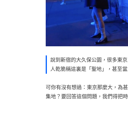
說到新宿的大久保公園，很多東京
人乾脆稱這裏是「聖地」，甚至當
可你有沒有想過：東京那麼大，為甚
集地？要回答這個問題，我們得把時