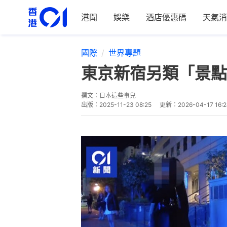
港聞
娛樂
酒店優惠碼
天氣消
國際
世界專題
東京新宿另類「景點
撰文：
日本這些事兒
出版：
2025-11-23 08:25
更新：
2026-04-17 16: