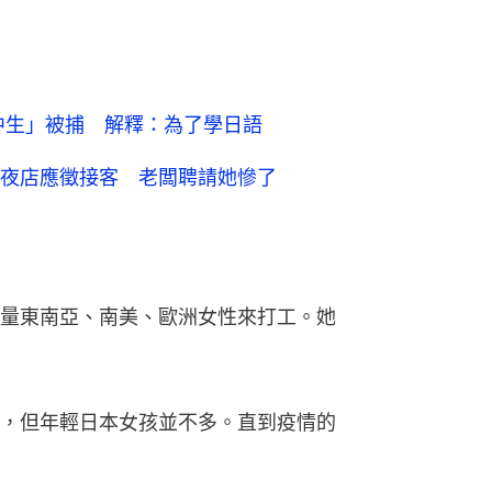
高中生」被捕 解釋：為了學日語
去夜店應徵接客 老闆聘請她慘了
量東南亞、南美、歐洲女性來打工。她
，但年輕日本女孩並不多。直到疫情的