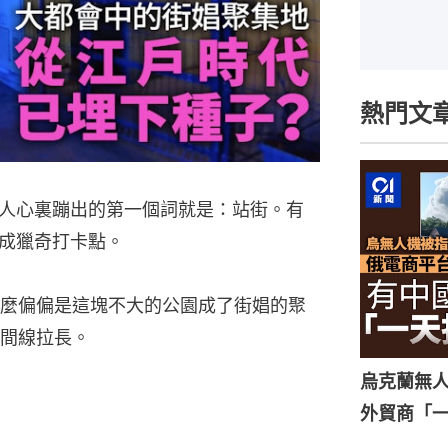
熱門文
人心裏蹦出的第一個詞就是：站街。有
成獵奇打卡點。
麼偏偏是這塊不大的公園成了街娼的聚
間線拉長。
烏克蘭無
外貿商「