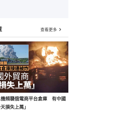
章
查看更多
人機頻襲俄電商平台倉庫 有中國
一天損失上萬」