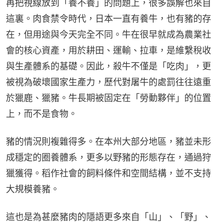
再把視線放到「養不養」的問題上，很多誤解也來自
這裏。肉食禁令時代，日本一直有養牛，也有豬的存
在，但用途與今天完全不同。牛在很早就成為農業社
會的核心資產，用於耕田、運輸、拉車，是維繫稅收
與生產體系的基礎。因此，殺牛不僅是「吃肉」，更
被視為破壞國家生產力，歷代對屠牛的處罰往往遠重
於獵鹿、獵豬。牛長期被固定在「勞動夥伴」的位置
上，而不是食物。
豬的情況則複雜得多。在本州大部分地區，豬並未形
成穩定的圈養體系，更多以野豬的形態存在，通過狩
獵獲得。稻作社會的飼料條件和空間結構，並不支持
大規模養豬。
這也是為甚麼豬肉的隱語更多來自「山」、「野」、