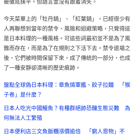
被徹底抹平。但語言並沒有跟着消失。
今天菜單上的「牡丹鍋」、「紅葉鍋」，已經很少有
人再聯想到當年的禁令、風險和迴避策略，只覺得這
是日本料理的一種風格。可這些詞最初並不是為了風
雅而存在，而是為了在規則之下活下去。禁令退場之
後，它們被時間保留下來，成了傳統的一部分，也成
了一種安靜卻清晰的歷史痕跡。
盤點全球偽日本料理：章魚燒軍艦、餃子拉麵 「猴
子卷」是什麼？
日本人吃光中國鰻魚？有種群絕跡恐釀生態災難 為
何無法人工繁殖
日本便利店三文魚飯糰漲價逾倍 「窮人恩物」不