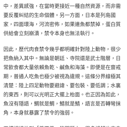
中，差異感強，在當時更接近一種自然資源，而非需
要反覆糾結的生命個體。另一方面，日本是列島國
家，四面環海，河流密佈，如果連魚都禁掉，蛋白質
供給會立刻崩潰，禁令本身也無法執行。
因此，歷代肉食禁令幾乎都明確針對陸上動物，很少
把魚納入其中。無論是朝廷、寺院還是武士階層，日
常飲食都大量依賴魚乾、鹹魚和海藻。即便是在齋戒
期，普通人吃魚也極少被視為違規。這條分界線極其
清楚：陸上四足動物要避諱、要包裝、要低調；水裏
的東西，則可以光明正大擺上枱面。也正因為如此，
魚沒有隱語，鯛就是鯛，鯖就是鯖，語言是否轉彎抹
角，本身就暴露了禁令的強弱。