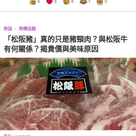
5
0
0
1
0
熱話
熱爆話題
「松阪豬」真的只是豬頸肉？與松阪牛
有何關係？揭貴價與美味原因