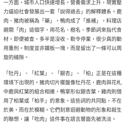
一方面，城市人口快速增長，營養需求上升，現實壓
力逼迫社會發展出一套「說得過去」的解釋體系。鹿
肉、豬肉被稱為「藥」，鴨肉成了「進補」，料理店
避開「肉」這個字，用花名、樹名、季節詞來指代食
材。即便被查，多半是沒收、勒令停業，很少真的動
用重刑。制度並非鐵板一塊，而是留出了一條可以周
旋的縫隙。
「牡丹」、「紅葉」、「銀杏」、「柏」正是在這種
環境下出現的。豬肉切片擺盤像牡丹花，鹿肉與花札
中鹿與紅葉的組合相連，鴨掌形似銀杏葉，雞肉則借
用了柏葉或「柏手」的意象。這些詞的共同點，不在
於美，而在於模糊。它們刻意迴避動物的形象和殺生
的聯想，讓「吃肉」這件事在語言層面先被洗淡。