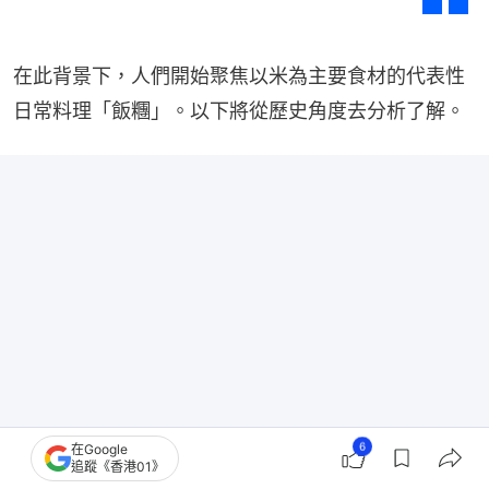
在此背景下，人們開始聚焦以米為主要食材的代表性
日常料理「飯糰」。以下將從歷史角度去分析了解。
6
在Google
日本相撲的性別爭議：視女人為不潔禁入土俵 曾有
追蹤《香港01》