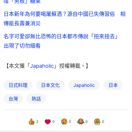
嚐「男根」糖果
日本新年為何要喝屠蘇酒？源自中國已失傳習俗 相
傳能長壽兼消災
名字可愛卻無比恐怖的日本都市傳說「扭來扭去」
出現了切勿細看
【本文獲「
Japaholic
」授權轉載。】
日式料理
日本文化
Japaholic
日本
台灣
熱話
2
0
0
0
0