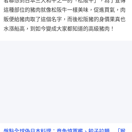
者聯想到日本三大和牛之一的「松阪牛」，為了宣傳
這種部位的豬肉就像松阪牛一樣美味，促進買氣，肉
販便給豬肉取了這個名字，而後松阪豬的身價果真也
水漲船高，到如今變成大家都知道的高級豬肉！
盤點全球偽日本料理：章魚燒軍艦、餃子拉麵 「猴