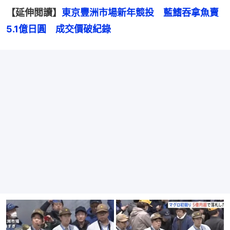
【延伸閲讀】
東京豐洲市場新年競投　藍鰭吞拿魚賣
5.1億日圓　成交價破紀錄