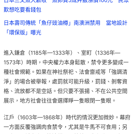
日本三文魚大歉收 魚卵貴5成丼飯漲價100元 民眾
歎想吃要看錢包
日本壽司傳統「魚仔豉油樽」南澳洲禁用 當地設計
「環保版」曝光
進入鎌倉（1185年—1333年）、室町（1336年—
1573年）時期，中央權力本身鬆散，禁令更多變成一
種社會規範。如果在神社祭祀、法會齋戒等「強調清
淨」的場合被舉報，處罰就可能升級，罰錢、剝奪資
格、流放都不是空話。但只要不張揚、不在公共空間
展示，地方社會往往會選擇睜一隻眼閉一隻眼。
江戶（1603年—1868年）時代的情況更加微妙。幕府
一方面反覆強調肉食禁令，尤其是牛馬不可食用；另