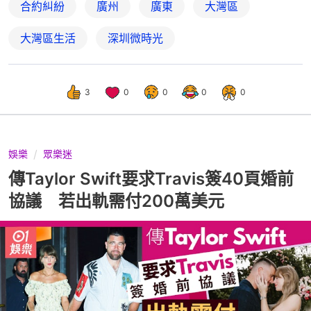
合約糾紛
廣州
廣東
大灣區
大灣區生活
深圳微時光
3
0
0
0
0
娛樂
眾樂迷
傳Taylor Swift要求Travis簽40頁婚前
協議 若出軌需付200萬美元