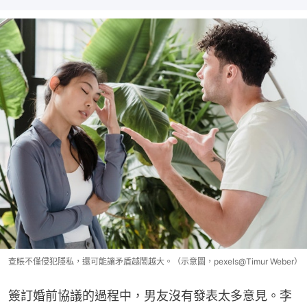
查賬不僅侵犯隱私，還可能讓矛盾越鬧越大。（示意圖，pexels@Timur Weber）
簽訂婚前協議的過程中，男友沒有發表太多意見。李