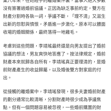
業六年來，在她經手的離婚案件裏，當事人絕大多數
沒有簽署過婚前協議。正因為缺乏事前約定，雙方在
財產分割時各執一詞，爭議不斷，「理不清」又滋生
出新的怨懟與憤恨，矛盾進一步激化。原本可以體面
收場的婚姻關係，最終落得一地雞毛。
考慮到這些問題，李靖瑤最終還是向男友提出了婚前
協議的想法，男友爽快地答應了。按法律規定，婚前
財產本來就歸各自所有，李靖瑤真正要理清的，是婚
前財產產生的收益歸屬，以及婚後雙方對家庭的付
出。
從接觸的離婚案中，李靖瑤發現，很多夫妻婚前財產
的劃分通常比較清晰，分割財產時很少成為爭議焦
點。但有一個問題容易被忽視，一些婚前購置的財