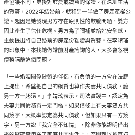
產協議不同，更接近於愛或誠意的保證。在深圳生活
的賀藝，2022年結婚前，就和另一半做了房產產權公
證。起因是她發現男方存在原則性的欺騙問題，雙方
因此產生了信任危機。男方為了彌補並給她安全感，
主動提出將自己婚前的房產份額贈與賀藝。在李靖瑤
的印象中，來找她做婚前財產諮詢的人，大多會忽視
債務隔離這個問題。
「一些婚姻關係破裂的伴侶，有負債的一方會在法庭
上提出，希望把自己的網貸也算作夫妻共同債務，讓
另一方一起還。」李靖瑤表示，司法實踐中，認定為
夫妻共同債務有一定門檻。如果借條上有夫妻雙方共
同簽字，大概率認定為共同債務，但如果只有一方簽
字，另一方說「我完全不知情」，除非你能證明借出
來的錢確實用在了家庭共同生活上，否則難以被直接