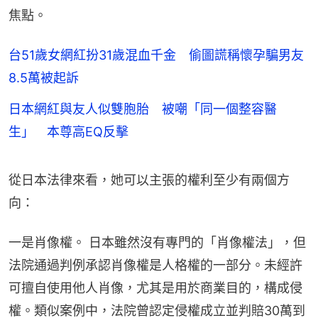
焦點。
台51歲女網紅扮31歲混血千金 偷圖謊稱懷孕騙男友
8.5萬被起訴
日本網紅與友人似雙胞胎 被嘲「同一個整容醫
生」 本尊高EQ反擊
從日本法律來看，她可以主張的權利至少有兩個方
向：
一是肖像權。 日本雖然沒有專門的「肖像權法」，但
法院通過判例承認肖像權是人格權的一部分。未經許
可擅自使用他人肖像，尤其是用於商業目的，構成侵
權。類似案例中，法院曾認定侵權成立並判賠30萬到