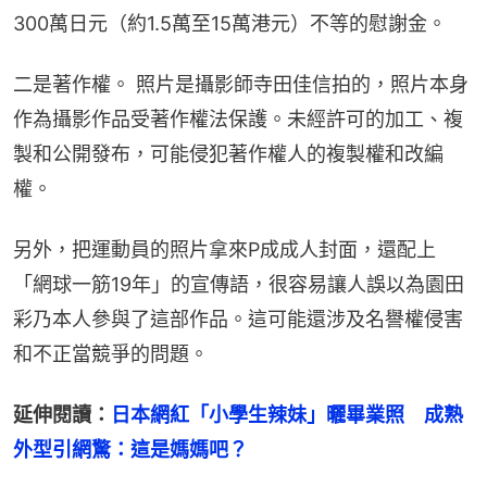
300萬日元（約1.5萬至15萬港元）不等的慰謝金。
二是著作權。 照片是攝影師寺田佳信拍的，照片本身
作為攝影作品受著作權法保護。未經許可的加工、複
製和公開發布，可能侵犯著作權人的複製權和改編
權。
另外，把運動員的照片拿來P成成人封面，還配上
「網球一筋19年」的宣傳語，很容易讓人誤以為園田
彩乃本人參與了這部作品。這可能還涉及名譽權侵害
和不正當競爭的問題。
延伸閱讀：
日本網紅「小學生辣妹」曬畢業照　成熟
外型引網驚：這是媽媽吧？