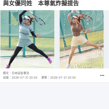
與女優同姓 本尊氣炸擬提告
撰文：
日本這些事兒
出版：
2026-07-21 20:30
更新：
2026-07-21 20:30