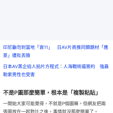
印尼籲勿到當地「衰11」 日AV片商推同類題材「應
景」遭批丟臉
日本AV黑企迫人拍片方程式：人海戰術逼簽約 強姦
勒索男性也受害
不是P圖那麼簡單，根本是「複製粘貼」
一開始大家可能覺得，不就是P個圖嘛。但網友把兩
張圖放在一起對比之後，事情就沒那麼簡單了。