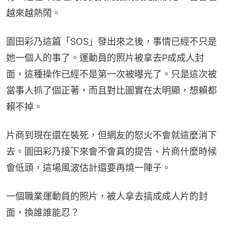
越來越熱鬧。
園田彩乃這篇「SOS」發出來之後，事情已經不只是
她一個人的事了。運動員的照片被拿去P成成人封
面，這種操作已經不是第一次被曝光了。只是這次被
當事人抓了個正著，而且對比圖實在太明顯，想賴都
賴不掉。
片商到現在還在裝死，但網友的怒火不會就這麼消下
去。園田彩乃接下來會不會真的提告、片商什麼時候
會低頭，這場風波估計還要再燒一陣子。
一個職業運動員的照片，被人拿去搞成成人片的封
面，換誰誰能忍？