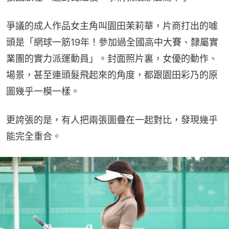
爭議的成人作品女主角叫園田茉莉華，片商打出的噱
頭是「網球一筋19年！參加過全國高中大賽、隸屬實
業團的實力派運動員」。封面照片裏，女優的動作、
場景，甚至連頭髮飛起來的角度，都跟園田彩乃的原
圖幾乎一模一樣。
更誇張的是，有人把兩張圖疊在一起對比，發現幾乎
能完全重合。