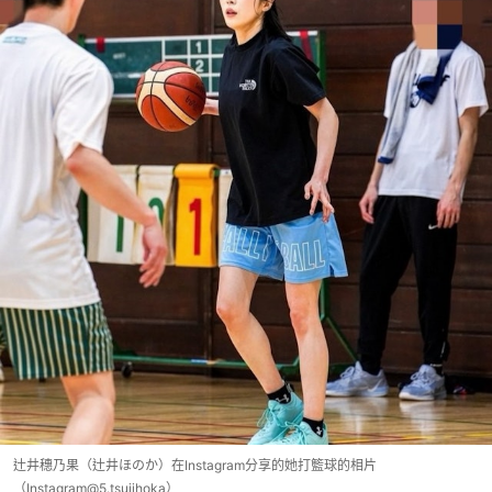
辻井穗乃果（辻井ほのか）在Instagram分享的她打籃球的相片
（Instagram@5.tsujihoka）