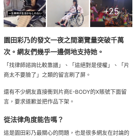
+
25
園田彩乃的發文一夜之間瀏覽量突破千萬
次。網友們幾乎一邊倒地支持她。
「找律師諮詢比較靠譜」、「這絕對是侵權」、「片
商太不要臉了」之類的留言刷了屏。
還有不少網友直接衝到片商E-BODY的X賬號下面留
言，要求道歉並把作品下架。
從法律角度能告嗎？
這是園田彩乃最關心的問題，也是很多網友在討論的