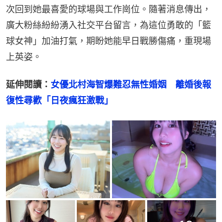
次回到她最喜愛的球場與工作崗位。隨著消息傳出，
廣大粉絲紛紛湧入社交平台留言，為這位勇敢的「籃
球女神」加油打氣，期盼她能早日戰勝傷痛，重現場
上英姿。
延伸閱讀：
女優北村海智爆難忍無性婚姻　離婚後報
復性尋歡「日夜瘋狂激戰」