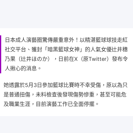
日本成人演藝圈驚傳嚴重意外！以精湛籃球球技走紅
社交平台、獲封「暗黑籃球女神」的人氣女優辻井穗
乃果（辻井ほのか），日前在X（原Twitter）發布令
人揪心的消息。
她透露於5月3日參加籃球比賽時不幸受傷，原以為只
是普通扭傷，未料檢查後發現傷勢慘重，甚至可能危
及職業生涯，目前演藝工作已全面停擺。