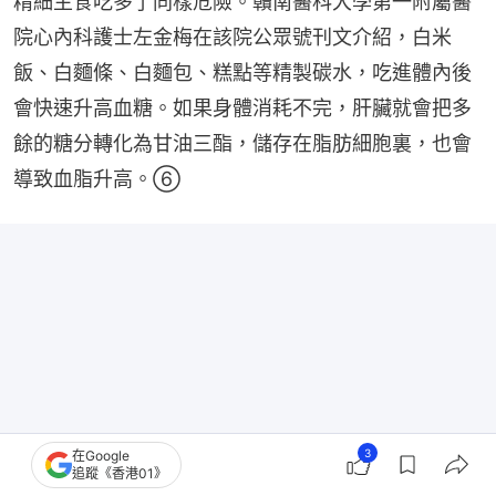
精細主食吃多了同樣危險。贛南醫科大學第一附屬醫
院心內科護士左金梅在該院公眾號刊文介紹，白米
飯、白麵條、白麵包、糕點等精製碳水，吃進體內後
會快速升高血糖。如果身體消耗不完，肝臟就會把多
餘的糖分轉化為甘油三酯，儲存在脂肪細胞裏，也會
導致血脂升高。⑥
3
在Google
追蹤《香港01》