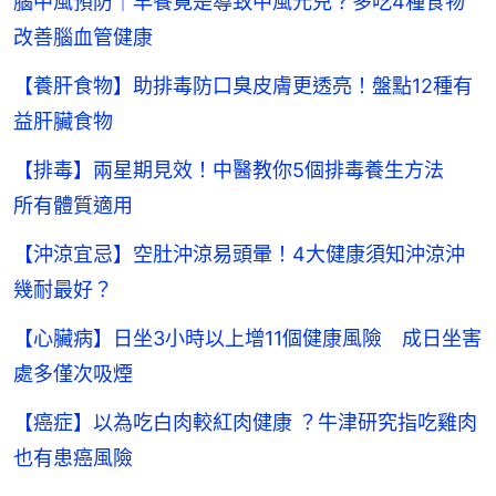
腦中風預防｜早餐竟是導致中風元兇？多吃4種食物
改善腦血管健康
【養肝食物】助排毒防口臭皮膚更透亮！盤點12種有
益肝臟食物
【排毒】兩星期見效！中醫教你5個排毒養生方法
所有體質適用
【沖涼宜忌】空肚沖涼易頭暈！4大健康須知沖涼沖
幾耐最好？
【心臟病】日坐3小時以上增11個健康風險 成日坐害
處多僅次吸煙
【癌症】以為吃白肉較紅肉健康 ？牛津研究指吃雞肉
也有患癌風險