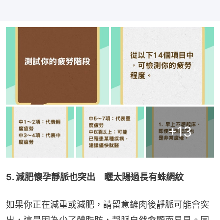
+
13
5. 減肥懷孕靜脈也突出　曬太陽過長有蛛網紋
如果你正在減重或減肥，請留意鏟肉後靜脈可能會突