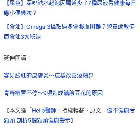
【尿色】深啡缺水起泡因腸道炎？7種尿液看健康每日
應小便幾次？
【食油】Omega 3攝取過多會凝血困難？營養師教健
康食油3大秘訣
延伸閱讀：
容易臉紅的皮膚炎～這樣改善酒糟鼻
青春痘冒不停～9項造成滿臉豆花的原因
【本文獲「
Hello醫師
」授權轉載，原文：
健不健康看
額頭 剖析5個額頭健康警示
】