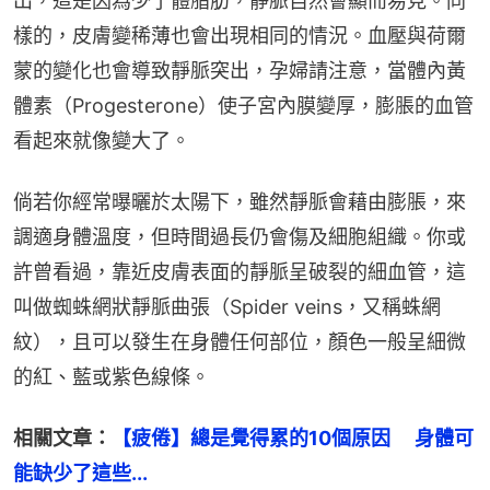
出，這是因為少了體脂肪，靜脈自然會顯而易見。同
樣的，皮膚變稀薄也會出現相同的情況。血壓與荷爾
蒙的變化也會導致靜脈突出，孕婦請注意，當體內黃
體素（Progesterone）使子宮內膜變厚，膨脹的血管
看起來就像變大了。
倘若你經常曝曬於太陽下，雖然靜脈會藉由膨脹，來
調適身體溫度，但時間過長仍會傷及細胞組織。你或
許曾看過，靠近皮膚表面的靜脈呈破裂的細血管，這
叫做蜘蛛網狀靜脈曲張（Spider veins，又稱蛛網
紋），且可以發生在身體任何部位，顏色一般呈細微
的紅、藍或紫色線條。
相關文章：
【疲倦】總是覺得累的10個原因 　身體可
能缺少了這些...