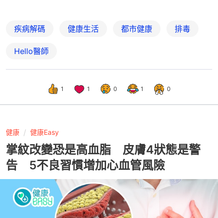
疾病解碼
健康生活
都市健康
排毒
Hello醫師
1
1
0
1
0
健康
健康Easy
掌紋改變恐是高血脂 皮膚4狀態是警
告 5不良習慣增加心血管風險