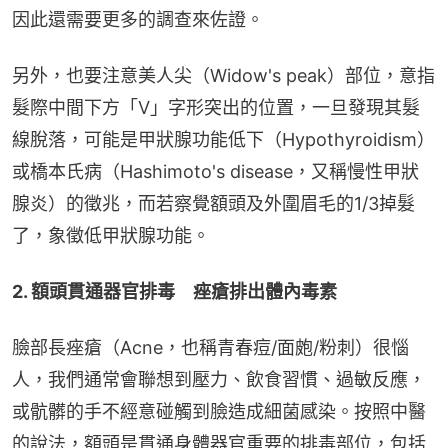
因此還需要更多的調查來佐證。
另外，也要注意美人尖（Widow's peak）部位，意指
髮際中間下方「V」字形突出的位置，一旦發現其髮
線脫落，可能是甲狀腺功能低下（Hypothyroidism）
或橋本氏病（Hashimoto's disease，又稱慢性甲狀
腺炎）的徵兆，而若察覺額頭及外圍眉毛的1/3掉髮
了，象徵低甲狀腺功能。
2. 額頭貫通器官排毒　痤瘡排出體內毒素
臉部長痤瘡（Acne，也稱青春痘/面皰/粉刺）很惱
人，我們通常會聯想到壓力、飲食習慣、過敏反應，
或骯髒的手不經意碰觸到臉造成細菌感染。按照中醫
的說法，額頭是貫通身體器官重要的排毒部位，包括