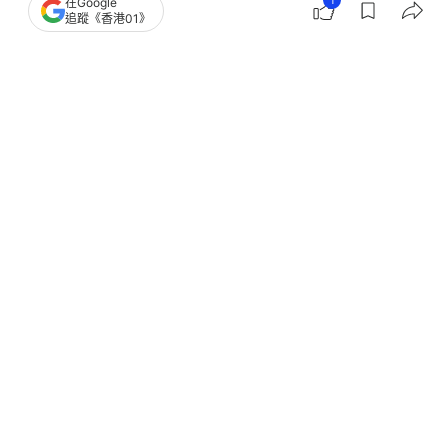
1
在Google
追蹤《香港01》
撰文：
風起守護
出版：
2025-12-28 15:30
更新：
2025-12-29 09:25