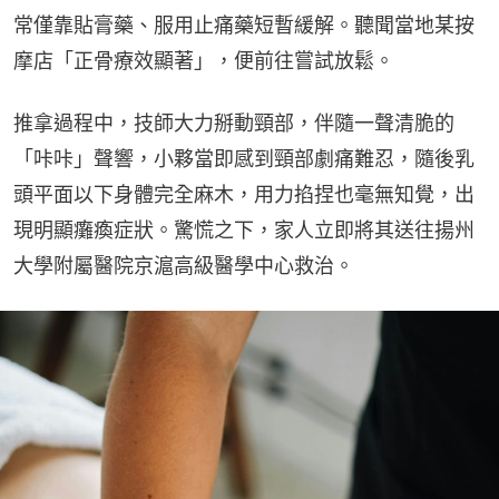
常僅靠貼膏藥、服用止痛藥短暫緩解。聽聞當地某按
摩店「正骨療效顯著」，便前往嘗試放鬆。
推拿過程中，技師大力掰動頸部，伴隨一聲清脆的
「咔咔」聲響，小夥當即感到頸部劇痛難忍，隨後乳
頭平面以下身體完全麻木，用力掐捏也毫無知覺，出
現明顯癱瘓症狀。驚慌之下，家人立即將其送往揚州
大學附屬醫院京滬高級醫學中心救治。