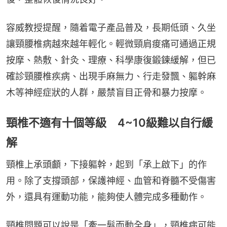
容威教授提醒，隨着電子產品普及，長期低頭、久坐
讓頸腰椎病越來越年輕化。輕微頸肩痠痛可通過正規
按摩、熱敷、針灸、理療、科學康復鍛鍊緩解，但已
確診頸腰椎疾病、出現手麻無力、行走發飄、軀幹麻
木等神經症狀的人群，嚴禁盲目正骨和暴力按摩。
頸椎不適有十個等級 4~10級難以自行緩
解
頸椎上承頭顱，下接軀幹，起到「承上啟下」的作
用。除了支撐頭部，保護神經、血管和脊髓不受傷害
外，還具有運動功能，能夠使人體完成多種動作。
頸椎問題可以說是「牽一髮而動全身」，頸椎病可能