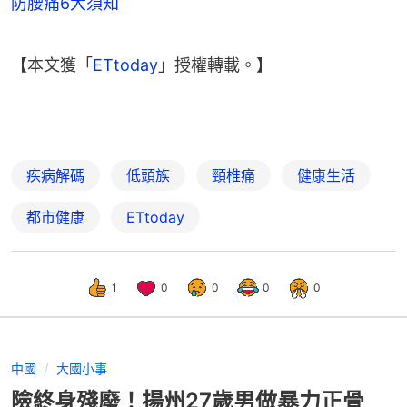
防腰痛6大須知
【本文獲「
ETtoday
」授權轉載。】
疾病解碼
低頭族
頸椎痛
健康生活
都市健康
ETtoday
1
0
0
0
0
中國
大國小事
險終身殘廢！揚州27歲男做暴力正骨