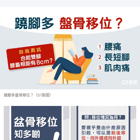
蹺腳多盤骨移位？（01製圖）