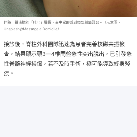
伴隨一聲清脆的「咔咔」聲響，事主當即感到頸部劇痛難忍。（示意圖，
Unsplash@Massage a Domicile）
接診後，脊柱外科團隊迅速為患者完善核磁共振檢
查，結果顯示頸3—4椎間盤急性突出脱出，已引發急
性脊髓神經損傷，若不及時手術，極可能導致終身殘
疾。