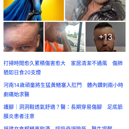
+
13
打掃時間愈久累積傷害愈大 家居清潔不通風 傷肺
猶如日食20支煙
河南14歲頑童將生猛黃鱔塞入肛門 體內鑽刺兩小時
劇痛始求醫
護腳｜洞洞鞋透氣舒適？醫：長期穿易傷腳 足底筋
膜炎患者注意
福建女食榴槤再飲酒 呼吸衰竭險死 醫生提醒