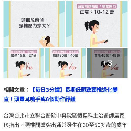
+
3
相關文章：
【每日3分鐘】長期低頭致頸椎退化變
直！頭暈耳鳴手痺6個動作紓緩
台灣台北市立聯合醫院中興院區復健科主治醫師厲家
珍指出，頸椎間盤突出通常發生在30至50多歲的成年