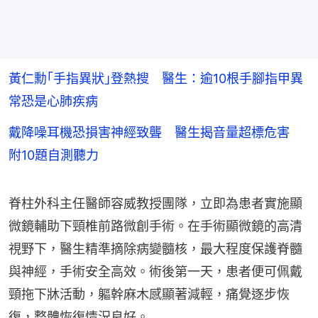
黃仁勳｢手指異狀｣登熱搜 醫生：逾10根手腳指甲異
常恐是心肺疾病
戴降噪耳機恐損害神經致聾 醫生揭音量超標危害
附10題自測聽力
脊柱外科主任醫師容威教授團隊，立即為患者實施顯
微鏡輔助下頸椎前路微創手術。在手術顯微鏡的高清
視野下，醫生精準摘除病變髓核，最大程度保護脊髓
與神經，手術安全高效。術後第一天，患者便可佩戴
頸拖下牀活動，軀幹麻木感顯著減輕，痛覺逐步恢
復，整體恢復情況良好。