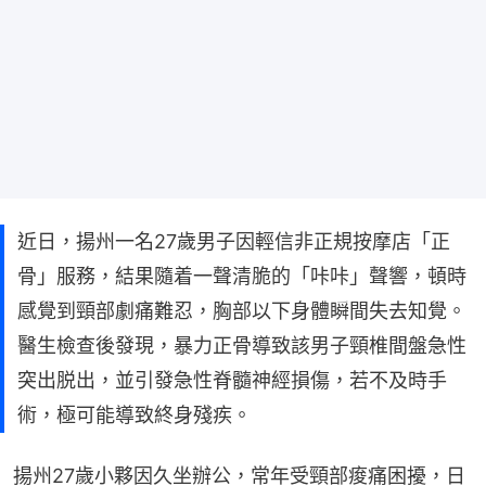
近日，揚州一名27歲男子因輕信非正規按摩店「正
骨」服務，結果隨着一聲清脆的「咔咔」聲響，頓時
感覺到頸部劇痛難忍，胸部以下身體瞬間失去知覺。
醫生檢查後發現，暴力正骨導致該男子頸椎間盤急性
突出脱出，並引發急性脊髓神經損傷，若不及時手
術，極可能導致終身殘疾。
揚州27歲小夥因久坐辦公，常年受頸部痠痛困擾，日