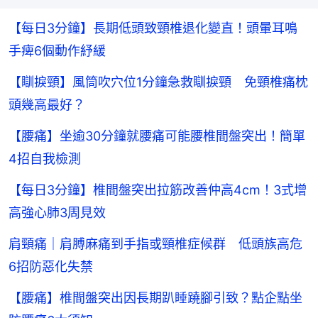
【每日3分鐘】長期低頭致頸椎退化變直！頭暈耳鳴
手痺6個動作紓緩
【瞓捩頸】風筒吹穴位1分鐘急救瞓捩頸 免頸椎痛枕
頭幾高最好？
【腰痛】坐逾30分鐘就腰痛可能腰椎間盤突出！簡單
4招自我檢測
【每日3分鐘】椎間盤突出拉筋改善仲高4cm！3式增
高強心肺3周見效
肩頸痛｜肩膊麻痛到手指或頸椎症候群 低頭族高危
6招防惡化失禁
【腰痛】椎間盤突出因長期趴睡蹺腳引致？點企點坐