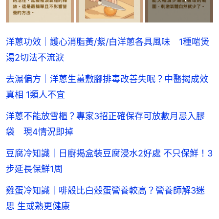
洋蔥功效｜護心消脂黃/紫/白洋蔥各具風味 1種啱煲
湯2切法不流淚
去濕偏方｜洋蔥生薑敷腳排毒改善失眠？中醫揭成效
真相 1類人不宜
洋蔥不能放雪櫃？專家3招正確保存可放數月忌入膠
袋 現4情況即掉
豆腐冷知識｜日廚揭盒裝豆腐浸水2好處 不只保鮮！3
步延長保鮮1周
雞蛋冷知識｜啡殼比白殼蛋營養較高？營養師解3迷
思 生或熟更健康