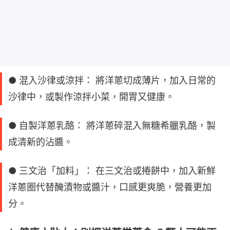
● 混入沙律或涼拌： 將洋蔥切成薄片，加入日常的
沙律中，或製作涼拌小菜，開胃又健康。
● 自製洋蔥乳酪： 將洋蔥碎混入無糖希臘乳酪，製
成清新的沾醬。
● 三文治「加料」： 在三文治或捲餅中，加入新鮮
洋蔥圈代替醃漬物或醬汁，口感更爽脆，營養更加
分。