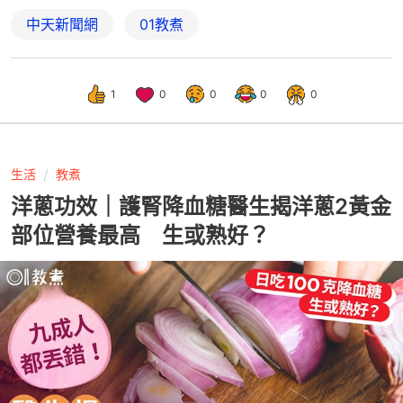
中天新聞網
01教煮
1
0
0
0
0
生活
教煮
洋蔥功效｜護腎降血糖醫生揭洋蔥2黃金
部位營養最高 生或熟好？