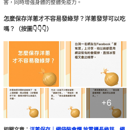
害，同時增強身體的整體免疫力。
怎麼保存洋蔥才不容易發綠芽？洋蔥發芽可以吃
嗎？（按圖👇👇👇）
+
6
相關文章：
洋蔥保存｜網袋裝會爛 放雪櫃長綠芽　網