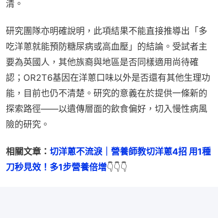
清。
研究團隊亦明確說明，此項結果不能直接推導出「多
吃洋蔥就能預防糖尿病或高血壓」的結論。受試者主
要為英國人，其他族裔與地區是否同樣適用尚待確
認；OR2T6基因在洋蔥口味以外是否還有其他生理功
能，目前也仍不清楚。研究的意義在於提供一條新的
探索路徑——以遺傳層面的飲食偏好，切入慢性病風
險的研究。
相關文章：
切洋蔥不流淚｜營養師教切洋蔥4招 用1種
刀秒見效！多1步營養倍增
👇👇👇