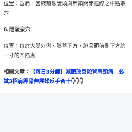
位置：垂肩，當腋前皺襞頭與肩鎖關節連線之中點取
穴
6. 陽陵泉穴
位置：位於大腿外側、膝蓋下方，腓骨頭前側下方約
一寸的凹陷處
相關文章：
【每日3分鐘】減肥改善駝背肩頸痛　必
試3招肩胛骨伸展操反手合十
👇👇👇