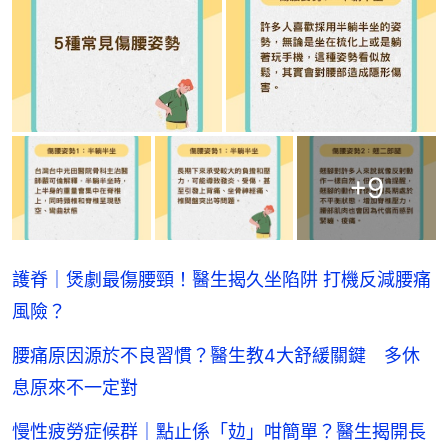
+
9
護脊｜煲劇最傷腰頸！醫生揭久坐陷阱 打機反減腰痛
風險？
腰痛原因源於不良習慣？醫生教4大舒緩關鍵 多休
息原來不一定對
慢性疲勞症候群｜點止係「攰」咁簡單？醫生揭開長