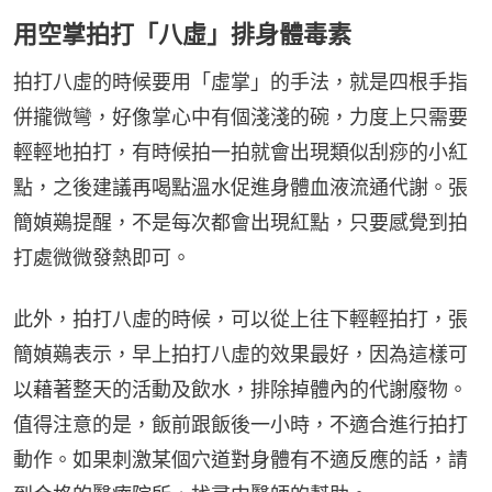
用空掌拍打「八虛」排身體毒素
拍打八虛的時候要用「虛掌」的手法，就是四根手指
併攏微彎，好像掌心中有個淺淺的碗，力度上只需要
輕輕地拍打，有時候拍一拍就會出現類似刮痧的小紅
點，之後建議再喝點溫水促進身體血液流通代謝。張
簡媜鶧提醒，不是每次都會出現紅點，只要感覺到拍
打處微微發熱即可。
此外，拍打八虛的時候，可以從上往下輕輕拍打，張
簡媜鶧表示，早上拍打八虛的效果最好，因為這樣可
以藉著整天的活動及飲水，排除掉體內的代謝廢物。
值得注意的是，飯前跟飯後一小時，不適合進行拍打
動作。如果刺激某個穴道對身體有不適反應的話，請