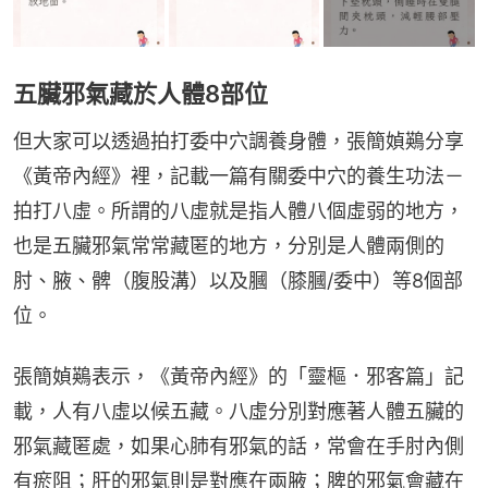
五臟邪氣藏於人體8部位
但大家可以透過拍打委中穴調養身體，張簡媜鶧分享
《黃帝內經》裡，記載一篇有關委中穴的養生功法－
拍打八虛。所謂的八虛就是指人體八個虛弱的地方，
也是五臟邪氣常常藏匿的地方，分別是人體兩側的
肘、腋、髀（腹股溝）以及膕（膝膕/委中）等8個部
位。
張簡媜鶧表示，《黃帝內經》的「靈樞．邪客篇」記
載，人有八虛以候五藏。八虛分別對應著人體五臟的
邪氣藏匿處，如果心肺有邪氣的話，常會在手肘內側
有瘀阻；肝的邪氣則是對應在兩腋；脾的邪氣會藏在