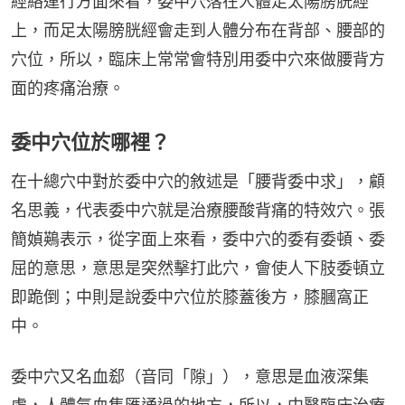
經絡運行方面來看，委中穴落在人體足太陽膀胱經
上，而足太陽膀胱經會走到人體分布在背部、腰部的
穴位，所以，臨床上常常會特別用委中穴來做腰背方
面的疼痛治療。
委中穴位於哪裡？
在十總穴中對於委中穴的敘述是「腰背委中求」，顧
名思義，代表委中穴就是治療腰酸背痛的特效穴。張
簡媜鶧表示，從字面上來看，委中穴的委有委頓、委
屈的意思，意思是突然擊打此穴，會使人下肢委頓立
即跪倒；中則是說委中穴位於膝蓋後方，膝膕窩正
中。
委中穴又名血郄（音同「隙」），意思是血液深集