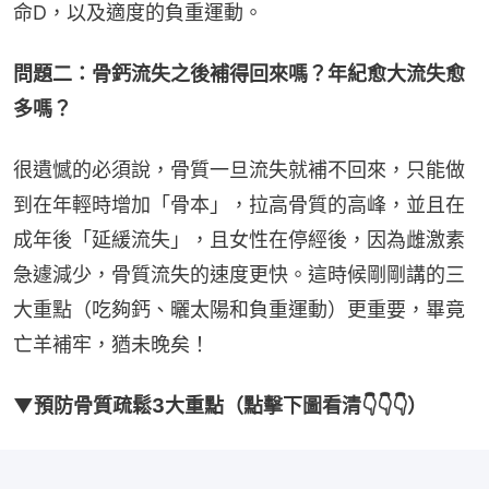
命D，以及適度的負重運動。
問題二：骨鈣流失之後補得回來嗎？年紀愈大流失愈
多嗎？
很遺憾的必須說，骨質一旦流失就補不回來，只能做
到在年輕時增加「骨本」，拉高骨質的高峰，並且在
成年後「延緩流失」，且女性在停經後，因為雌激素
急遽減少，骨質流失的速度更快。這時候剛剛講的三
大重點（吃夠鈣、曬太陽和負重運動）更重要，畢竟
亡羊補牢，猶未晚矣！
▼預防骨質疏鬆3大重點（點擊下圖看清👇👇👇）