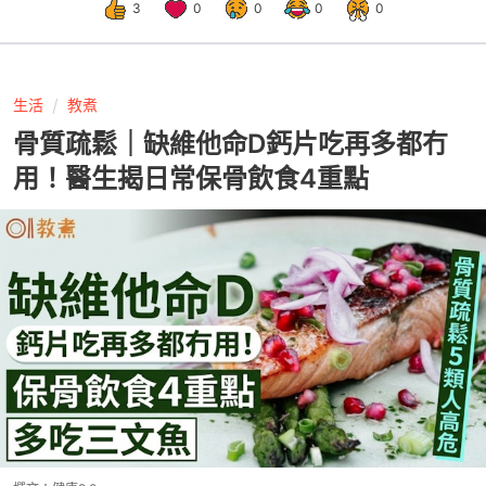
3
0
0
0
0
生活
教煮
骨質疏鬆｜缺維他命D鈣片吃再多都冇
用！醫生揭日常保骨飲食4重點