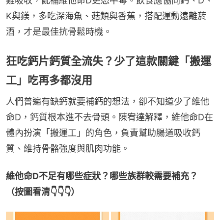
難吸收，亂補維他命D更恐中毒。飲食應協同鈣、D、
K與鎂，多吃深海魚、菇類與香蕉，搭配運動遠離菸
酒，才是最佳抗骨鬆時機。
狂吃鈣片鈣質全流失？少了這款關鍵「搬運
工」吃再多都沒用
人們普遍有缺鈣就要補鈣的想法，卻不知道少了維他
命D，鈣質根本進不去骨頭。陳宥達解釋，維他命D在
體內扮演「搬運工」的角色，負責幫助腸道吸收鈣
質、維持骨骼強度與肌肉功能。
維他命D不足有哪些症狀？哪些族群較需要補充？
（按圖看清👇👇👇）