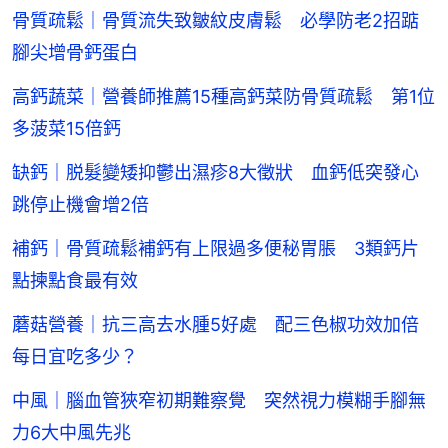
骨質疏鬆｜骨質流失致皺紋皮膚鬆 必學防老2招踮
腳尖增骨鈣蛋白
高鈣蔬菜｜營養師推薦15種高鈣菜防骨質疏鬆 第1位
多菠菜15倍鈣
缺鈣｜脱髮變矮抑鬱出濕疹8大徵狀 血鈣低突發心
跳停止機會增2倍
補鈣｜骨質疏鬆補鈣有上限過多便秘胃脹 3類鈣片
點揀點食最有效
蘑菇營養｜抗三高去水腫5好處 配三色椒功效加倍
每日宜吃多少？
中風｜腦血管狹窄初期難察覺 突然視力模糊手腳無
力6大中風先兆