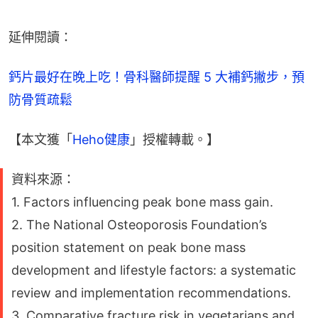
延伸閱讀：
鈣片最好在晚上吃！骨科醫師提醒 5 大補鈣撇步，預
防骨質疏鬆  
【本文獲「
Heho健康
」授權轉載。】
資料來源：
1. Factors influencing peak bone mass gain.
2. The National Osteoporosis Foundation’s
position statement on peak bone mass
development and lifestyle factors: a systematic
review and implementation recommendations.
3. Comparative fracture risk in vegetarians and