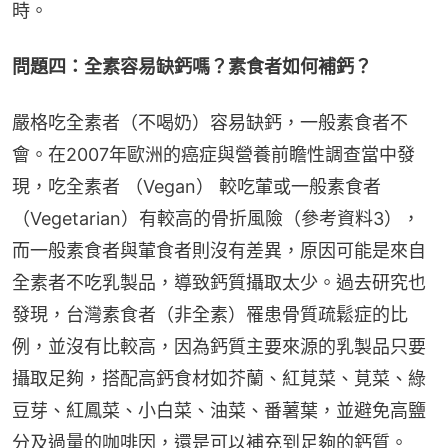
時。
問題四：全素容易缺鈣嗎？素食者如何補鈣？
嚴格吃全素者（不喝奶）容易缺鈣，一般素食者不
會。在2007年歐洲的癌症與營養前瞻性調查當中發
現，吃全素者 （Vegan） 較吃葷或一般素食者
（Vegetarian）有較高的骨折風險（參考資料3），
而一般素食者與葷食者則沒有差異，原因可能是來自
全素者不吃乳製品，導致鈣質攝取太少。過去研究也
發現，台灣素食者（非全素）罹患骨質疏鬆症的比
例，並沒有比較高，因為鈣質主要來源的乳製品只要
攝取足夠，搭配高鈣食材如芥蘭、紅莧菜、莧菜、綠
豆芽、紅鳳菜、小白菜、油菜、番薯葉，並避免高鹽
分及過量的咖啡因，還是可以補充到足夠的鈣質。