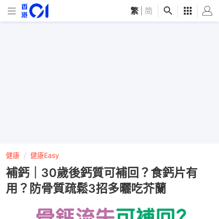
繁
|
简
健康
健康Easy
補鈣｜30歲後鈣質可補回？食鈣片有
用？防骨質疏鬆3招多曬吃芥蘭