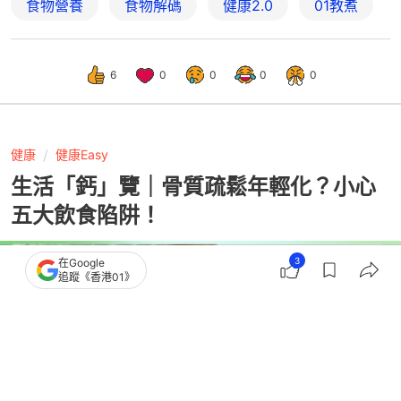
食物營養
食物解碼
健康2.0
01教煮
6
0
0
0
0
健康
健康Easy
生活「鈣」覽｜骨質疏鬆年輕化？小心
五大飲食陷阱！
3
在Google
追蹤《香港01》