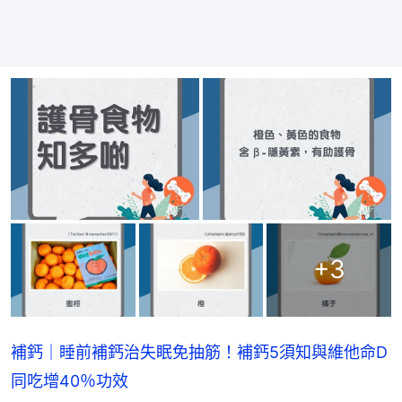
+
3
補鈣｜睡前補鈣治失眠免抽筋！補鈣5須知與維他命D
同吃增40％功效